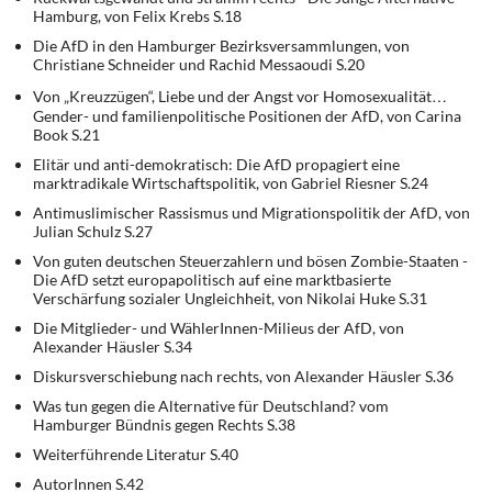
Hamburg, von Felix Krebs S.18
Die AfD in den Hamburger Bezirksversammlungen, von
Christiane Schneider und Rachid Messaoudi S.20
Von „Kreuzzügen“, Liebe und der Angst vor Homosexualität…
Gender- und familienpolitische Positionen der AfD, von Carina
Book S.21
Elitär und anti-demokratisch: Die AfD propagiert eine
marktradikale Wirtschaftspolitik, von Gabriel Riesner S.24
Antimuslimischer Rassismus und Migrationspolitik der AfD, von
Julian Schulz S.27
Von guten deutschen Steuerzahlern und bösen Zombie-Staaten -
Die AfD setzt europapolitisch auf eine marktbasierte
Verschärfung sozialer Ungleichheit, von Nikolai Huke S.31
Die Mitglieder- und WählerInnen-Milieus der AfD, von
Alexander Häusler S.34
Diskursverschiebung nach rechts, von Alexander Häusler S.36
Was tun gegen die Alternative für Deutschland? vom
Hamburger Bündnis gegen Rechts S.38
Weiterführende Literatur S.40
AutorInnen S.42