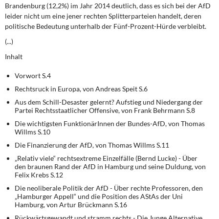
DIE LINKE
Brandenburg (12,2%) im Jahr 2014 deutlich, dass es sich bei der AfD
leider nicht um eine jener rechten Splitterparteien handelt, deren
politische Bedeutung unterhalb der Fünf-Prozent-Hürde verbleibt.
Weitere Themen
(...)
Memo-Gruppe
Inhalt
Institut Solidarische Moderne
Vorwort S.4
Rechtsruck in Europa, von Andreas Speit S.6
Rosa-Luxemburg-Stiftung
Aus dem Schill-Desaster gelernt? Aufstieg und Niedergang der
Partei Rechtsstaatlicher Offensive, von Frank Behrmann S.8
Über mich
Die wichtigsten FunktionärInnen der Bundes-AfD, von Thomas
Willms S.10
Die Finanzierung der AfD, von Thomas Willms S.11
Kontakt
„Relativ viele“ rechtsextreme Einzelfälle (Bernd Lucke) - Über
den braunen Rand der AfD in Hamburg und seine Duldung, von
Felix Krebs S.12
Die neoliberale Politik der AfD - Über rechte Professoren, den
„Hamburger Appell“ und die Position des AStAs der Uni
Hamburg, von Artur Brückmann S.16
Rückwärtsgewandt und stramm rechts - Die Junge Alternative