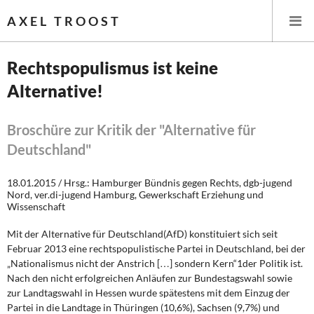
AXEL TROOST
Rechtspopulismus ist keine
Alternative!
Startseite
Themen
Broschüre zur Kritik der "Alternative für
Deutschland"
Leitlinien linker Wirtschafts- und Finanzpolitik
18.01.2015 / Hrsg.: Hamburger Bündnis gegen Rechts, dgb-jugend
Wirtschaftspolitik
Nord, ver.di-jugend Hamburg, Gewerkschaft Erziehung und
Wissenschaft
Steuer- und Finanzpolitik
Mit der Alternative für Deutschland(AfD) konstituiert sich seit
Februar 2013 eine rechtspopulistische Partei in Deutschland, bei der
Öffentliche Infrastruktur und Daseinsvorsorge
„Nationalismus nicht der Anstrich […] sondern Kern“1der Politik ist.
Nach den nicht erfolgreichen Anläufen zur Bundestagswahl sowie
Eurokrise und Griechenland
zur Landtagswahl in Hessen wurde spätestens mit dem Einzug der
Partei in die Landtage in Thüringen (10,6%), Sachsen (9,7%) und