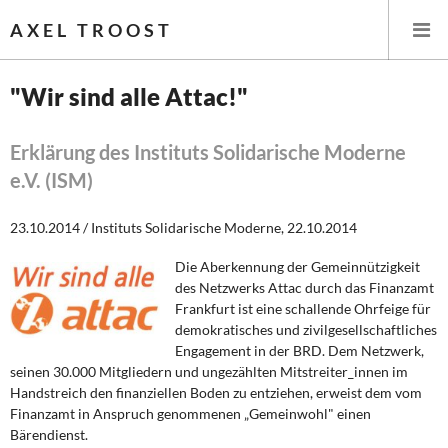
AXEL TROOST
"Wir sind alle Attac!"
Startseite
Erklärung des Instituts Solidarische Moderne
e.V. (ISM)
Themen
23.10.2014 / Instituts Solidarische Moderne, 22.10.2014
Leitlinien linker Wirtschafts- und Finanzpolitik
Die Aberkennung der Gemeinnützigkeit
Wirtschaftspolitik
des Netzwerks Attac durch das Finanzamt
Frankfurt ist eine schallende Ohrfeige für
Steuer- und Finanzpolitik
demokratisches und zivilgesellschaftliches
Engagement in der BRD. Dem Netzwerk,
Öffentliche Infrastruktur und Daseinsvorsorge
seinen 30.000 Mitgliedern und ungezählten Mitstreiter_innen im
Handstreich den finanziellen Boden zu entziehen, erweist dem vom
Eurokrise und Griechenland
Finanzamt in Anspruch genommenen „Gemeinwohl" einen
Bärendienst.