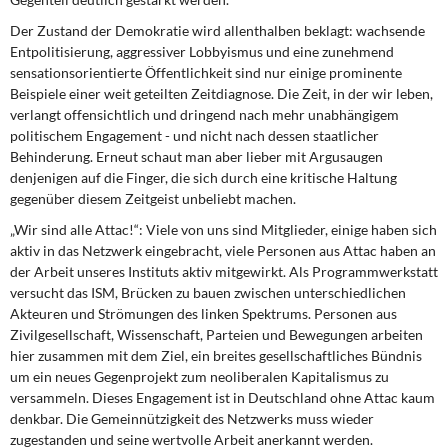
Der Zustand der Demokratie wird allenthalben beklagt: wachsende
Entpolitisierung, aggressiver Lobbyismus und eine zunehmend
sensationsorientierte Öffentlichkeit sind nur einige prominente
Beispiele einer weit geteilten Zeitdiagnose. Die Zeit, in der wir leben,
verlangt offensichtlich und dringend nach mehr unabhängigem
politischem Engagement - und nicht nach dessen staatlicher
Behinderung. Erneut schaut man aber lieber mit Argusaugen
denjenigen auf die Finger, die sich durch eine kritische Haltung
gegenüber diesem Zeitgeist unbeliebt machen.
„Wir sind alle Attac!“: Viele von uns sind Mitglieder, einige haben sich
aktiv in das Netzwerk eingebracht, viele Personen aus Attac haben an
der Arbeit unseres Instituts aktiv mitgewirkt. Als Programmwerkstatt
versucht das ISM, Brücken zu bauen zwischen unterschiedlichen
Akteuren und Strömungen des linken Spektrums. Personen aus
Zivilgesellschaft, Wissenschaft, Parteien und Bewegungen arbeiten
hier zusammen mit dem Ziel, ein breites gesellschaftliches Bündnis
um ein neues Gegenprojekt zum neoliberalen Kapitalismus zu
versammeln. Dieses Engagement ist in Deutschland ohne Attac kaum
denkbar. Die Gemeinnützigkeit des Netzwerks muss wieder
zugestanden und seine wertvolle Arbeit anerkannt werden.