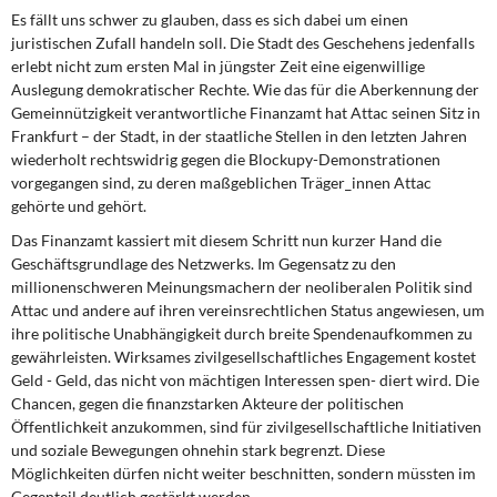
DIE LINKE
Es fällt uns schwer zu glauben, dass es sich dabei um einen
juristischen Zufall handeln soll. Die Stadt des Geschehens jedenfalls
Weitere Themen
erlebt nicht zum ersten Mal in jüngster Zeit eine eigenwillige
Auslegung demokratischer Rechte. Wie das für die Aberkennung der
Gemeinnützigkeit verantwortliche Finanzamt hat Attac seinen Sitz in
Memo-Gruppe
Frankfurt – der Stadt, in der staatliche Stellen in den letzten Jahren
wiederholt rechtswidrig gegen die Blockupy-Demonstrationen
Institut Solidarische Moderne
vorgegangen sind, zu deren maßgeblichen Träger_innen Attac
gehörte und gehört.
Rosa-Luxemburg-Stiftung
Das Finanzamt kassiert mit diesem Schritt nun kurzer Hand die
Geschäftsgrundlage des Netzwerks. Im Gegensatz zu den
Über mich
millionenschweren Meinungsmachern der neoliberalen Politik sind
Attac und andere auf ihren vereinsrechtlichen Status angewiesen, um
Kontakt
ihre politische Unabhängigkeit durch breite Spendenaufkommen zu
gewährleisten. Wirksames zivilgesellschaftliches Engagement kostet
Geld - Geld, das nicht von mächtigen Interessen spen- diert wird. Die
Chancen, gegen die finanzstarken Akteure der politischen
Öffentlichkeit anzukommen, sind für zivilgesellschaftliche Initiativen
und soziale Bewegungen ohnehin stark begrenzt. Diese
Möglichkeiten dürfen nicht weiter beschnitten, sondern müssten im
Gegenteil deutlich gestärkt werden.