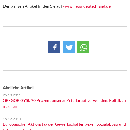
DIE LINKE
Den ganzen Artikel finden Sie auf
www.neus-deutschland.de
Weitere Themen
Memo-Gruppe
Institut Solidarische Moderne
Rosa-Luxemburg-Stiftung
Über mich
Kontakt
Ähnliche Artikel
25.10.2011
GREGOR GYSI: 90 Prozent unserer Zeit darauf verwenden, Politik zu
machen
15.12.2010
Europäischer Aktionstag der Gewerkschaften gegen Sozialabbau und