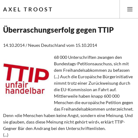
AXEL TROOST
Überraschungserfolg gegen TTIP
Startseite
14.10.2014 / Neues Deutschland vom 15.10.2014
Themen
68 000 Unterschriften zwangen den
Bundestags-Petitionsauschuss, sich mit
dem Freihandelsabkommen zu befassen
Leitlinien linker Wirtschafts- und Finanzpolitik
(...) Auch die Europäische Bürgerinitiative
nimmt trotz einer Zurückweisung durch
Wirtschaftspolitik
die EU-Kommission an Fahrt auf.
Mittlerweile haben knapp 600 000
Steuer- und Finanzpolitik
Menschen die europäische Petition gegen
das Freihandelsabkommen unterzeichnet.
Öffentliche Infrastruktur und Daseinsvorsorge
Denn »die Menschen haben keine Angst, sondern eine Meinung. Und
sie glauben, dass diese Meinung nicht gehört wird«, erklärt TTIP-
Eurokrise und Griechenland
Gegner Bär den Andrang bei den Unterschriftenlisten.
(...)