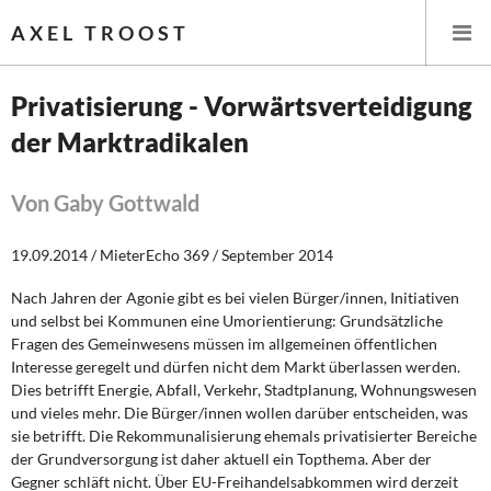
AXEL TROOST
Privatisierung - Vorwärtsverteidigung
der Marktradikalen
Startseite
Themen
Von Gaby Gottwald
Leitlinien linker Wirtschafts- und Finanzpolitik
19.09.2014 / MieterEcho 369 / September 2014
Nach Jahren der Agonie gibt es bei vielen Bürger/innen, Initiativen
Wirtschaftspolitik
und selbst bei Kommunen eine Umorientierung: Grundsätzliche
Fragen des Gemeinwesens müssen im allgemeinen öffentlichen
Steuer- und Finanzpolitik
Interesse geregelt und dürfen nicht dem Markt überlassen werden.
Dies betrifft Energie, Abfall, Verkehr, Stadtplanung, Wohnungswesen
Öffentliche Infrastruktur und Daseinsvorsorge
und vieles mehr. Die Bürger/innen wollen darüber entscheiden, was
sie betrifft. Die Rekommunalisierung ehemals privatisierter Bereiche
Eurokrise und Griechenland
der Grundversorgung ist daher aktuell ein Topthema. Aber der
Gegner schläft nicht. Über EU-Freihandelsabkommen wird derzeit