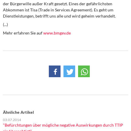
DIE LINKE
der Bürgerwille außer Kraft gesetzt. Eines der gefährlichsten
Abkommen ist Tisa (Trade in Services Agreement). Es geht um
Dienstleistungen, betrifft uns alle und wird geheim verhandelt.
Weitere Themen
(...)
Memo-Gruppe
Mehr erfahren Sie auf
www.bmgev.de
Institut Solidarische Moderne
Rosa-Luxemburg-Stiftung
Über mich
Kontakt
Ähnliche Artikel
03.07.2014
"Befürchtungen über mögliche negative Auswirkungen durch TTIP