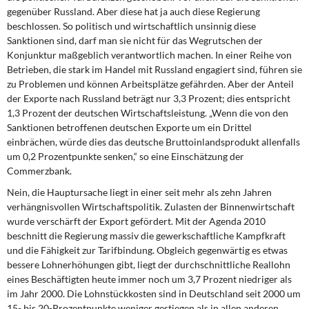
DIE LINKE
gegenüber Russland. Aber diese hat ja auch diese Regierung
beschlossen. So politisch und wirtschaftlich unsinnig diese
Weitere Themen
Sanktionen sind, darf man sie nicht für das Wegrutschen der
Konjunktur maßgeblich verantwortlich machen. In einer Reihe von
Betrieben, die stark im Handel mit Russland engagiert sind, führen sie
Memo-Gruppe
zu Problemen und können Arbeitsplätze gefährden. Aber der Anteil
der Exporte nach Russland beträgt nur 3,3 Prozent; dies entspricht
Institut Solidarische Moderne
1,3 Prozent der deutschen Wirtschaftsleistung. „Wenn die von den
Sanktionen betroffenen deutschen Exporte um ein Drittel
Rosa-Luxemburg-Stiftung
einbrächen, würde dies das deutsche Bruttoinlandsprodukt allenfalls
um 0,2 Prozentpunkte senken,“ so eine Einschätzung der
Commerzbank.
Über mich
Nein, die Hauptursache liegt in einer seit mehr als zehn Jahren
verhängnisvollen Wirtschaftspolitik. Zulasten der Binnenwirtschaft
Kontakt
wurde verschärft der Export gefördert. Mit der Agenda 2010
beschnitt die Regierung massiv die gewerkschaftliche Kampfkraft
und die Fähigkeit zur Tarifbindung. Obgleich gegenwärtig es etwas
bessere Lohnerhöhungen gibt, liegt der durchschnittliche Reallohn
eines Beschäftigten heute immer noch um 3,7 Prozent niedriger als
im Jahr 2000. Die Lohnstückkosten sind in Deutschland seit 2000 um
15- bis 20-Prozentpunkte weniger gestiegen als in allen anderen