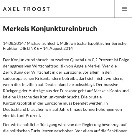
AXEL TROOST
Merkels Konjunktureinbruch
Startseite
14.08.2014 / Michael Schlecht, MdB, wirtschaftspolitischer Sprecher
Fraktion DIE LINKE – 14. August 2014
Themen
Der Konjunktureinbruch im zweiten Quartal um 0,2 Prozent ist Folge
der aggressiven Wirtschaftspolitik von Angela Merkel. Wer die
Leitlinien linker Wirtschafts- und Finanzpolitik
Zerrüttung der Wirtschaft in der Eurozone, vor allem in den
südeuropäischen Krisenländern betreibt, darf sich nicht wundern,
Wirtschaftspolitik
wenn dies letztlich auf Deutschland zurückschlägt. Der massive
Rückgang der Aufträge aus der Eurozone geht auf Merkels Konto und
Steuer- und Finanzpolitik
ist eine Ursache des Konjunktureinbruchs. Die brutale
Kürzungspolitik in der Eurozone muss beendet werden. In
Öffentliche Infrastruktur und Daseinsvorsorge
Deutschland brauchen wir auf Jahre hinaus Lohnerhöhungen von
vier bis fünf Prozent.
Eurokrise und Griechenland
Der wirtschaftliche Rückgang wird von der Regierung bevorzugt auf
die politischen Turbulenzen geschoben. Vor allem auf die Sanktionen