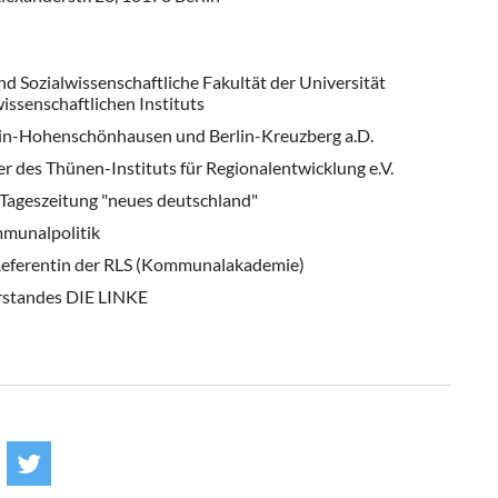
nd Sozialwissenschaftliche Fakultät der Universität
senschaftlichen Instituts
rlin-Hohenschönhausen und Berlin-Kreuzberg a.D.
er des Thünen-Instituts für Regionalentwicklung e.V.
 Tageszeitung "neues deutschland"
mmunalpolitik
Referentin der RLS (Kommunalakademie)
rstandes DIE LINKE