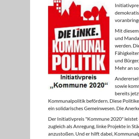
Initiativpr
demokratis
voranbring
Mit diesem 
und Mandats
werden. Die
Fähigkeiten
und Bürger,
Mehr an so
Andererseit
sowie komm
bereits jet
Kommunalpolitik befördern. Diese Politiker
ein solidarisches Gemeinwesen. Die Anerken
Der Initiativpreis "Kommune 2020" leistet e
zugleich als Anregung, linke Projekte in 
anzustoßen. Und er hilft dabei, Kommunalpo