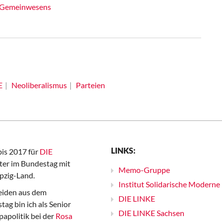
 Gemeinwesens
E
Neoliberalismus
Parteien
LINKS:
bis 2017 für
DIE
er im Bundestag mit
Memo-Gruppe
pzig-Land.
Institut Solidarische Moderne
iden aus dem
DIE LINKE
ag bin ich als Senior
DIE LINKE Sachsen
papolitik bei der
Rosa