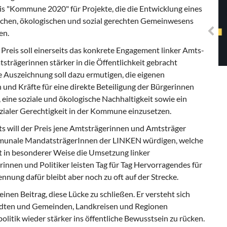
Solidarisches EUropa -
eis "Kommune 2020" für Projekte, die die Entwicklung eines
Mosaiklinke Perspektiven
chen, ökologischen und sozial gerechten Gemeinwesens
en.
Preis soll einerseits das konkrete Engagement linker Amts-
trägerinnen stärker in die Öffentlichkeit gebracht
 Auszeichnung soll dazu ermutigen, die eigenen
 und Kräfte für eine direkte Beteiligung der Bürgerinnen
 eine soziale und ökologische Nachhaltigkeit sowie ein
zialer Gerechtigkeit in der Kommune einzusetzen.
s will der Preis jene Amtsträgerinnen und Amtsträger
unale MandatsträgerInnen der LINKEN würdigen, welche
zt in besonderer Weise die Umsetzung linker
innen und Politiker leisten Tag für Tag Hervorragendes für
nung dafür bleibt aber noch zu oft auf der Strecke.
inen Beitrag, diese Lücke zu schließen. Er versteht sich
Städten und Gemeinden, Landkreisen und Regionen
litik wieder stärker ins öffentliche Bewusstsein zu rücken.