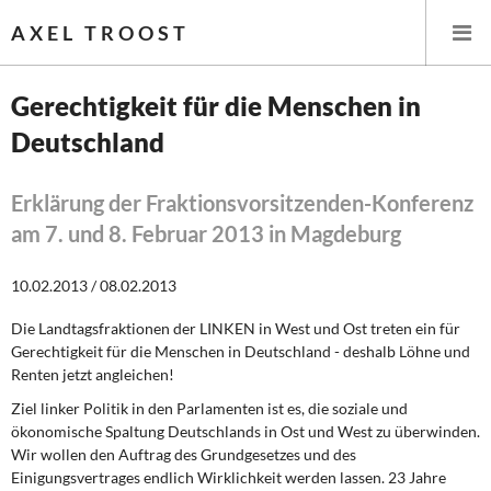
AXEL TROOST
Gerechtigkeit für die Menschen in
Deutschland
Startseite
Themen
Erklärung der Fraktionsvorsitzenden-Konferenz
am 7. und 8. Februar 2013 in Magdeburg
Leitlinien linker Wirtschafts- und Finanzpolitik
10.02.2013 / 08.02.2013
Wirtschaftspolitik
Die Landtagsfraktionen der LINKEN in West und Ost treten ein für
Gerechtigkeit für die Menschen in Deutschland - deshalb Löhne und
Steuer- und Finanzpolitik
Renten jetzt angleichen!
Öffentliche Infrastruktur und Daseinsvorsorge
Ziel linker Politik in den Parlamenten ist es, die soziale und
ökonomische Spaltung Deutschlands in Ost und West zu überwinden.
Eurokrise und Griechenland
Wir wollen den Auftrag des Grundgesetzes und des
Einigungsvertrages endlich Wirklichkeit werden lassen. 23 Jahre