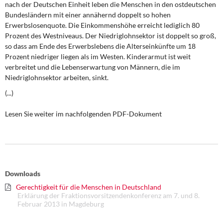
nach der Deutschen Einheit leben die Menschen in den ostdeutschen
DIE LINKE
Bundesländern mit einer annähernd doppelt so hohen
Erwerbslosenquote. Die Einkommenshöhe erreicht lediglich 80
Weitere Themen
Prozent des Westniveaus. Der Niedriglohnsektor ist doppelt so groß,
so dass am Ende des Erwerbslebens die Alterseinkünfte um 18
Memo-Gruppe
Prozent niedriger liegen als im Westen. Kinderarmut ist weit
verbreitet und die Lebenserwartung von Männern, die im
Institut Solidarische Moderne
Niedriglohnsektor arbeiten, sinkt.
(...)
Rosa-Luxemburg-Stiftung
Lesen Sie weiter im nachfolgenden PDF-Dokument
Über mich
Kontakt
Downloads
Gerechtigkeit für die Menschen in Deutschland
Erklärung der Fraktionsvorsitzendenkonferenz am 7. und 8.
Februar 2013 in Magdeburg