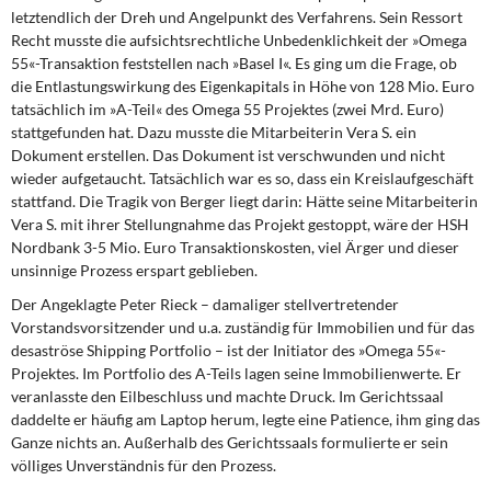
letztendlich der Dreh und Angelpunkt des Verfahrens. Sein Ressort
Recht musste die aufsichtsrechtliche Unbedenklichkeit der »Omega
55«-Transaktion feststellen nach »Basel I«. Es ging um die Frage, ob
die Entlastungswirkung des Eigenkapitals in Höhe von 128 Mio. Euro
tatsächlich im »A-Teil« des Omega 55 Projektes (zwei Mrd. Euro)
stattgefunden hat. Dazu musste die Mitarbeiterin Vera S. ein
Dokument erstellen. Das Dokument ist verschwunden und nicht
wieder aufgetaucht. Tatsächlich war es so, dass ein Kreislaufgeschäft
stattfand. Die Tragik von Berger liegt darin: Hätte seine Mitarbeiterin
Vera S. mit ihrer Stellungnahme das Projekt gestoppt, wäre der HSH
Nordbank 3-5 Mio. Euro Transaktionskosten, viel Ärger und dieser
unsinnige Prozess erspart geblieben.
Der Angeklagte Peter Rieck
– damaliger stellvertretender
Vorstandsvorsitzender und u.a. zuständig für Immobilien und für das
desaströse Shipping Portfolio – ist der Initiator des »Omega 55«-
Projektes. Im Portfolio des A-Teils lagen seine Immobilienwerte. Er
veranlasste den Eilbeschluss und machte Druck. Im Gerichtssaal
daddelte er häufig am Laptop herum, legte eine Patience, ihm ging das
Ganze nichts an. Außerhalb des Gerichtssaals formulierte er sein
völliges Unverständnis für den Prozess.