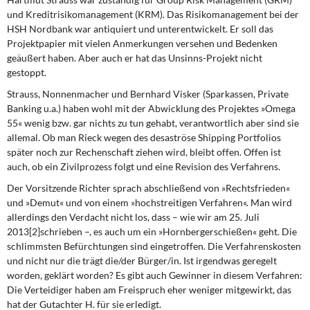
und Kreditrisikomanagement (KRM). Das Risikomanagement bei der
HSH Nordbank war antiquiert und unterentwickelt. Er soll das
Projektpapier mit vielen Anmerkungen versehen und Bedenken
geäußert haben. Aber auch er hat das Unsinns-Projekt nicht
gestoppt.
Strauss, Nonnenmacher und Bernhard Visker
(Sparkassen, Private
Banking u.a.) haben wohl mit der Abwicklung des Projektes »Omega
55« wenig bzw. gar nichts zu tun gehabt, verantwortlich aber sind sie
allemal. Ob man Rieck wegen des desaströse Shipping Portfolios
später noch zur Rechenschaft ziehen wird, bleibt offen. Offen ist
auch, ob ein Zivilprozess folgt und eine Revision des Verfahrens.
Der Vorsitzende Richter
sprach abschließend von »Rechtsfrieden«
und »Demut« und von einem »hochstreitigen Verfahren«. Man wird
allerdings den Verdacht nicht los, dass – wie wir am 25. Juli
2013[2]schrieben –, es auch um ein »Hornbergerschießen« geht. Die
schlimmsten Befürchtungen sind eingetroffen. Die Verfahrenskosten
und nicht nur die trägt die/der Bürger/in. Ist irgendwas geregelt
worden, geklärt worden? Es gibt auch Gewinner in diesem Verfahren:
Die Verteidiger haben am Freispruch eher weniger mitgewirkt, das
hat der Gutachter H. für sie erledigt.