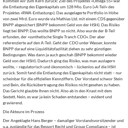
Kommen wir zum Kern
zurück: Ziel des Projektes »Omega 55« war
die Entlastung des Eigenkapitals um 128 Mio. Euro (»A-Teil« des
Projektes »RWA-Entlastung«). Das ausgelagerte Portfolio in Höhe
von zwei Mrd. Euro wurde via Mathias Ltd. mit einem CDS gegenüber
BNPP abgesichert (BNPP bekommt Geld von der HSH). Das Risiko
liegt bei BNPP. Das wollte BNPP so nicht. Also wurde der B-Teil
erfunden, der »synthetische Single Tranch CDO«. Der aber
referenzierte auf den A-Teil. Geht der CDO unter Wasser, konnte
BNPP darauf eine Liquiditätsfazilität ziehen zu sehr günstigen
Bedingungen. Was dann ja auch geschah (BNPP bekommt wieder
Geld von der HSH). Dadurch ging das Risiko, was man auslagern
wollte, – regulatorisch und ökonomisch – lückenlos auf die HSH
zurück. Somit fand die Entlastung des Eigenkapitals nicht statt – nur
scheinbar für die offiziellen Kennziffern. Der Vorstand schwor Stein
und Bein, die Rückübertragung des Risikos nicht gesehen zu haben.
Das Gericht glaubte Ihnen nicht. Also ab in den Knast mit dem
Sextett. Nein, es war ja kein Schaden entstanden – evident und
gravierend.
Die Akteure im Prozess
Der Angeklagte Hans Berger
– damaliger Vorstandsvorsitzender und
u.a. zuständig für das Ressort Recht und Group Compliance – ist