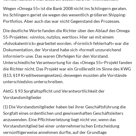
Wegen »Omega 55«
ist die Bank 2008 nicht ins Schlingern geraten.
Ins Schlingern geriet sie wegen des wesentlich größeren Shipping-
Portfolios. Aber auch das war nicht Gegenstand des Prozesses.
Die deutliche Worte fanden die Richter über den Ablauf des Omega
55-Projektes: »sinnlos, nutzlos, wertlos«. Hier sei mit einem
»Advokatentrick« gearbeitet worden. »Förmlich fehlerhaft« war die
Dokumentation, der Vorstand habe sich »formell unzureichend
informiert« usw. Das waren Ohrfeigen für den Vorstand.
Unterschiedliche Verantwortung für das »Omega 55«-Projekt fanden
die Richter nicht. Das Projekt war ein Großkredit im Sinne des KWG
(§13, §19 Kreditwesengesetzes), deswegen mussten alle Vorstände
unterschiedslos unterschreiben.
AktG: § 93 Sorgfaltspflicht und Verantwortlichkeit der
Vorstandsmitglieder
(1) Die Vorstandsmitglieder haben bei ihrer Geschäftsführung die
Sorgfalt eines ordentlichen und gewissenhaften Geschäftsleiters
anzuwenden. Eine Pflichtverletzung liegt nicht vor, wenn das
Vorstandsmitglied bei einer unternehmerischen Entscheidung
vernünftigerweise annehmen durfte, auf der Grundlage