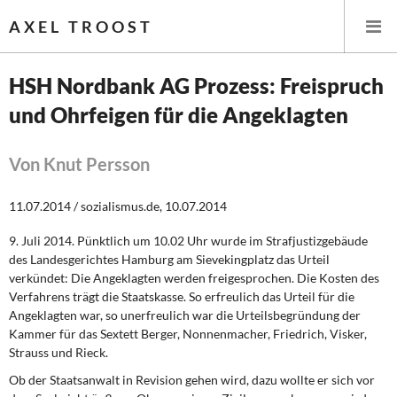
AXEL TROOST
HSH Nordbank AG Prozess: Freispruch
und Ohrfeigen für die Angeklagten
Startseite
Themen
Von Knut Persson
Leitlinien linker Wirtschafts- und Finanzpolitik
11.07.2014 / sozialismus.de, 10.07.2014
9. Juli 2014. Pünktlich um 10.02 Uhr wurde im Strafjustizgebäude
Wirtschaftspolitik
des Landesgerichtes Hamburg am Sievekingplatz das Urteil
verkündet: Die Angeklagten werden freigesprochen. Die Kosten des
Steuer- und Finanzpolitik
Verfahrens trägt die Staatskasse. So erfreulich das Urteil für die
Angeklagten war, so unerfreulich war die Urteilsbegründung der
Öffentliche Infrastruktur und Daseinsvorsorge
Kammer für das Sextett Berger, Nonnenmacher, Friedrich, Visker,
Strauss und Rieck.
Eurokrise und Griechenland
Ob der Staatsanwalt in Revision gehen wird, dazu wollte er sich vor