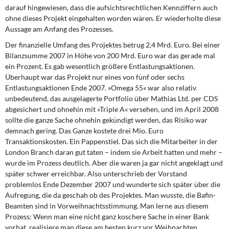
darauf hingewiesen, dass die aufsichtsrechtlichen Kennziffern auch
ohne dieses Projekt eingehalten worden wären. Er wiederholte diese
Aussage am Anfang des Prozesses.
Der finanzielle Umfang
des Projektes betrug 2,4 Mrd. Euro. Bei einer
Bilanzsumme 2007 in Höhe von 200 Mrd. Euro war das gerade mal
ein Prozent. Es gab wesentlich größere Entlastungsaktionen.
Überhaupt war das Projekt nur eines von fünf oder sechs
Entlastungsaktionen Ende 2007. »Omega 55« war also relativ
unbedeutend, das ausgelagerte Portfolio über Mathias Ltd. per CDS
abgesichert und ohnehin mit »Triple A« versehen, und im April 2008
sollte die ganze Sache ohnehin gekündigt werden, das Risiko war
demnach gering. Das Ganze kostete drei Mio. Euro
Transaktionskosten. Ein Pappenstiel. Das sich die Mitarbeiter in der
London Branch daran gut taten – indem sie Arbeit hatten und mehr –
wurde im Prozess deutlich. Aber die waren ja gar nicht angeklagt und
später schwer erreichbar. Also unterschrieb der Vorstand
problemlos Ende Dezember 2007 und wunderte sich später über die
Aufregung, die da geschah ob des Projektes. Man wusste, die Bafin-
Beamten sind in Vorweihnachtsstimmung. Man lerne aus diesem
Prozess: Wenn man eine nicht ganz koschere Sache in einer Bank
vorhat, realisiere man diese am besten kurz vor Weihnachten.