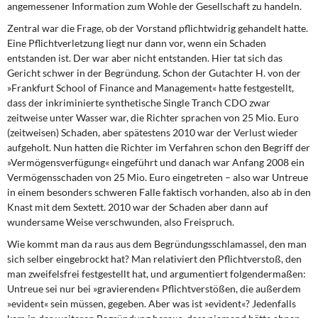
angemessener Information zum Wohle der Gesellschaft zu handeln.
Zentral war die Frage,
ob der Vorstand pflichtwidrig gehandelt hatte.
Eine Pflichtverletzung liegt nur dann vor, wenn ein Schaden
entstanden ist. Der war aber nicht entstanden. Hier tat sich das
Gericht schwer in der Begründung. Schon der Gutachter H. von der
»Frankfurt School of Finance and Management« hatte festgestellt,
dass der inkriminierte synthetische Single Tranch CDO zwar
zeitweise unter Wasser war, die Richter sprachen von 25 Mio. Euro
(zeitweisen) Schaden, aber spätestens 2010 war der Verlust wieder
aufgeholt. Nun hatten die Richter im Verfahren schon den Begriff der
»Vermögensverfügung« eingeführt und danach war Anfang 2008 ein
Vermögensschaden von 25 Mio. Euro eingetreten – also war Untreue
in einem besonders schweren Falle faktisch vorhanden, also ab in den
Knast mit dem Sextett. 2010 war der Schaden aber dann auf
wundersame Weise verschwunden, also Freispruch.
Wie kommt man
da raus aus dem Begründungsschlamassel, den man
sich selber eingebrockt hat? Man relativiert den Pflichtverstoß, den
man zweifelsfrei festgestellt hat, und argumentiert folgendermaßen:
Untreue sei nur bei »gravierenden« Pflichtverstößen, die außerdem
»evident« sein müssen, gegeben. Aber was ist »evident«? Jedenfalls