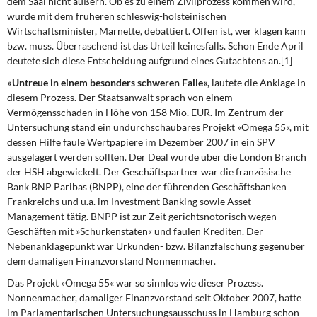
dem Saal nicht äußern. Ob es zu einem Zivilprozess kommen wird,
DIE LINKE
wurde mit dem früheren schleswig-holsteinischen
Wirtschaftsminister, Marnette, debattiert. Offen ist, wer klagen kann
Weitere Themen
bzw. muss. Überraschend ist das Urteil keinesfalls. Schon Ende April
deutete sich diese Entscheidung aufgrund eines Gutachtens an.[1]
Memo-Gruppe
»Untreue in einem besonders schweren Falle«,
lautete die Anklage in
diesem Prozess. Der Staatsanwalt sprach von einem
Institut Solidarische Moderne
Vermögensschaden in Höhe von 158 Mio. EUR. Im Zentrum der
Untersuchung stand ein undurchschaubares Projekt »Omega 55«, mit
dessen Hilfe faule Wertpapiere im Dezember 2007 in ein SPV
Rosa-Luxemburg-Stiftung
ausgelagert werden sollten. Der Deal wurde über die London Branch
der HSH abgewickelt. Der Geschäftspartner war die französische
Über mich
Bank BNP Paribas (BNPP), eine der führenden Geschäftsbanken
Frankreichs und u.a. im Investment Banking sowie Asset
Kontakt
Management tätig. BNPP ist zur Zeit gerichtsnotorisch wegen
Geschäften mit »Schurkenstaten« und faulen Krediten. Der
Nebenanklagepunkt war Urkunden- bzw. Bilanzfälschung gegenüber
dem damaligen Finanzvorstand Nonnenmacher.
Das Projekt »Omega 55«
war so sinnlos wie dieser Prozess.
Nonnenmacher, damaliger Finanzvorstand seit Oktober 2007, hatte
im Parlamentarischen Untersuchungsausschuss in Hamburg schon