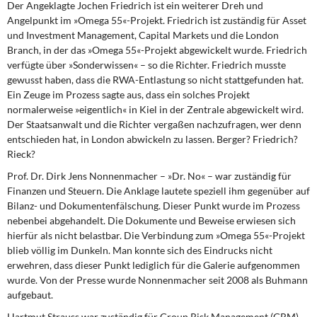
Der Angeklagte Jochen Friedrich
ist ein weiterer Dreh und
Angelpunkt im »Omega 55«-Projekt. Friedrich ist zuständig für Asset
und Investment Management, Capital Markets und die London
Branch, in der das »Omega 55«-Projekt abgewickelt wurde. Friedrich
verfügte über »Sonderwissen« – so die Richter. Friedrich musste
gewusst haben, dass die RWA-Entlastung so nicht stattgefunden hat.
Ein Zeuge im Prozess sagte aus, dass ein solches Projekt
normalerweise »eigentlich« in Kiel in der Zentrale abgewickelt wird.
Der Staatsanwalt und die Richter vergaßen nachzufragen, wer denn
entschieden hat, in London abwickeln zu lassen. Berger? Friedrich?
Rieck?
Prof. Dr. Dirk Jens Nonnenmacher
– »Dr. No« – war zuständig für
Finanzen und Steuern. Die Anklage lautete speziell ihm gegenüber auf
Bilanz- und Dokumentenfälschung. Dieser Punkt wurde im Prozess
nebenbei abgehandelt. Die Dokumente und Beweise erwiesen sich
hierfür als nicht belastbar. Die Verbindung zum »Omega 55«-Projekt
blieb völlig im Dunkeln. Man konnte sich des Eindrucks nicht
erwehren, dass dieser Punkt lediglich für die Galerie aufgenommen
wurde. Von der Presse wurde Nonnenmacher seit 2008 als Buhmann
aufgebaut.
Hartmut Strauss
war zuständig für Group Risk Management (GRM)