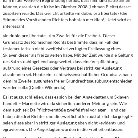
kam in der weiteren Begründung heraus, dass niemand hätte ahnen
können, dass sich die Krise im Oktober 2008 (Lehman Pleite) derart
zuspitzen würde. Das Gericht urteilte »in dubio pro libertate« (die
Stimme des Vorsitzenden Richters hob sich merklich!). Jetzt wird es
interessant!
»In dubio pro libertate
–
›Im Zweifel für die Freiheit‹. Dieser
Grundsatz des Römischen Rechts bestimmte, dass im Fall der
testamentarisch nicht zweifelsfrei verfügten Freilassung eines
Sklaven dieser als frei zu gelten habe. Mit der Zeit wurde die Geltung
des Satzes dahingehend ausgeweitet, dass eine Verpflichtung
aufgrund eines Gesetzes oder Vertrags bei strittiger Auslegung
abzulehnen sei. Heute ein rechtswissenschaftlicher Grundsatz, nach
dem im Zweifel zugunsten freier Grundrechtsausübung entschieden
werden soll.« (Quelle: Wikipedia)
Es ist auszuschließen,
dass es sich bei den Angeklagten um Sklaven
handelt – Marnette wird da sicherlich anderer Meinung sein. Wie
dem auch sei: Da Pflichtverstöße zweifelsfrei vorlagen – und das
haben die drei Richter und die zwei Schöffen ausführlich dargelegt –
seien diese aber in strittiger Auslegung eben nicht »evident« und
»gravierend«. Die Angeklagten wurden in die Freiheit entlassen.