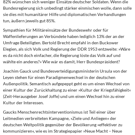
82% wünschen sich weniger Einsätze deutscher Soldaten. Wenn die
Bundesregierung sich unbedingt stärker einmischen wolle, dann solle
sie dies mit humanitärer Hilfe und diplomatischen Verhandlungen
tun, äußern jeweils gut 85%.
Sympathien für Militäreinsätze
der Bundeswehr oder für
Waffenlieferungen an Verbündete haben lediglich 13% der an der
Umfrage Beteiligten. Bertold Brecht empfahl in den Buckower
Elegien, als sich Volk und Regierung der DDR 1953 entzweite:
»
Wäre
es da nicht doch einfacher, die Regierung löste das Volk auf und
wählte ein anderes?« Wie wär es damit, Herr Bundespräsident?
Joachim Gauck und Bundesverteidigungsministerin
Ursula von der
Leyen stehen für einen Paradigmenwechsel in der deutschen
Außenpolitik. Semantisch aufgepeppt geht es um einen Wechsel von
einer Kultur der Zurückhaltung zu einer »Kultur der Kriegsfähigkeit«
(Zeit-Herausgeber Josef Joffe) und um einen Wechsel hin zu einer
Kultur der Interessen.
Gaucks Menschenrechtsinterventionismus
ist Teil einer über
Leitmedien verbreiteten Kampagne, »Ziele und Anliegen« der
deutschen Weltpolitik gegenüber der Bevölkerung »effektiver zu
kommunizieren«, wie es im Strategiepapier »Neue Macht – Neue