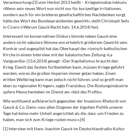
Verantwortung«[3] vom Herbst 2013 heißt – Kriegseinsätze inklusiv.
»Wenn sein neues Wort nun nicht nur für kurzzeitige Irritationen,
sondern auch für ein breiteres gesellschaftliches Nachdenken sorgt,
hätte das Wort des Bundespräsidenten gewirkt«, stellt Christoph Seils
in Cicero (»Warum Gauck Recht hat«, 14.6.2014) fest.
Interessant im konservativen Diskurs
könnte neben Gauck eine
andere nicht-säkulare Stimme von erheblich größerem Gewicht sein.
Konträr und zugespitzt hat das Oberhaupt der römisch-katholischen
Kirche in einem Interview mit der katalonischen Zeitung »La
Vanguardia« (13.6.2014) gesagt: »Der Kapitalismus braucht den
Krieg. Damit das System fortbestehen kann, müssen Kriege geführt
werden, wie es die großen Imperien immer getan haben. Einen
dritten Weltkrieg kann man jedoch nicht führen, und so greift man
eben zu regionalen Kriegen«, sagte Franziskus. Die Rüstungsindustrie
opfere Menschenleben im Dienst am »Idol des Profits«.
Wie wohltuend aufklärerisch
gegenüber der Invasions-Rhetorik von
Gauck & Co. Denn »von allen Dogmen der bigotten Politik unserer
Tage hat keine mehr Unheil angerichtet als die, dass ›um Frieden zu
haben, man sich zum Kriege rüsten muss‹«.[4]
[1] Interview mit Hans-Joachim Gauck im Deutschlandradio Kultur