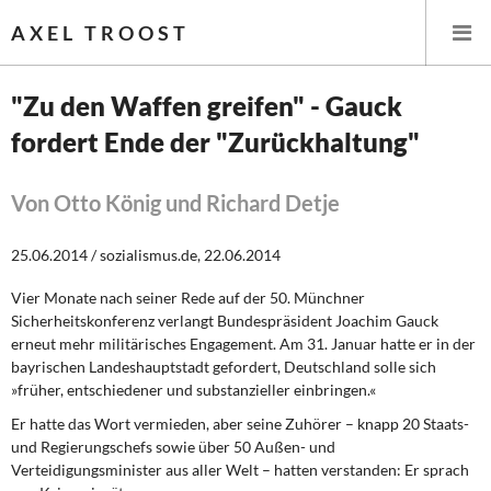
AXEL TROOST
"Zu den Waffen greifen" - Gauck
fordert Ende der "Zurückhaltung"
Startseite
Themen
Von Otto König und Richard Detje
Leitlinien linker Wirtschafts- und Finanzpolitik
25.06.2014 / sozialismus.de, 22.06.2014
Vier Monate nach seiner Rede auf der 50. Münchner
Wirtschaftspolitik
Sicherheitskonferenz verlangt Bundespräsident Joachim Gauck
erneut mehr militärisches Engagement. Am 31. Januar hatte er in der
Steuer- und Finanzpolitik
bayrischen Landeshauptstadt gefordert, Deutschland solle sich
»früher, entschiedener und substanzieller einbringen.«
Öffentliche Infrastruktur und Daseinsvorsorge
Er hatte das Wort vermieden,
aber seine Zuhörer – knapp 20 Staats-
und Regierungschefs sowie über 50 Außen- und
Eurokrise und Griechenland
Verteidigungsminister aus aller Welt – hatten verstanden: Er sprach