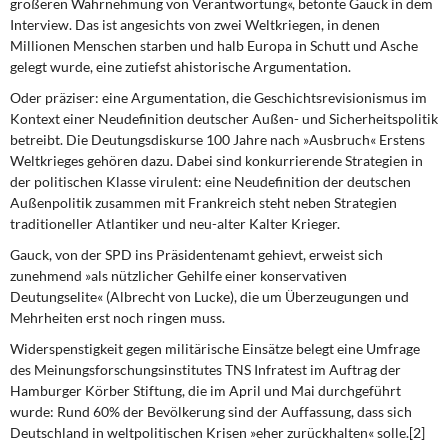
größeren Wahrnehmung von Verantwortung«, betonte Gauck in dem
Interview. Das ist angesichts von zwei Weltkriegen, in denen
Millionen Menschen starben und halb Europa in Schutt und Asche
gelegt wurde, eine zutiefst ahistorische Argumentation.
Oder präziser: eine Argumentation,
die Geschichtsrevisionismus im
Kontext einer Neudefinition deutscher Außen- und Sicherheitspolitik
betreibt. Die Deutungsdiskurse 100 Jahre nach »Ausbruch« Erstens
Weltkrieges gehören dazu. Dabei sind konkurrierende Strategien in
der politischen Klasse virulent: eine Neudefinition der deutschen
Außenpolitik zusammen mit Frankreich steht neben Strategien
traditioneller Atlantiker und neu-alter Kalter Krieger.
Gauck, von der SPD ins Präsidentenamt
gehievt, erweist sich
zunehmend »als nützlicher Gehilfe einer konservativen
Deutungselite« (Albrecht von Lucke), die um Überzeugungen und
Mehrheiten erst noch ringen muss.
Widerspenstigkeit gegen militärische Einsätze
belegt eine Umfrage
des Meinungsforschungsinstitutes TNS Infratest im Auftrag der
Hamburger Körber Stiftung, die im April und Mai durchgeführt
wurde: Rund 60% der Bevölkerung sind der Auffassung, dass sich
Deutschland in weltpolitischen Krisen »eher zurückhalten« solle.[2]