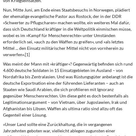
von Kriegseinsätzen.
DIE LINKE
Nun, Mitte Juni, am Ende eines Staatsbesuchs
in Norwegen, plädiert
der ehemalige evangelische Pastor aus Rostock, der in der DDR
Weitere Themen
»Schwerter zu Pflugscharen« machen wollte, ein weiteres Mal dafür,
dass sich Deutschland kräftiger in die Weltpolitik einmischen müsse,
Memo-Gruppe
wobei es im »Kampf für Menschenrechte« unter Umständen
erforderlich sei, »auch zu den Waffen zu greifen«, und »als letztes
Institut Solidarische Moderne
Mittel ... den Einsatz militärischer Mittel nicht von vornherein zu
verwerfen«.[1]
Rosa-Luxemburg-Stiftung
Was meint der Mann mit »kräftiger«?
Gegenwärtig befinden sich rund
4.600 deutsche Soldaten in 15 Einsatzgebieten im Ausland – von
Über mich
Nordafrika bis Zentralasien. Und was Rüstungsgüter anbelangt ist die
deutsche Exportnation eine der führenden Lieferanten – auch an
Staaten wie Saudi Arabien, die sich profilieren mit Ignoranz
Kontakt
gegenüber Menschenrechten. Um diese geht es doch bestenfalls als
Legitimationsargument – von Vietnam, über Jugoslawien, Irak und
Afghanistan bis Libyen. Waffen als ultima ratio sind allzu oft das
Gegenteil einer Lösung.
»Unser Land sollte eine Zurückhaltung,
die in vergangenen
Jahrzehnten geboten war, vielleicht ablegen zugunsten einer