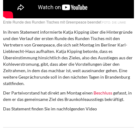
DIE LINKE
Weitere Themen
Erste Runde des Runden Tisches mit Greenpeace beendet
DIE LINKE
Memo-Gruppe
In ihrem Statement informierte Katja Kipping über die Hintergründe
und den Verlauf der ersten Runde des Runden Tisches mit den
Vertretern von Greenpeace, die sich seit Montag im Berliner Karl-
Institut Solidarische Moderne
Liebknecht-Haus aufhalten. Katja Kipping betonte, dass es
Übereinstimmung hinsichtlich des Zieles, also des Ausstieges aus der
Rosa-Luxemburg-Stiftung
Kohleverstromung, gibt, dass aber die Vorstellungen über den
Zeitrahmen, in dem das machbar ist, weit auseinander gehen. Eine
Über mich
weitere Gesprächsrunde soll in den nächsten Tagen in Brandenburg
stattfinden.
Kontakt
Der Parteivorstand hat direkt am Montag einen
Beschluss
gefasst, in
dem er das gemeinsame Ziel des Braunkohleausstiegs bekräftigt.
Das Statement finden Sie im nachfolgenden Video