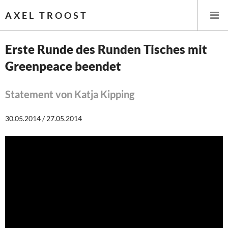
AXEL TROOST
Erste Runde des Runden Tisches mit
Greenpeace beendet
Startseite
Themen
Statement von Katja Kipping
Leitlinien linker Wirtschafts- und Finanzpolitik
30.05.2014 / 27.05.2014
Wirtschaftspolitik
Steuer- und Finanzpolitik
Öffentliche Infrastruktur und Daseinsvorsorge
Eurokrise und Griechenland