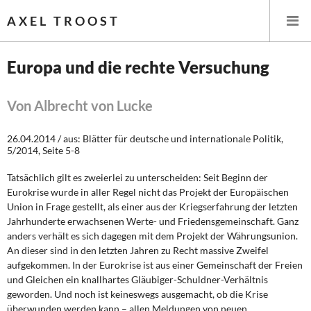
AXEL TROOST
Europa und die rechte Versuchung
Startseite
Von Albrecht von Lucke
Themen
26.04.2014 / aus: Blätter für deutsche und internationale Politik,
5/2014, Seite 5-8
Leitlinien linker Wirtschafts- und Finanzpolitik
Tatsächlich gilt es zweierlei zu unterscheiden: Seit Beginn der
Wirtschaftspolitik
Eurokrise wurde in aller Regel nicht das Projekt der Europäischen
Union in Frage gestellt, als einer aus der Kriegserfahrung der letzten
Jahrhunderte erwachsenen Werte- und Friedensgemeinschaft. Ganz
Steuer- und Finanzpolitik
anders verhält es sich dagegen mit dem Projekt der Währungsunion.
An dieser sind in den letzten Jahren zu Recht massive Zweifel
Öffentliche Infrastruktur und Daseinsvorsorge
aufgekommen. In der Eurokrise ist aus einer Gemeinschaft der Freien
und Gleichen ein knallhartes Gläubiger-Schuldner-Verhältnis
Eurokrise und Griechenland
geworden. Und noch ist keineswegs ausgemacht, ob die Krise
überwunden werden kann – allen Meldungen von neuen