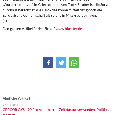
DIE LINKE
„Wunderheilungen“ in Griechenland zum Trotz. So aber ist die Sorge
durchaus berechtigt, die Eurokrise könne mittelfristig doch die
Weitere Themen
Europäische Gemeinschaft als solche in Misskredit bringen.
(...)
Memo-Gruppe
Den ganzen Artikel finden Sie auf
www.blaetter.de
Institut Solidarische Moderne
Rosa-Luxemburg-Stiftung
Über mich
Kontakt
Ähnliche Artikel
25.10.2011
GREGOR GYSI: 90 Prozent unserer Zeit darauf verwenden, Politik zu
machen