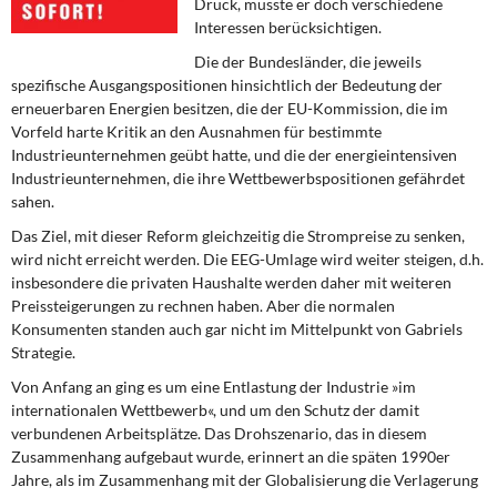
Druck, musste er doch verschiedene
DIE LINKE
Interessen berücksichtigen.
Die der Bundesländer,
die jeweils
Weitere Themen
spezifische Ausgangspositionen hinsichtlich der Bedeutung der
erneuerbaren Energien besitzen, die der EU-Kommission, die im
Memo-Gruppe
Vorfeld harte Kritik an den Ausnahmen für bestimmte
Industrieunternehmen geübt hatte, und die der energieintensiven
Institut Solidarische Moderne
Industrieunternehmen, die ihre Wettbewerbspositionen gefährdet
sahen.
Rosa-Luxemburg-Stiftung
Das Ziel, mit dieser Reform
gleichzeitig die Strompreise zu senken,
wird nicht erreicht werden. Die EEG-Umlage wird weiter steigen, d.h.
Über mich
insbesondere die privaten Haushalte werden daher mit weiteren
Preissteigerungen zu rechnen haben. Aber die normalen
Konsumenten standen auch gar nicht im Mittelpunkt von Gabriels
Kontakt
Strategie.
Von Anfang an ging es
um eine Entlastung der Industrie »im
internationalen Wettbewerb«, und um den Schutz der damit
verbundenen Arbeitsplätze. Das Drohszenario, das in diesem
Zusammenhang aufgebaut wurde, erinnert an die späten 1990er
Jahre, als im Zusammenhang mit der Globalisierung die Verlagerung