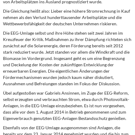
von Arbeitsplätzen ins Ausland prognostiziert wurde.
Die Gleichung heißt also:
Lieber eine höhere Stromrechnung in Kauf
nehmen als den Verlust hunderttausender Arbeitsplätze und die
Wettbewerbsfähigkeit der deutschen Unternehmen riskieren.
Die EEG-Umlage selbst und ihre Höhe
stehen seit zwei Jahren im
Kreuzfeuer der Kritik. Maßnahmen zu ihrer Dämpfung richteten sich
zunächst auf die Solarenergie, deren Förderung bereits seit 2012
stark reduziert wurde. Jetzt standen vor allem die Windkraft und die
Biomasse im Vordergrund. Insgesamt geht es um eine Begrenzung
und Deckelung der Kosten der zukünftigen Entwicklung der
erneuerbaren Energien. Die eigentlichen Änderungen der
Fördermechanismen wurden jedoch kaum näher diskutiert,
Ausnahmen und Befreiungen standen im Fokus der Diskussion.
Übel aufgestoßen war Gabriels Ansinnen,
im Zuge der EEG-Reform,
selbst erzeugten und verbrauchten Strom, etwa durch Photovoltaik-
Anlagen, in die EEG-Umlage einzubeziehen. Es ist nun vorgesehen,
dass alle vor dem 1. August 2014 in Betrieb genommenen und zum
Eigenverbrauch genutzten EEG-Anlagen Bestandsschutz genießen.
Ebenfalls von der EEG-Umlage
ausgenommen sind Anlagen, die
bereits vor dem 23. Januar 2014 genehmigt wurden und die bis zum