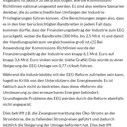
Insgesamt ist jedoch zu berücksichtigen,
wie die Kommissions-
Richtlinien national umgesetzt werden. Es sind also weitere Szenarien
denkbar, die zu unterschiedlichen Umfängen der Industrie-
Privilegierungen führen können. »Die Berechnungen zeigen also, dass
es in den hier berücksichtigten Bandbreiten in jedem Fall dazu
kommen dürfte, dass der Finanzierungsbeitrag der Industrie zum EEG
zurückgeht, wobei die Bandbreite (300 Mio. bis 2,5 Mrd. ¤) und damit
der Handlungsspielraum vergleichsweise groß ist.«[1] Bei
Anwendung der Kommissions-Richtlinien würde der
Finanzierungsbeitrag der Industrie von knapp 6,1 Mrd. Euro auf
knapp 3,6 Mrd. Euro sinken würde. (siehe Grafik) Dies würde zu einer
Steigerung der EEG-Umlage um 0,77 ct/kwh führen.
Während die Industrielobby
mit der EEG-Reform zufrieden sein kann,
hagelt es Kritik von den Unterstützern der Energiewende. Es ist
faktisch auch nicht zu bestreiten, dass diese »Reform« die
Umsteuerung zu den erneuerbaren Energien behindert.
Grundlegende Probleme des EEG werden durch die Reform ebenfalls
nicht angepackt.
Dies betrifft z.B. die Zwangsvermarktung des Öko-Stroms
an der
Strombörse, die zu fallenden Strompreisen geführt und dadurch
letztlich die Steigerung der Umlage befördert hat. Dies betrifft