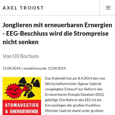
AXEL TROOST
Jonglieren mit erneuerbaren Ernergien
- EEG-Beschluss wird die Strompreise
Startseite
nicht senken
Themen
Von Uli Bochum
Leitlinien linker Wirtschafts- und Finanzpolitik
11.04.2014 / sozialismus.de, 11.04.2014
Wirtschaftspolitik
Das Kabinett hat am 8.4.2014 den von
Steuer- und Finanzpolitik
Wirtschaftsminister Sigmar Gabriel
vorgelegten Entwurf zur Reform des
Öffentliche Infrastruktur und Daseinsvorsorge
Erneuerbaren Energie Gesetzes (EEG)
gebilligt. Die Reform des EEG ist ein
Kernanliegen der großen Koalition.
Eurokrise und Griechenland
Minister Gabriel stand unter großem