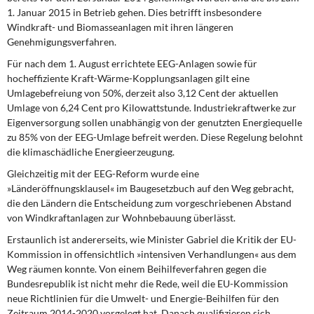
1. Januar 2015 in Betrieb gehen. Dies betrifft insbesondere
Windkraft- und Biomasseanlagen mit ihren längeren
Genehmigungsverfahren.
Für nach dem 1. August errichtete
EEG-Anlagen sowie für
hocheffiziente Kraft-Wärme-Kopplungsanlagen gilt eine
Umlagebefreiung von 50%, derzeit also 3,12 Cent der aktuellen
Umlage von 6,24 Cent pro Kilowattstunde. Industriekraftwerke zur
Eigenversorgung sollen unabhängig von der genutzten Energiequelle
zu 85% von der EEG-Umlage befreit werden. Diese Regelung belohnt
die klimaschädliche Energieerzeugung.
Gleichzeitig mit der EEG-Reform
wurde eine
»Länderöffnungsklausel« im Baugesetzbuch auf den Weg gebracht,
die den Ländern die Entscheidung zum vorgeschriebenen Abstand
von Windkraftanlagen zur Wohnbebauung überlässt.
Erstaunlich ist andererseits,
wie Minister Gabriel die Kritik der EU-
Kommission in offensichtlich »intensiven Verhandlungen« aus dem
Weg räumen konnte. Von einem Beihilfeverfahren gegen die
Bundesrepublik ist nicht mehr die Rede, weil die EU-Kommission
neue Richtlinien für die Umwelt- und Energie-Beihilfen für den
Zeitraum 2014-2020 vorgelegt hat. Danach qualifizieren sich