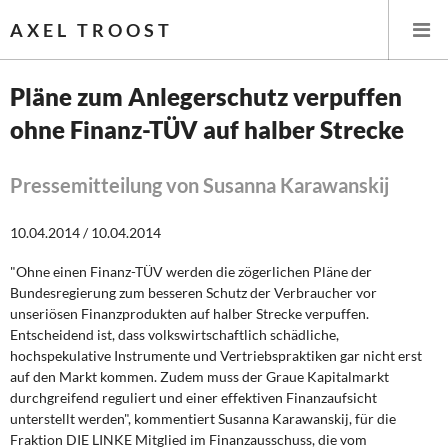
AXEL TROOST
Pläne zum Anlegerschutz verpuffen
ohne Finanz-TÜV auf halber Strecke
Startseite
Themen
Pressemitteilung von Susanna Karawanskij
Leitlinien linker Wirtschafts- und Finanzpolitik
10.04.2014 / 10.04.2014
"Ohne einen Finanz-TÜV werden die zögerlichen Pläne der
Wirtschaftspolitik
Bundesregierung zum besseren Schutz der Verbraucher vor
unseriösen Finanzprodukten auf halber Strecke verpuffen.
Steuer- und Finanzpolitik
Entscheidend ist, dass volkswirtschaftlich schädliche,
hochspekulative Instrumente und Vertriebspraktiken gar nicht erst
Öffentliche Infrastruktur und Daseinsvorsorge
auf den Markt kommen. Zudem muss der Graue Kapitalmarkt
durchgreifend reguliert und einer effektiven Finanzaufsicht
Eurokrise und Griechenland
unterstellt werden", kommentiert Susanna Karawanskij, für die
Fraktion DIE LINKE Mitglied im Finanzausschuss, die vom