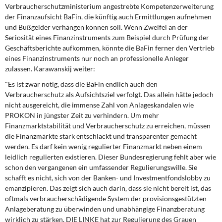
DIE LINKE
Verbraucherschutzministerium angestrebte Kompetenzerweiterung
der Finanzaufsicht BaFin, die künftig auch Ermittlungen aufnehmen
und Bußgelder verhängen können soll. Wenn Zweifel an der
Weitere Themen
Seriosität eines Finanzinstruments zum Beispiel durch Prüfung der
Geschäftsberichte aufkommen, könnte die BaFin ferner den Vertrieb
Memo-Gruppe
eines Finanzinstruments nur noch an professionelle Anleger
zulassen. Karawanskij weiter:
Institut Solidarische Moderne
"Es ist zwar nötig, dass die BaFin endlich auch den
Verbraucherschutz als Aufsichtsziel verfolgt. Das allein hätte jedoch
Rosa-Luxemburg-Stiftung
nicht ausgereicht, die immense Zahl von Anlageskandalen wie
PROKON in jüngster Zeit zu verhindern. Um mehr
Über mich
Finanzmarktstabilität und Verbraucherschutz zu erreichen, müssen
die Finanzmärkte stark entschlackt und transparenter gemacht
werden. Es darf kein wenig regulierter Finanzmarkt neben einem
Kontakt
leidlich regulierten existieren. Dieser Bundesregierung fehlt aber wie
schon den vergangenen ein umfassender Regulierungswille. Sie
schafft es nicht, sich von der Banken- und Investmentfondslobby zu
emanzipieren. Das zeigt sich auch darin, dass sie nicht bereit ist, das
oftmals verbraucherschädigende System der provisionsgestützten
Anlageberatung zu überwinden und unabhängige Finanzberatung
wirklich zu stärken. DIE LINKE hat zur Regulierung des Grauen