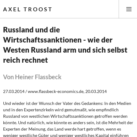
AXEL TROOST
Russland und die
Wirtschaftssanktionen - wie der
Startseite
Westen Russland arm und sich selbst
Themen
reich rechnet
Leitlinien linker Wirtschafts- und Finanzpolitik
Von Heiner Flassbeck
Wirtschaftspolitik
27.03.2014 / www.flassbeck-economics.de, 20.03.2014
Steuer- und Finanzpolitik
Und wieder ist der Wunsch der Vater des Gedankens: In den Medien
und in den Expertenzirkeln wird gemutmaßt, wie empfindlich
Öffentliche Infrastruktur und Daseinsvorsorge
Russland von westlichen Wirtschaftssanktionen getroffen werden
könnte. Und natürlich, wie könnte es anders sein, ist die Mehrheit der
Eurokrise und Griechenland
Experten der Meinung, das Land werde hart getroffen, wenn es
weniger westliche Güter und weniger westliches Kapital einführen