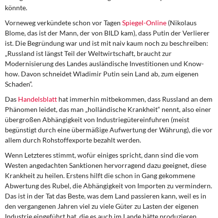
DIE LINKE
könnte.
Vorneweg verkündete schon vor Tagen
Spiegel-Online
(Nikolaus
Weitere Themen
Blome, das ist der Mann, der von BILD kam), dass Putin der Verlierer
ist. Die Begründung war und ist mit naiv kaum noch zu beschreiben:
Memo-Gruppe
„Russland ist längst Teil der Weltwirtschaft, braucht zur
Modernisierung des Landes ausländische Investitionen und Know-
Institut Solidarische Moderne
how. Davon schneidet Wladimir Putin sein Land ab, zum eigenen
Schaden“.
Rosa-Luxemburg-Stiftung
Das
Handelsblatt
hat immerhin mitbekommen, dass Russland an dem
Phänomen leidet, das man „holländische Krankheit“ nennt, also einer
übergroßen Abhängigkeit von Industriegütereinfuhren (meist
Über mich
begünstigt durch eine übermäßige Aufwertung der Währung), die vor
allem durch Rohstoffexporte bezahlt werden.
Kontakt
Wenn Letzteres stimmt, wofür einiges spricht, dann sind die vom
Westen angedachten Sanktionen hervorragend dazu geeignet, diese
Krankheit zu heilen. Erstens hilft die schon in Gang gekommene
Abwertung des Rubel, die Abhängigkeit von Importen zu vermindern.
Das ist in der Tat das Beste, was dem Land passieren kann, weil es in
den vergangenen Jahren viel zu viele Güter zu Lasten der eigenen
Industrie eingeführt hat, die es auch im Lande hätte produzieren