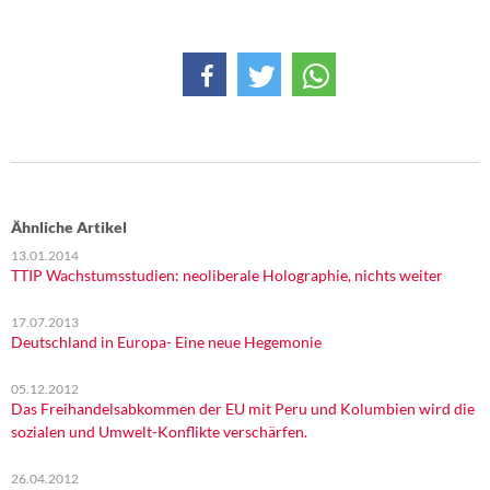
Ähnliche Artikel
13.01.2014
TTIP Wachstumsstudien: neoliberale Holographie, nichts weiter
17.07.2013
Deutschland in Europa- Eine neue Hegemonie
05.12.2012
Das Freihandelsabkommen der EU mit Peru und Kolumbien wird die
sozialen und Umwelt-Konflikte verschärfen.
26.04.2012