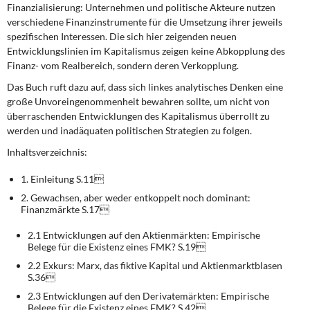
Finanzialisierung: Unternehmen und politische Akteure nutzen
verschiedene Finanzinstrumente für die Umsetzung ihrer jeweils
spezifischen Interessen. Die sich hier zeigenden neuen
Entwicklungslinien im Kapitalismus zeigen keine Abkopplung des
Finanz- vom Realbereich, sondern deren Verkopplung.
Das Buch ruft dazu auf, dass sich linkes analytisches Denken eine
große Unvoreingenommenheit bewahren sollte, um nicht von
überraschenden Entwicklungen des Kapitalismus überrollt zu
werden und inadäquaten politischen Strategien zu folgen.
Inhaltsverzeichnis:
1. Einleitung S.11
2. Gewachsen, aber weder entkoppelt noch dominant:
Finanzmärkte S.17
2.1 Entwicklungen auf den Aktienmärkten: Empirische
Belege für die Existenz eines FMK? S.19
2.2 Exkurs: Marx, das fiktive Kapital und Aktienmarktblasen
S.36
2.3 Entwicklungen auf den Derivatemärkten: Empirische
Belege für die Existenz eines FMK? S.42