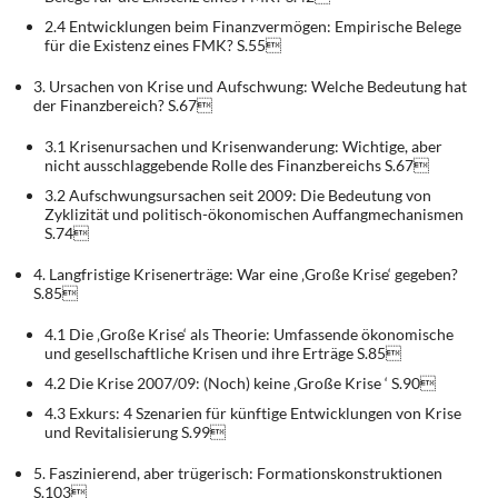
2.4 Entwicklungen beim Finanzvermögen: Empirische Belege
für die Existenz eines FMK? S.55
3. Ursachen von Krise und Aufschwung: Welche Bedeutung hat
der Finanzbereich? S.67
3.1 Krisenursachen und Krisenwanderung: Wichtige, aber
nicht ausschlaggebende Rolle des Finanzbereichs S.67
3.2 Aufschwungsursachen seit 2009: Die Bedeutung von
Zyklizität und politisch-ökonomischen Auffangmechanismen
S.74
4. Langfristige Krisenerträge: War eine ‚Große Krise‘ gegeben?
S.85
4.1 Die ‚Große Krise‘ als Theorie: Umfassende ökonomische
und gesellschaftliche Krisen und ihre Erträge S.85
4.2 Die Krise 2007/09: (Noch) keine ‚Große Krise ‘ S.90
4.3 Exkurs: 4 Szenarien für künftige Entwicklungen von Krise
und Revitalisierung S.99
5. Faszinierend, aber trügerisch: Formationskonstruktionen
S.103