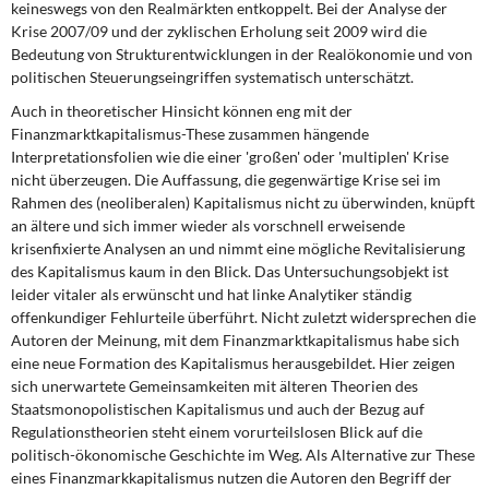
keineswegs von den Realmärkten entkoppelt. Bei der Analyse der
DIE LINKE
Krise 2007/09 und der zyklischen Erholung seit 2009 wird die
Bedeutung von Strukturentwicklungen in der Realökonomie und von
Weitere Themen
politischen Steuerungseingriffen systematisch unterschätzt.
Auch in theoretischer Hinsicht können eng mit der
Memo-Gruppe
Finanzmarktkapitalismus-These zusammen hängende
Interpretationsfolien wie die einer 'großen' oder 'multiplen' Krise
Institut Solidarische Moderne
nicht überzeugen. Die Auffassung, die gegenwärtige Krise sei im
Rahmen des (neoliberalen) Kapitalismus nicht zu überwinden, knüpft
Rosa-Luxemburg-Stiftung
an ältere und sich immer wieder als vorschnell erweisende
krisenfixierte Analysen an und nimmt eine mögliche Revitalisierung
des Kapitalismus kaum in den Blick. Das Untersuchungsobjekt ist
Über mich
leider vitaler als erwünscht und hat linke Analytiker ständig
offenkundiger Fehlurteile überführt. Nicht zuletzt widersprechen die
Kontakt
Autoren der Meinung, mit dem Finanzmarktkapitalismus habe sich
eine neue Formation des Kapitalismus herausgebildet. Hier zeigen
sich unerwartete Gemeinsamkeiten mit älteren Theorien des
Staatsmonopolistischen Kapitalismus und auch der Bezug auf
Regulationstheorien steht einem vorurteilslosen Blick auf die
politisch-ökonomische Geschichte im Weg. Als Alternative zur These
eines Finanzmarkkapitalismus nutzen die Autoren den Begriff der