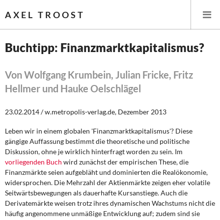
AXEL TROOST
Buchtipp: Finanzmarktkapitalismus?
Startseite
Von Wolfgang Krumbein, Julian Fricke, Fritz
Hellmer und Hauke Oelschlägel
Themen
23.02.2014 / w.metropolis-verlag.de, Dezember 2013
Leitlinien linker Wirtschafts- und Finanzpolitik
Leben wir in einem globalen 'Finanzmarktkapitalismus'? Diese
Wirtschaftspolitik
gängige Auffassung bestimmt die theoretische und politische
Diskussion, ohne je wirklich hinterfragt worden zu sein. Im
Steuer- und Finanzpolitik
vorliegenden Buch
wird zunächst der empirischen These, die
Finanzmärkte seien aufgebläht und dominierten die Realökonomie,
Öffentliche Infrastruktur und Daseinsvorsorge
widersprochen. Die Mehrzahl der Aktienmärkte zeigen eher volatile
Seitwärtsbewegungen als dauerhafte Kursanstiege. Auch die
Eurokrise und Griechenland
Derivatemärkte weisen trotz ihres dynamischen Wachstums nicht die
häufig angenommene unmäßige Entwicklung auf; zudem sind sie