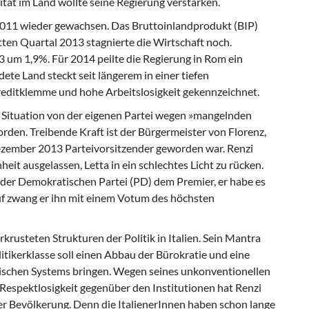
tät im Land wollte seine Regierung verstärken.
2011 wieder gewachsen. Das Bruttoinlandprodukt (BIP)
itten Quartal 2013 stagnierte die Wirtschaft noch.
 um 1,9%. Für 2014 peilte die Regierung in Rom ein
te Land steckt seit längerem in einer tiefen
Kreditklemme und hohe Arbeitslosigkeit gekennzeichnet.
r Situation von der eigenen Partei wegen »mangelnden
den. Treibende Kraft ist der Bürgermeister von Florenz,
Dezember 2013 Parteivorsitzender geworden war. Renzi
heit ausgelassen, Letta in ein schlechtes Licht zu rücken.
r der Demokratischen Partei (PD) dem Premier, er habe es
uf zwang er ihn mit einem Votum des höchsten
rkrusteten Strukturen der Politik in Italien. Sein Mantra
itikerklasse soll einen Abbau der Bürokratie und eine
itischen Systems bringen. Wegen seines unkonventionellen
Respektlosigkeit gegenüber den Institutionen hat Renzi
der Bevölkerung. Denn die ItalienerInnen haben schon lange