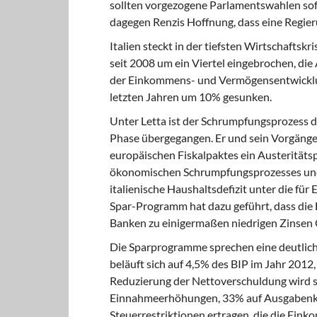
sollten vorgezogene Parlamentswahlen sofo
dagegen Renzis Hoffnung, dass eine Regier
Italien steckt in der tiefsten
Wirtschaftskris
seit 2008 um ein Viertel eingebrochen, die
der Einkommens- und Vermögensentwicklung
letzten Jahren um 10% gesunken.
Unter Letta ist der Schrumpfungsprozess
d
Phase übergegangen. Er und sein Vorgänge
europäischen Fiskalpaktes ein Austeritäts
ökonomischen Schrumpfungsprozesses und d
italienische Haushaltsdefizit unter die fü
Spar-Programm hat dazu geführt, dass die 
Banken zu einigermaßen niedrigen Zinsen 
Die Sparprogramme sprechen eine deutlic
beläuft sich auf 4,5% des BIP im Jahr 2012
Reduzierung der Nettoverschuldung wird si
Einnahmeerhöhungen, 33% auf Ausgabenkürz
Steuerrestriktionen ertragen, die die Eink