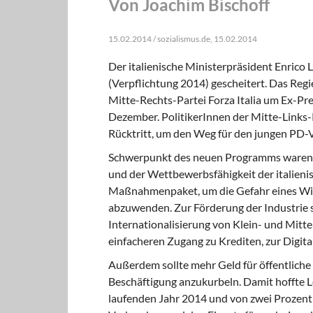
Von Joachim Bischoff
15.02.2014 / sozialismus.de, 15.02.2014
Der italienische Ministerpräsident Enric
(Verpflichtung 2014) gescheitert. Das Reg
Mitte-Rechts-Partei Forza Italia um Ex-Pre
Dezember. PolitikerInnen der Mitte-Links-
Rücktritt, um den Weg für den jungen PD-
Schwerpunkt des neuen Programms
waren
und der Wettbewerbsfähigkeit der italienis
Maßnahmenpaket, um die Gefahr eines Wir
abzuwenden. Zur Förderung der Industrie st
Internationalisierung von Klein- und Mitt
einfacheren Zugang zu Krediten, zur Digita
Außerdem sollte mehr Geld
für öffentlich
Beschäftigung anzukurbeln. Damit hoffte 
laufenden Jahr 2014 und von zwei Prozent