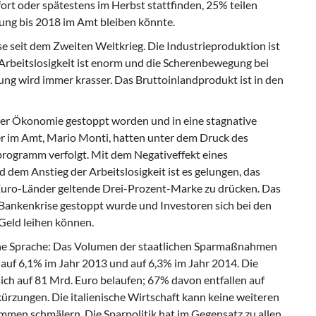
rt oder spätestens im Herbst stattfinden, 25% teilen
ung bis 2018 im Amt bleiben könnte.
e seit dem Zweiten Weltkrieg. Die Industrieproduktion ist
 Arbeitslosigkeit ist enorm und die Scherenbewegung bei
 wird immer krasser. Das Bruttoinlandprodukt ist in den
er Ökonomie gestoppt worden und in eine stagnative
r im Amt, Mario Monti, hatten unter dem Druck des
programm verfolgt. Mit dem Negativeffekt eines
em Anstieg der Arbeitslosigkeit ist es gelungen, das
r Euro-Länder geltende Drei-Prozent-Marke zu drücken. Das
Bankenkrise gestoppt wurde und Investoren sich bei den
Geld leihen können.
he
Sprache: Das Volumen der staatlichen Sparmaßnahmen
, auf 6,1% im Jahr 2013 und auf 6,3% im Jahr 2014. Die
ch auf 81 Mrd. Euro belaufen; 67% davon entfallen auf
ungen. Die italienische Wirtschaft kann keine weiteren
ommen schmälern. Die Sparpolitik hat im Gegensatz zu allen