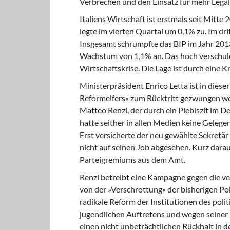
Verbrechen und den Einsatz für mehr Legali
Italiens Wirtschaft ist erstmals
seit Mitte 
legte im vierten Quartal um 0,1% zu. Im dr
Insgesamt schrumpfte das BIP im Jahr 2013
Wachstum von 1,1% an. Das hoch verschulde
Wirtschaftskrise. Die Lage ist durch eine 
Ministerpräsident Enrico Letta ist
in diese
Reformeifers« zum Rücktritt gezwungen wor
Matteo Renzi, der durch ein Plebiszit im 
hatte seither in allen Medien keine Gelegen
Erst versicherte der neu gewählte Sekretä
nicht auf seinen Job abgesehen. Kurz dara
Parteigremiums aus dem Amt.
Renzi betreibt eine Kampagne
gegen die ve
von der »Verschrottung« der bisherigen Pol
radikale Reform der Institutionen des pol
jugendlichen Auftretens und wegen seiner 
einen nicht unbeträchtlichen Rückhalt in 