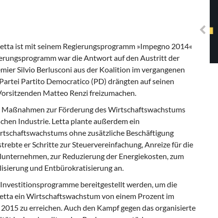
Solidarisches EUropa -
Mosaiklinke Perspektiven
o Letta ist mit seinem Regierungsprogramm »Impegno 2014«
ierungsprogramm war die Antwort auf den Austritt der
mier Silvio Berlusconi aus der Koalition im vergangenen
Partei Partito Democratico (PD) drängten auf seinen
Vorsitzenden Matteo Renzi freizumachen.
 Maßnahmen zur Förderung des Wirtschaftswachstums
chen Industrie. Letta plante außerdem ein
tschaftswachstums ohne zusätzliche Beschäftigung
rebte er Schritte zur Steuervereinfachung, Anreize für die
elunternehmen, zur Reduzierung der Energiekosten, zum
lisierung und Entbürokratisierung an.
e Investitionsprogramme bereitgestellt werden, um die
Letta ein Wirtschaftswachstum von einem Prozent im
 2015 zu erreichen. Auch den Kampf gegen das organisierte