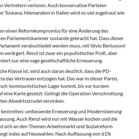
en Vertretern verloren. Auch konservative Parteien
r Toskana. Niemandem in Italien wird so viel zugetraut wie
 einen Reformkompromiss für eine Änderung des
en Parlamentskammer zustande gebracht hat. Dass dieser
arlament verabschiedet werden muss, mit Silvio Berlusconi
n verärgert. Renzi ist zwar ein populistischer Profi, aber
miert nur eine vage gesellschaftliche Erneuerung.
che Klasse ist, wird auch daran deutlich, dass die PD-
a das Vertrauen entzogen hat. Das war in dieser Partei,
tisch-kommunistischen Lager kommt, bis vor kurzem
f eine Karte gesetzt: Gelingt die Operation Verschrottung
aften Abwärtsstrudel versinken.
 bestreiten: umfassende Erneuerung und Modernisierung
assung. Auch Renzi wird nur mit Wasser kochen und die
d sich an den Themen Arbeitsmarkt und Sozialreform
rängt indes auf Neuwahlen. Nach Auffassung von 61%