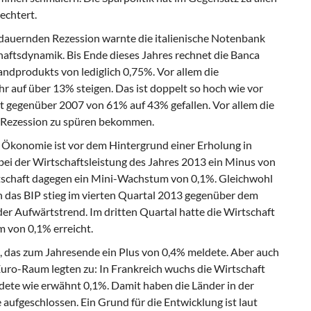
echtert.
ndauernden Rezession warnte die italienische Notenbank
aftsdynamik. Bis Ende dieses Jahres rechnet die Banca
andprodukts von lediglich 0,75%. Vor allem die
r auf über 13% steigen. Das ist doppelt so hoch wie vor
st gegenüber 2007 von 61% auf 43% gefallen. Vor allem die
 Rezession zu spüren bekommen.
hen Ökonomie ist vor dem Hintergrund einer Erholung in
ei der Wirtschaftsleistung des Jahres 2013 ein Minus von
rtschaft dagegen ein Mini-Wachstum von 0,1%. Gleichwohl
enn das BIP stieg im vierten Quartal 2013 gegenüber dem
der Aufwärtstrend. Im dritten Quartal hatte die Wirtschaft
 von 0,1% erreicht.
das zum Jahresende ein Plus von 0,4% meldete. Aber auch
uro-Raum legten zu: In Frankreich wuchs die Wirtschaft
ldete wie erwähnt 0,1%. Damit haben die Länder in der
aufgeschlossen. Ein Grund für die Entwicklung ist laut