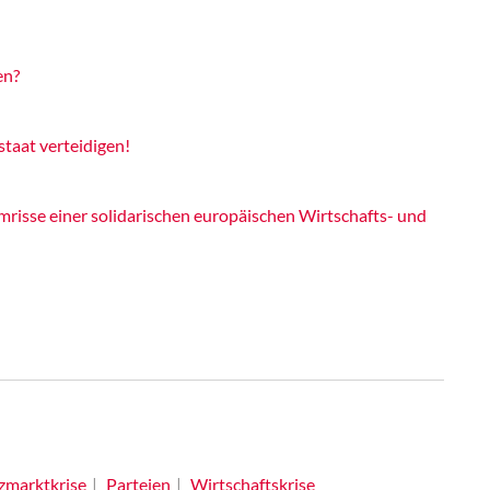
en?
taat verteidigen!
risse einer solidarischen europäischen Wirtschafts- und
zmarktkrise
Parteien
Wirtschaftskrise