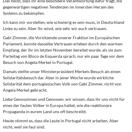
Das heißt, dass ihr eine besondere Verantwortung dafür tragt, die
DIE LINKE
gegenwärtigen negativen Tendenzen im innersten Herzen des
Systems zu bekämpfen.
Weitere Themen
Ich kann mir vorstellen, wie schwierig es sein muss, in Deutschland
Linke zu sein. Aber ihr wisst, wie sehr wir euch vertrauen.
Memo-Gruppe
Gabi Zimmer, die Vorsitzende unserer Fraktion im Europäischen
Parlament, konnte dasselbe Vertrauen erleben durch den warmen
Institut Solidarische Moderne
Empfang, der ihr im letzten November bereitet wurde, als sie zum
Parteitag von Bloco de Esquerda sprach, nur ein paar Tage vor dem
Rosa-Luxemburg-Stiftung
Besuch von Angela Merkel in Portugal.
Damals stellte unser Ministerpräsident Merkels Besuch als einen
Über mich
Solidaritätsbesuch dar. Aber in jener Woche wurde wirkliche
Solidarität dem portugiesischen Volk von Gabi Zimmer, nicht von
Kontakt
Angela Merkel gebracht.
Liebe Genossinnen und Genossen, wir wissen, dass ihr uns nicht für
eines der faulen Völker in Europa haltet, wie die reaktionäre
Propaganda in eurem Land uns oft beschreibt.
Heute stimmt es, dass die Leute in Portugal nicht arbeiten. Aber
nicht, weil sie faul sind.