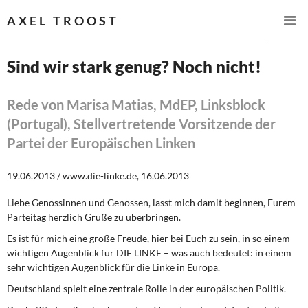
AXEL TROOST
Sind wir stark genug? Noch nicht!
Startseite
Rede von Marisa Matias, MdEP, Linksblock
(Portugal), Stellvertretende Vorsitzende der
Themen
Partei der Europäischen Linken
Leitlinien linker Wirtschafts- und Finanzpolitik
19.06.2013 / www.die-linke.de, 16.06.2013
Wirtschaftspolitik
Liebe Genossinnen und Genossen, lasst mich damit beginnen, Eurem
Parteitag herzlich Grüße zu überbringen.
Steuer- und Finanzpolitik
Es ist für mich eine große Freude, hier bei Euch zu sein, in so einem
Öffentliche Infrastruktur und Daseinsvorsorge
wichtigen Augenblick für DIE LINKE – was auch bedeutet: in einem
sehr wichtigen Augenblick für die Linke in Europa.
Eurokrise und Griechenland
Deutschland spielt eine zentrale Rolle in der europäischen Politik.