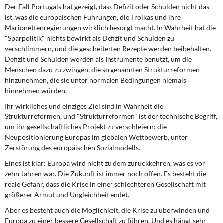
Der Fall Portugals hat gezeigt, dass Defizit oder Schulden nicht das
ist, was die europäischen Führungen, die Troikas und ihre
Marionettenregierungen wirklich besorgt macht. In Wahrheit hat die
"Sparpolitik" nichts bewirkt als Defizit und Schulden zu
verschlimmern, und die gescheiterten Rezepte werden beibehalten.
Defizit und Schulden werden als Instrumente benutzt, um die
Menschen dazu zu zwingen, die so genannten Strukturreformen
hinzunehmen, die sie unter normalen Bedingungen niemals
hinnehmen würden.
Ihr wirkliches und einziges Ziel sind in Wahrheit die
Strukturreformen, und "Strukturreformen" ist der technische Begriff,
um ihr gesellschaftliches Projekt zu verschleiern: die
Neupositionierung Europas im globalen Wettbewerb, unter
Zerstörung des europäischen Sozialmodells.
Eines ist klar: Europa wird nicht zu dem zurückkehren, was es vor
zehn Jahren war. Die Zukunft ist immer noch offen. Es besteht die
reale Gefahr, dass die Krise in einer schlechteren Gesellschaft mit
größerer Armut und Ungleichheit endet.
Aber es besteht auch die Möglichkeit, die Krise zu überwinden und
Europa zu einer bessere Gesellschaft zu führen. Und es hängt sehr