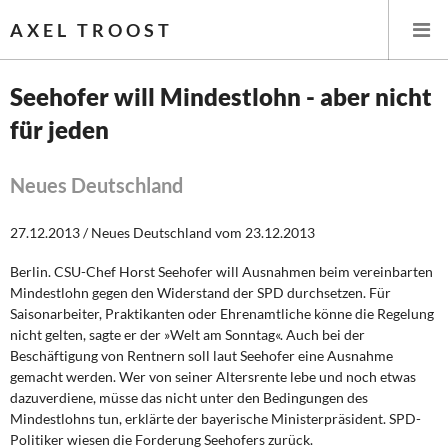
AXEL TROOST
Seehofer will Mindestlohn - aber nicht
für jeden
Startseite
Themen
Neues Deutschland
Leitlinien linker Wirtschafts- und Finanzpolitik
27.12.2013 / Neues Deutschland vom 23.12.2013
Berlin. CSU-Chef Horst Seehofer will Ausnahmen beim vereinbarten
Wirtschaftspolitik
Mindestlohn gegen den Widerstand der SPD durchsetzen. Für
Saisonarbeiter, Praktikanten oder Ehrenamtliche könne die Regelung
Steuer- und Finanzpolitik
nicht gelten, sagte er der »Welt am Sonntag«. Auch bei der
Beschäftigung von Rentnern soll laut Seehofer eine Ausnahme
Öffentliche Infrastruktur und Daseinsvorsorge
gemacht werden. Wer von seiner Altersrente lebe und noch etwas
dazuverdiene, müsse das nicht unter den Bedingungen des
Eurokrise und Griechenland
Mindestlohns tun, erklärte der bayerische Ministerpräsident. SPD-
Politiker wiesen die Forderung Seehofers zurück.