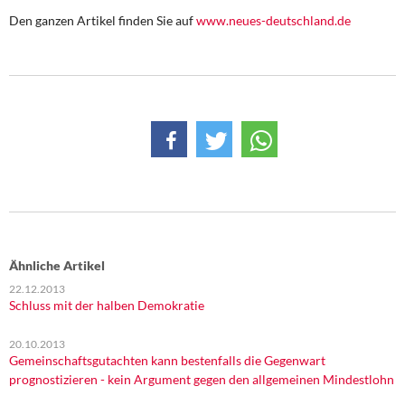
DIE LINKE
Den ganzen Artikel finden Sie auf
www.neues-deutschland.de
Weitere Themen
Memo-Gruppe
Institut Solidarische Moderne
Rosa-Luxemburg-Stiftung
Über mich
Ähnliche Artikel
Kontakt
22.12.2013
Schluss mit der halben Demokratie
20.10.2013
Gemeinschaftsgutachten kann bestenfalls die Gegenwart
prognostizieren - kein Argument gegen den allgemeinen Mindestlohn