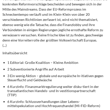
DIE LINKE
konkreten Reformvorschläge bescheiden und bewegen sich in der
Mitte des Mainstreams. Dass der EU-Reformprozess im
Weitere Themen
Schneckentempo verläuft und im Klein-Klein von über 20
verschiedenen Richtlinien zerfasert ist, wird nicht thematisiert,
ebenso wenig wie die Tatsache, dass die Finanzlobby und ihre
Memo-Gruppe
Verbündeten in einigen Regierungen jegliche ernsthafte Reform zu
verwässern versuchen. Keine frische Idee ist zu finden, geschweige
Institut Solidarische Moderne
denn eine Vorreiterrolle der größten Volkswirtschaft Europas.
(...)
Rosa-Luxemburg-Stiftung
Inhaltsübersicht
Über mich
1 Editorial: Große Koalition – Kleine Ambition
2 Subventionierte Angriffe auf Arbeit
Kontakt
3 Ein wenig Aktion – globale und europäische In-itiativen gegen
Steuerflucht und Geldwäsche
6 Kurzinfo: Finanzmarktregulierung weiter disku-tiert in der
transatlantischen Handels- und In-vestitionspartnerschaft
(TTIP)
6 Kurzinfo: Schlussverhandlungen über Lebens-
mittelspekulation und Hochfrequenzhandel (Mi-FID-Reform)