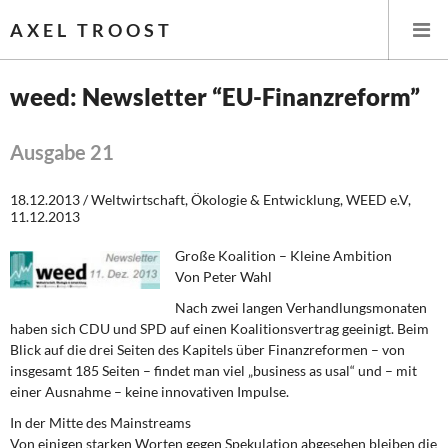
AXEL TROOST
weed: Newsletter “EU-Finanzreform”
Startseite
Ausgabe 21
Themen
18.12.2013 / Weltwirtschaft, Ökologie & Entwicklung, WEED e.V,
11.12.2013
Leitlinien linker Wirtschafts- und Finanzpolitik
Große Koalition – Kleine Ambition
Wirtschaftspolitik
Von Peter Wahl
Nach zwei langen Verhandlungsmonaten
Steuer- und Finanzpolitik
haben sich CDU und SPD auf einen Koalitionsvertrag geeinigt. Beim
Blick auf die drei Seiten des Kapitels über Finanzreformen – von
Öffentliche Infrastruktur und Daseinsvorsorge
insgesamt 185 Seiten – findet man viel „business as usal“ und – mit
einer Ausnahme – keine innovativen Impulse.
Eurokrise und Griechenland
In der Mitte des Mainstreams
Von einigen starken Worten gegen Spekulation abgesehen bleiben die