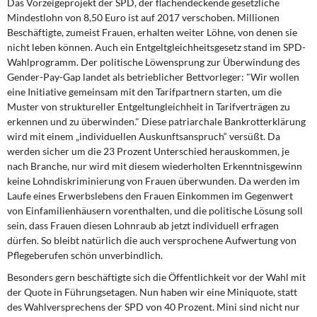
Das Vorzeigeprojekt der SPD, der flächendeckende gesetzliche
DIE LINKE
Mindestlohn von 8,50 Euro ist auf 2017 verschoben. Millionen
Beschäftigte, zumeist Frauen, erhalten weiter Löhne, von denen sie
Weitere Themen
nicht leben können. Auch ein Entgeltgleichheitsgesetz stand im SPD-
Wahlprogramm. Der politische Löwensprung zur Überwindung des
Memo-Gruppe
Gender-Pay-Gap landet als betrieblicher Bettvorleger: "Wir wollen
eine Initiative gemeinsam mit den Tarifpartnern starten, um die
Muster von struktureller Entgeltungleichheit in Tarifverträgen zu
Institut Solidarische Moderne
erkennen und zu überwinden." Diese patriarchale Bankrotterklärung
wird mit einem „individuellen Auskunftsanspruch“ versüßt. Da
Rosa-Luxemburg-Stiftung
werden sicher um die 23 Prozent Unterschied herauskommen, je
nach Branche, nur wird mit diesem wiederholten Erkenntnisgewinn
Über mich
keine Lohndiskriminierung von Frauen überwunden. Da werden im
Laufe eines Erwerbslebens den Frauen Einkommen im Gegenwert
von Einfamilienhäusern vorenthalten, und die politische Lösung soll
Kontakt
sein, dass Frauen diesen Lohnraub ab jetzt individuell erfragen
dürfen. So bleibt natürlich die auch versprochene Aufwertung von
Pflegeberufen schön unverbindlich.
Besonders gern beschäftigte sich die Öffentlichkeit vor der Wahl mit
der Quote in Führungsetagen. Nun haben wir eine Miniquote, statt
des Wahlversprechens der SPD von 40 Prozent. Mini sind nicht nur