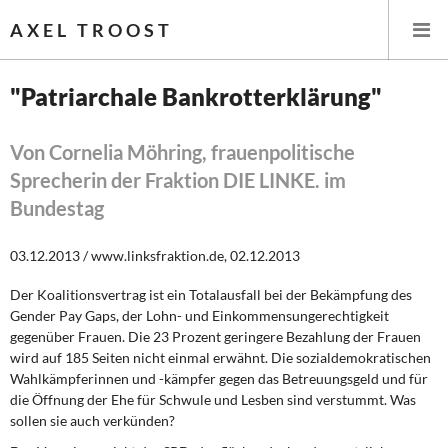
AXEL TROOST
"Patriarchale Bankrotterklärung"
Startseite
Von Cornelia Möhring, frauenpolitische
Sprecherin der Fraktion DIE LINKE. im
Themen
Bundestag
Leitlinien linker Wirtschafts- und Finanzpolitik
03.12.2013 / www.linksfraktion.de, 02.12.2013
Wirtschaftspolitik
Der Koalitionsvertrag ist ein Totalausfall bei der Bekämpfung des
Gender Pay Gaps, der Lohn- und Einkommensungerechtigkeit
Steuer- und Finanzpolitik
gegenüber Frauen. Die 23 Prozent geringere Bezahlung der Frauen
wird auf 185 Seiten nicht einmal erwähnt. Die sozialdemokratischen
Öffentliche Infrastruktur und Daseinsvorsorge
Wahlkämpferinnen und -kämpfer gegen das Betreuungsgeld und für
die Öffnung der Ehe für Schwule und Lesben sind verstummt. Was
Eurokrise und Griechenland
sollen sie auch verkünden?