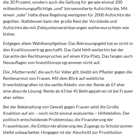
die 30 Prozent, sondern auch die Geltung für gerade einmal 200
mitbestimmungspflichtige „und“ börsennotierte Aufsichtsräte. Mit
einem „oder“ hätte diese Regelung wenigsten für 2000 Aufsichtsräte
gegolten. Stattdessen kann der große Rest der Vorstände und
Aufsichtsräte mit Zielquotenvereinbarungen weiterwurschteln wie
bisher.
Entgegen allem Wahlkampfgetöse: Das Betreuungsgeld hat es nicht in
den Koalitionsvertrag geschafft. Das Geld fehlt weiterhin bei der
Garantie des Rechtsanspruches auf einen Kita-Platz. Das fangen auch
Neuauflagen von Investitionsprogrammen nicht auf.
Die „Mütterrente“, die auch für Väter gilt, bleibt ein Pflaster gegen die
Rentenarmut von Frauen. Mit dem Blick auf weibliche
Erwerbsbiografien ist die sanfte Abkehr von der Rente ab 67 eher
eine absurde Lösung: Rente ab 63 bei 45 Beitragsjahren ist bei Frauen
eher selten.
Bei der Bekämpfung von Gewalt gegen Frauen setzt die Große
Koalition auf ein – noch nicht einmal evaluiertes – Hilfetelefon. Der
politisch entscheidende Problemstau, die Finanzierung der
Frauenhäuser, die Entbürokratisierung des Zugangs zu Schutzräumen
bleibt unbearbeitet. Hingegen ist der Abschnitt zur Prostitution