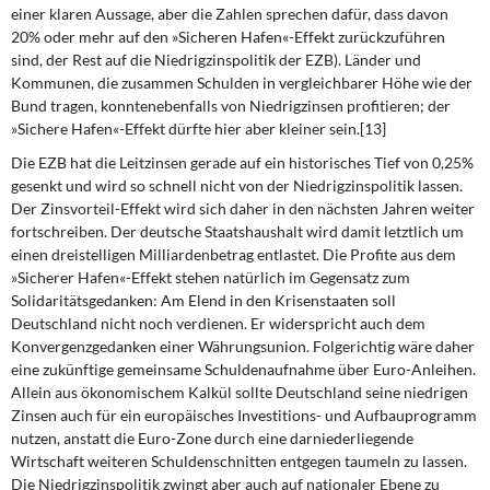
einer klaren Aussage, aber die Zahlen sprechen dafür, dass davon
20% oder mehr auf den »Sicheren Hafen«-Effekt zurückzuführen
sind, der Rest auf die Niedrigzinspolitik der EZB). Länder und
Kommunen, die zusammen Schulden in vergleichbarer Höhe wie der
Bund tragen, konntenebenfalls von Niedrigzinsen profitieren; der
»Sichere Hafen«-Effekt dürfte hier aber kleiner sein.[13]
Die EZB hat die Leitzinsen gerade auf ein historisches Tief von 0,25%
gesenkt und wird so schnell nicht von der Niedrigzinspolitik lassen.
Der Zinsvorteil-Effekt wird sich daher in den nächsten Jahren weiter
fortschreiben. Der deutsche Staatshaushalt wird damit letztlich um
einen dreistelligen Milliardenbetrag entlastet. Die Profite aus dem
»Sicherer Hafen«-Effekt stehen natürlich im Gegensatz zum
Solidaritätsgedanken: Am Elend in den Krisenstaaten soll
Deutschland nicht noch verdienen. Er widerspricht auch dem
Konvergenzgedanken einer Währungsunion. Folgerichtig wäre daher
eine zukünftige gemeinsame Schuldenaufnahme über Euro-Anleihen.
Allein aus ökonomischem Kalkül sollte Deutschland seine niedrigen
Zinsen auch für ein europäisches Investitions- und Aufbauprogramm
nutzen, anstatt die Euro-Zone durch eine darniederliegende
Wirtschaft weiteren Schuldenschnitten entgegen taumeln zu lassen.
Die Niedrigzinspolitik zwingt aber auch auf nationaler Ebene zu