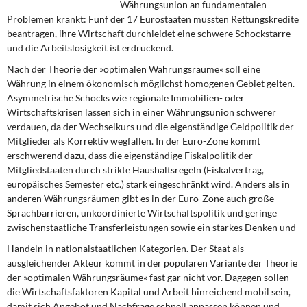
Währungsunion an fundamentalen
DIE LINKE
Problemen krankt: Fünf der 17 Eurostaaten mussten Rettungskredite
beantragen, ihre Wirtschaft durchleidet eine schwere Schockstarre
Weitere Themen
und die Arbeitslosigkeit ist erdrückend.
Nach der Theorie der »optimalen Währungsräume« soll eine
Memo-Gruppe
Währung in einem ökonomisch möglichst homogenen Gebiet gelten.
Asymmetrische Schocks wie regionale Immobilien- oder
Institut Solidarische Moderne
Wirtschaftskrisen lassen sich in einer Währungsunion schwerer
verdauen, da der Wechselkurs und die eigenständige Geldpolitik der
Rosa-Luxemburg-Stiftung
Mitglieder als Korrektiv wegfallen. In der Euro-Zone kommt
erschwerend dazu, dass die eigenständige Fiskalpolitik der
Mitgliedstaaten durch strikte Haushaltsregeln (Fiskalvertrag,
Über mich
europäisches Semester etc.) stark eingeschränkt wird. Anders als in
anderen Währungsräumen gibt es in der Euro-Zone auch große
Kontakt
Sprachbarrieren, unkoordinierte Wirtschaftspolitik und geringe
zwischenstaatliche Transferleistungen sowie ein starkes Denken und
Handeln in nationalstaatlichen Kategorien. Der Staat als
ausgleichender Akteur kommt in der populären Variante der Theorie
der »optimalen Währungsräume« fast gar nicht vor. Dagegen sollen
die Wirtschaftsfaktoren Kapital und Arbeit hinreichend mobil sein,
damit sich Angebot und Nachfrage schnell anpassen können und