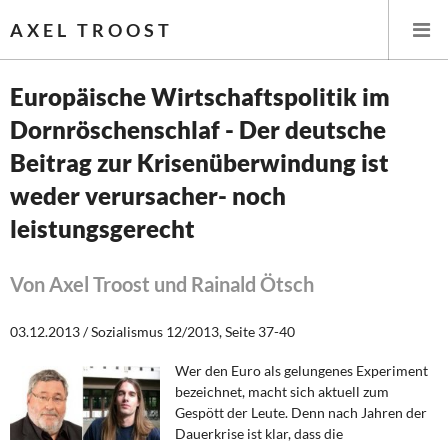
AXEL TROOST
Europäische Wirtschaftspolitik im
Dornröschenschlaf - Der deutsche
Startseite
Beitrag zur Krisenüberwindung ist
Themen
weder verursacher- noch
leistungsgerecht
Leitlinien linker Wirtschafts- und Finanzpolitik
Wirtschaftspolitik
Von Axel Troost und Rainald Ötsch
Steuer- und Finanzpolitik
03.12.2013 / Sozialismus 12/2013, Seite 37-40
Öffentliche Infrastruktur und Daseinsvorsorge
Wer den Euro als gelungenes Experiment
bezeichnet, macht sich aktuell zum
Gespött der Leute. Denn nach Jahren der
Eurokrise und Griechenland
Dauerkrise ist klar, dass die