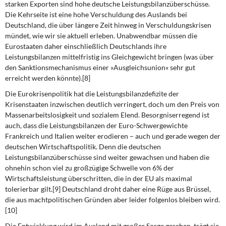
starken Exporten sind hohe deutsche Leistungsbilanzüberschüsse.
Die Kehrseite ist eine hohe Verschuldung des Auslands bei
Deutschland, die über längere Zeit hinweg in Verschuldungskrisen
mündet, wie wir sie aktuell erleben. Unabwendbar müssen die
Eurostaaten daher einschließlich Deutschlands ihre
Leistungsbilanzen mittelfristig ins Gleichgewicht bringen (was über
den Sanktionsmechanismus einer »Ausgleichsunion« sehr gut
erreicht werden könnte).[8]
Die Eurokrisenpolitik hat die Leistungsbilanzdefizite der
Krisenstaaten inzwischen deutlich verringert, doch um den Preis von
Massenarbeitslosigkeit und sozialem Elend. Besorgniserregend ist
auch, dass die Leistungsbilanzen der Euro-Schwergewichte
Frankreich und Italien weiter erodieren – auch und gerade wegen der
deutschen Wirtschaftspolitik. Denn die deutschen
Leistungsbilanzüberschüsse sind weiter gewachsen und haben die
ohnehin schon viel zu großzügige Schwelle von 6% der
Wirtschaftsleistung überschritten, die in der EU als maximal
tolerierbar gilt.[9] Deutschland droht daher eine Rüge aus Brüssel,
die aus machtpolitischen Gründen aber leider folgenlos bleiben wird.
[10]
Die Entwicklung wird im Ausland mit großer Sorge gesehen, trägt sie