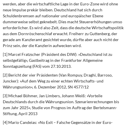
werden, aber die wirtschaftliche Lage in der Euro-Zone wird ohne
neue Impulse prekär bleiben. Deutschland hat sich durch
Schuldenbremsen auf nationaler und europäischer Ebene
dummerweise selbst geknebelt. Dies macht Steuererhöhungen umso
erforderlicher. Es wird also Zeit, dass die deutsche Wirtschaftspolitik
aus dem Dornröschenschlaf erwacht. Freiherr zu Guttenberg, der
gerade am Kanzleramt gesichtet wurde, dürfte aber auch nicht der
Prinz sein, der die Kanzlerin aufwecken wird.
[1] Marcel Fratzscher (Präsident des DIW): »Deutschland ist zu
selbstgefällig«, Gastbeitrag in der Frankfurter Allgemeine
Sonntagszeitung (FAS) vom 27.10.2013.
[2] Bericht der vier Präsidenten (Van Rompuy, Draghi, Barroso,
Juncker): »Auf dem Weg zu einer echten Wirtschafts- und
Währungsunion«, 6. Dezember 2012, SN 4577/12
[3] Michael Böhmer, Jan Limbers, Johann Weiß: »Vorteile
Deutschlands durch die Währungsunion. Szenarienrechnungen bis
zum Jahr 2025«, Studie von Prognos im Auftrag der Bertelsmann-
Stiftung, April 2013
[4] Mario Candeias: »No Exit – Falsche Gegensätze in der Euro-