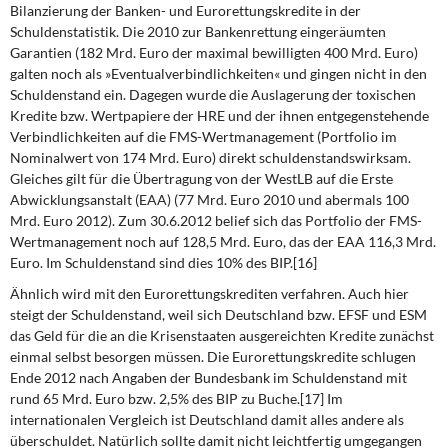
Bilanzierung der Banken- und Eurorettungskredite in der
Schuldenstatistik. Die 2010 zur Bankenrettung eingeräumten
Garantien (182 Mrd. Euro der maximal bewilligten 400 Mrd. Euro)
galten noch als »Eventualverbindlichkeiten« und gingen nicht in den
Schuldenstand ein. Dagegen wurde die Auslagerung der toxischen
Kredite bzw. Wertpapiere der HRE und der ihnen entgegenstehende
Verbindlichkeiten auf die FMS-Wertmanagement (Portfolio im
Nominalwert von 174 Mrd. Euro) direkt schuldenstandswirksam.
Gleiches gilt für die Übertragung von der WestLB auf die Erste
Abwicklungsanstalt (EAA) (77 Mrd. Euro 2010 und abermals 100
Mrd. Euro 2012). Zum 30.6.2012 belief sich das Portfolio der FMS-
Wertmanagement noch auf 128,5 Mrd. Euro, das der EAA 116,3 Mrd.
Euro. Im Schuldenstand sind dies 10% des BIP.[16]
Ähnlich wird mit den Eurorettungskrediten verfahren. Auch hier
steigt der Schuldenstand, weil sich Deutschland bzw. EFSF und ESM
das Geld für die an die Krisenstaaten ausgereichten Kredite zunächst
einmal selbst besorgen müssen. Die Eurorettungskredite schlugen
Ende 2012 nach Angaben der Bundesbank im Schuldenstand mit
rund 65 Mrd. Euro bzw. 2,5% des BIP zu Buche.[17] Im
internationalen Vergleich ist Deutschland damit alles andere als
überschuldet. Natürlich sollte damit nicht leichtfertig umgegangen