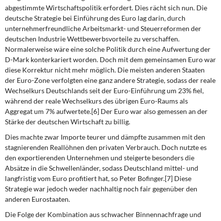
abgestimmte Wirtschaftspolitik erfordert. Dies rächt sich nun. Die
deutsche Strategie bei Einführung des Euro lag darin, durch
unternehmerfreundliche Arbeitsmarkt- und Steuerreformen der
deutschen Industrie Wettbewerbsvorteile zu verschaffen.
Normalerweise wäre eine solche Politik durch eine Aufwertung der
D-Mark konterkariert worden. Doch mit dem gemeinsamen Euro war
diese Korrektur nicht mehr möglich. Die meisten anderen Staaten
der Euro-Zone verfolgten eine ganz andere Strategie, sodass der reale
Wechselkurs Deutschlands seit der Euro-Einführung um 23% fiel,
während der reale Wechselkurs des übrigen Euro-Raums als
Aggregat um 7% aufwertete.[6] Der Euro war also gemessen an der
Stärke der deutschen Wirtschaft zu billig.
Dies machte zwar Importe teurer und dämpfte zusammen mit den
stagnierenden Reallöhnen den privaten Verbrauch. Doch nutzte es
den exportierenden Unternehmen und steigerte besonders die
Absätze in die Schwellenländer, sodass Deutschland mittel- und
langfristig vom Euro profitiert hat, so Peter Bofinger.[7] Diese
Strategie war jedoch weder nachhaltig noch fair gegenüber den
anderen Eurostaaten.
Die Folge der Kombination aus schwacher Binnennachfrage und