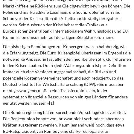
Marktkräfte eine Rückkehr zum Gleichgewicht bewirken können. Die
Folge sind marktradikale Lösungen, die hochproblematisch sind.
Schon vor der Krise sollten die Arbeitsmärkte stetig dereguliert
werden. Seit Ausbruch der Krise beharrt die »Troika« aus
Europäischer Zentralbank, Internationalem Währungsfonds und EU-
Kommission umso mehr auf derartigen »Strukturreformen«.
Die bisherigen Bemühungen zur Konvergenz waren halbherzig, wie
die Erfahrung zeigt. Die Euro-Krisengipfel überlassen im Ergebnis die
notwendige Anpassung fast allein den neoliberalen Strukturreformen
in den Krisenstaaten. Doch »jede Währungsunion ist per Definition
immer auch eine Versicherungsgemeinschaft, die Risiken und
potenzielle Kosten vergemeinschaftet und auch reduziert«, so das
Deutsche Institut für Wirtschaftsforschung (DIW). »Sie muss aber
nicht gezwungenermaßen eine Transferunion sein, in der
systematisch finanzielle Ressourcen von einigen Ländern für andere
genutzt werden müssen.«[1]
Die Bundesregierung hat entsprechende Vorschläge stets vereitelt.
Die Bankenunion konnte von ihr zwar nicht verhindert, aber nach
Kräften ausgebremst werden. Kaum jemand weiß noch, dass etwa
EU-Ratspräsident van Rompuy eine stärker europäisierte