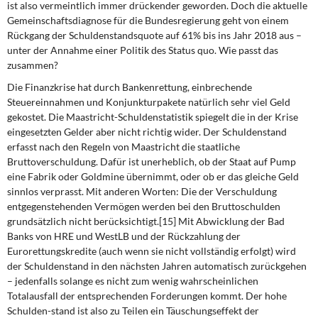
ist also vermeintlich immer drückender geworden. Doch die aktuelle
Gemeinschaftsdiagnose für die Bundesregierung geht von einem
Rückgang der Schuldenstandsquote auf 61% bis ins Jahr 2018 aus –
unter der Annahme einer Politik des Status quo. Wie passt das
zusammen?
Die Finanzkrise hat durch Bankenrettung, einbrechende
Steuereinnahmen und Konjunkturpakete natürlich sehr viel Geld
gekostet. Die Maastricht-Schuldenstatistik spiegelt die in der Krise
eingesetzten Gelder aber nicht richtig wider. Der Schuldenstand
erfasst nach den Regeln von Maastricht die staatliche
Bruttoverschuldung. Dafür ist unerheblich, ob der Staat auf Pump
eine Fabrik oder Goldmine übernimmt, oder ob er das gleiche Geld
sinnlos verprasst. Mit anderen Worten: Die der Verschuldung
entgegenstehenden Vermögen werden bei den Bruttoschulden
grundsätzlich nicht berücksichtigt.[15] Mit Abwicklung der Bad
Banks von HRE und WestLB und der Rückzahlung der
Eurorettungskredite (auch wenn sie nicht vollständig erfolgt) wird
der Schuldenstand in den nächsten Jahren automatisch zurückgehen
– jedenfalls solange es nicht zum wenig wahrscheinlichen
Totalausfall der entsprechenden Forderungen kommt. Der hohe
Schulden-stand ist also zu Teilen ein Täuschungseffekt der