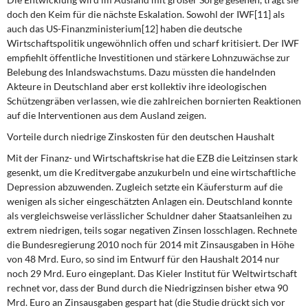
doch den Keim für die nächste Eskalation. Sowohl der IWF[11] als
auch das US-Finanzministerium[12] haben die deutsche
Wirtschaftspolitik ungewöhnlich offen und scharf kritisiert. Der IWF
empfiehlt öffentliche Investitionen und stärkere Lohnzuwächse zur
Belebung des Inlandswachstums. Dazu müssten die handelnden
Akteure in Deutschland aber erst kollektiv ihre ideologischen
Schützengräben verlassen, wie die zahlreichen bornierten Reaktionen
auf die Interventionen aus dem Ausland zeigen.
Vorteile durch niedrige Zinskosten für den deutschen Haushalt
Mit der Finanz- und Wirtschaftskrise hat die EZB die Leitzinsen stark
gesenkt, um die Kreditvergabe anzukurbeln und eine wirtschaftliche
Depression abzuwenden. Zugleich setzte ein Käufersturm auf die
wenigen als sicher eingeschätzten Anlagen ein. Deutschland konnte
als vergleichsweise verlässlicher Schuldner daher Staatsanleihen zu
extrem niedrigen, teils sogar negativen Zinsen losschlagen. Rechnete
die Bundesregierung 2010 noch für 2014 mit Zinsausgaben in Höhe
von 48 Mrd. Euro, so sind im Entwurf für den Haushalt 2014 nur
noch 29 Mrd. Euro eingeplant. Das Kieler Institut für Weltwirtschaft
rechnet vor, dass der Bund durch die Niedrigzinsen bisher etwa 90
Mrd. Euro an Zinsausgaben gespart hat (die Studie drückt sich vor