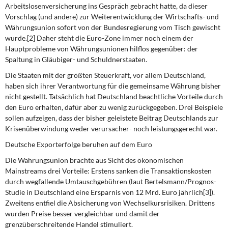
Arbeitslosenversicherung ins Gespräch gebracht hatte, da dieser
Vorschlag (und andere) zur Weiterentwicklung der Wirtschafts- und
Währungsunion sofort von der Bundesregierung vom Tisch gewischt
wurde.[2] Daher steht die Euro-Zone immer noch einem der
Hauptprobleme von Währungsunionen hilflos gegenüber: der
Spaltung in Gläubiger- und Schuldnerstaaten.
Die Staaten mit der größten Steuerkraft, vor allem Deutschland,
haben sich ihrer Verantwortung für die gemeinsame Währung bisher
nicht gestellt. Tatsächlich hat Deutschland beachtliche Vorteile durch
den Euro erhalten, dafür aber zu wenig zurückgegeben. Drei Beispiele
sollen aufzeigen, dass der bisher geleistete Beitrag Deutschlands zur
Krisenüberwindung weder verursacher- noch leistungsgerecht war.
Deutsche Exporterfolge beruhen auf dem Euro
Die Währungsunion brachte aus Sicht des ökonomischen
Mainstreams drei Vorteile: Erstens sanken die Transaktionskosten
durch wegfallende Umtauschgebühren (laut Bertelsmann/Prognos-
Studie in Deutschland eine Ersparnis von 12 Mrd. Euro jährlich[3]).
Zweitens entfiel die Absicherung von Wechselkursrisiken. Drittens
wurden Preise besser vergleichbar und damit der
grenzüberschreitende Handel stimuliert.