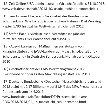
[12] Zeit Online, USA tadeln deutsche Wirtschaftspolitik, 31.10.2013,
www.zeit.de/wirtschaft/ 2013-10/ usadeutschland-exportekritik
[13] Jens Boysen-Hogrefe: »Die Zinslast des Bundes in der
Schuldenkrise: Wie lukrativ ist der ›sichere Hafen‹?«, Kiel Working
Papier 1780, Institut für Weltwirtschaft Kiel, Juli 2012
[14] Stefan Bach: »Niedrigzinsen: Vermögensabgabe der
Mittelschicht«, DIW Wochenbericht 40/2013
[15] »Auswirkungen von Maßnahmen zur Stützung von
Finanzinstituten und EWU-Ländern auf Maastricht-Defizit und -
Schuldenstand«, in Deutsche Bundesbank, Monatsbericht Oktober
2010
[16] Geschäftsbericht der FMS-Wertmanagement 2012;
Zwischenbericht der Ersten Abwicklungsanstalt 30.6.2013
[17] Deutsche Bundesbank: »Deutscher Maastricht-Schuldenstand
2012 steigt mit 2,17 Billionen ¤ auf 81,9 % des BIP«, Pressenotiz der
Bundesbank vom 16.4.2013;
www.bundesbank.de/Redaktion/DE/Pressemitteilungen/
BBK/2013/2013_04_16_maastricht_schuldenstand.html