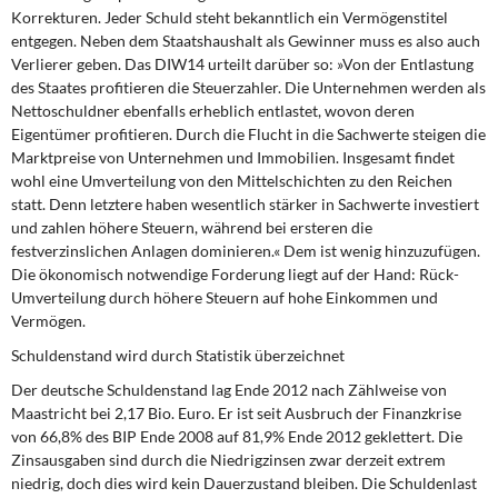
Korrekturen. Jeder Schuld steht bekanntlich ein Vermögenstitel
entgegen. Neben dem Staatshaushalt als Gewinner muss es also auch
Verlierer geben. Das DIW14 urteilt darüber so: »Von der Entlastung
des Staates profitieren die Steuerzahler. Die Unternehmen werden als
Nettoschuldner ebenfalls erheblich entlastet, wovon deren
Eigentümer profitieren. Durch die Flucht in die Sachwerte steigen die
Marktpreise von Unternehmen und Immobilien. Insgesamt findet
wohl eine Umverteilung von den Mittelschichten zu den Reichen
statt. Denn letztere haben wesentlich stärker in Sachwerte investiert
und zahlen höhere Steuern, während bei ersteren die
festverzinslichen Anlagen dominieren.« Dem ist wenig hinzuzufügen.
Die ökonomisch notwendige Forderung liegt auf der Hand: Rück-
Umverteilung durch höhere Steuern auf hohe Einkommen und
Vermögen.
Schuldenstand wird durch Statistik überzeichnet
Der deutsche Schuldenstand lag Ende 2012 nach Zählweise von
Maastricht bei 2,17 Bio. Euro. Er ist seit Ausbruch der Finanzkrise
von 66,8% des BIP Ende 2008 auf 81,9% Ende 2012 geklettert. Die
Zinsausgaben sind durch die Niedrigzinsen zwar derzeit extrem
niedrig, doch dies wird kein Dauerzustand bleiben. Die Schuldenlast