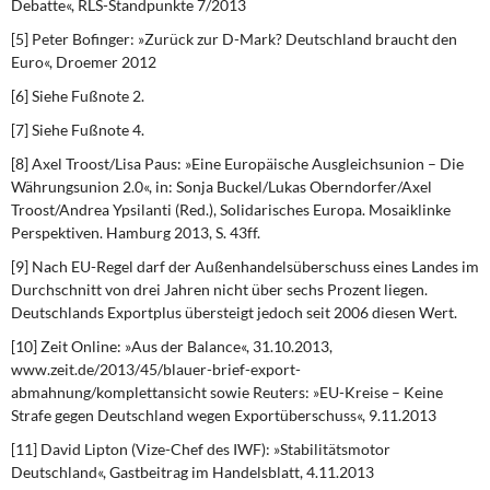
Debatte«, RLS-Standpunkte 7/2013
[5] Peter Bofinger: »Zurück zur D-Mark? Deutschland braucht den
Euro«, Droemer 2012
[6] Siehe Fußnote 2.
[7] Siehe Fußnote 4.
[8] Axel Troost/Lisa Paus: »Eine Europäische Ausgleichsunion – Die
Währungsunion 2.0«, in: Sonja Buckel/Lukas Oberndorfer/Axel
Troost/Andrea Ypsilanti (Red.), Solidarisches Europa. Mosaiklinke
Perspektiven. Hamburg 2013, S. 43ff.
[9] Nach EU-Regel darf der Außenhandelsüberschuss eines Landes im
Durchschnitt von drei Jahren nicht über sechs Prozent liegen.
Deutschlands Exportplus übersteigt jedoch seit 2006 diesen Wert.
[10] Zeit Online: »Aus der Balance«, 31.10.2013,
www.zeit.de/2013/45/blauer-brief-export-
abmahnung/komplettansicht sowie Reuters: »EU-Kreise – Keine
Strafe gegen Deutschland wegen Exportüberschuss«, 9.11.2013
[11] David Lipton (Vize-Chef des IWF): »Stabilitätsmotor
Deutschland«, Gastbeitrag im Handelsblatt, 4.11.2013