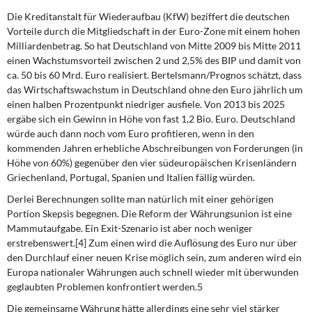
Die Kreditanstalt für Wiederaufbau (KfW) beziffert die deutschen
Vorteile durch die Mitgliedschaft in der Euro-Zone mit einem hohen
Milliardenbetrag. So hat Deutschland von Mitte 2009 bis Mitte 2011
einen Wachstumsvorteil zwischen 2 und 2,5% des BIP und damit von
ca. 50 bis 60 Mrd. Euro realisiert. Bertelsmann/Prognos schätzt, dass
das Wirtschaftswachstum in Deutschland ohne den Euro jährlich um
einen halben Prozentpunkt niedriger ausfiele. Von 2013 bis 2025
ergäbe sich ein Gewinn in Höhe von fast 1,2 Bio. Euro. Deutschland
würde auch dann noch vom Euro profitieren, wenn in den
kommenden Jahren erhebliche Abschreibungen von Forderungen (in
Höhe von 60%) gegenüber den vier südeuropäischen Krisenländern
Griechenland, Portugal, Spanien und Italien fällig würden.
Derlei Berechnungen sollte man natürlich mit einer gehörigen
Portion Skepsis begegnen. Die Reform der Währungsunion ist eine
Mammutaufgabe. Ein Exit-Szenario ist aber noch weniger
erstrebenswert.[4] Zum einen wird die Auflösung des Euro nur über
den Durchlauf einer neuen Krise möglich sein, zum anderen wird ein
Europa nationaler Währungen auch schnell wieder mit überwunden
geglaubten Problemen konfrontiert werden.5
Die gemeinsame Währung hätte allerdings eine sehr viel stärker