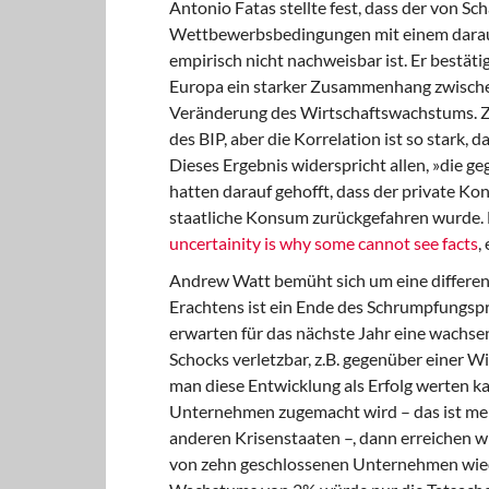
Antonio Fatas stellte fest
, dass der von S
Wettbewerbsbedingungen mit einem darau
empirisch nicht nachweisbar ist. Er bestät
Europa ein starker Zusammenhang zwische
Veränderung des Wirtschaftswachstums. Zw
des BIP, aber die Korrelation ist so stark, 
Dieses Ergebnis widerspricht allen, »die ge
hatten darauf gehofft, dass der private Ko
staatliche Konsum zurückgefahren wurde. D
uncertainity is why some cannot see facts
,
Andrew Watt bemüht sich um eine differen
Erachtens ist ein Ende des Schrumpfungspro
erwarten für das nächste Jahr eine wachse
Schocks verletzbar, z.B. gegenüber einer 
man diese Entwicklung als Erfolg werten ka
Unternehmen zugemacht wird – das ist meh
anderen Krisenstaaten –, dann erreichen w
von zehn geschlossenen Unternehmen wied