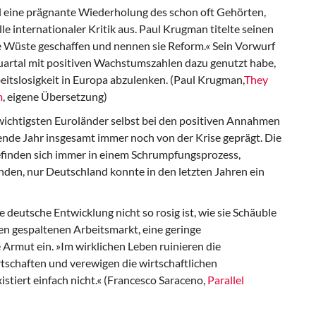
l
eine prägnante Wiederholung des schon oft Gehörten,
 internationaler Kritik aus. Paul Krugman titelte seinen
e Wüste geschaffen und nennen sie Reform.« Sein Vorwurf
 Quartal mit positiven Wachstumszahlen dazu genutzt habe,
itslosigkeit in Europa abzulenken. (Paul Krugman,
They
m
, eigene Übersetzung)
 wichtigsten Euroländer selbst bei den positiven Annahmen
nde Jahr insgesamt immer noch von der Krise geprägt. Die
efinden sich immer in einem Schrumpfungsprozess,
nden, nur Deutschland konnte in den letzten Jahren ein
e deutsche Entwicklung nicht so rosig ist, wie sie Schäuble
nen gespaltenen Arbeitsmarkt, eine geringe
rmut ein. »Im wirklichen Leben ruinieren die
schaften und verewigen die wirtschaftlichen
tiert einfach nicht.« (Francesco Saraceno,
Parallel