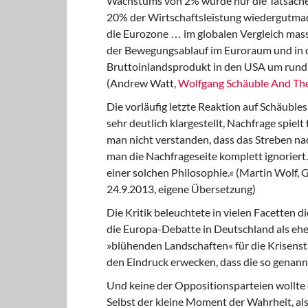
Wachstums von 2% würde nur die Tatsache v
20% der Wirtschaftsleistung wiedergutmac
die Eurozone … im globalen Vergleich mass
der Bewegungsablauf im Euroraum und in d
Bruttoinlandsprodukt in den USA um rund 6
(Andrew Watt,
Wolfgang Schäuble And Th
Die vorläufig letzte Reaktion auf Schäubles
sehr deutlich klargestellt, Nachfrage spiel
man nicht verstanden, dass das Streben n
man die Nachfrageseite komplett ignoriert.
einer solchen Philosophie.« (Martin Wolf, G
24.9.2013, eigene Übersetzung)
Die Kritik beleuchtete in vielen Facetten
di
die Europa-Debatte in Deutschland als eher
»blühenden Landschaften« für die Krisenst
den Eindruck erwecken, dass die so genannt
Und keine der Oppositionsparteien wollte
Selbst der kleine Moment der Wahrheit, al