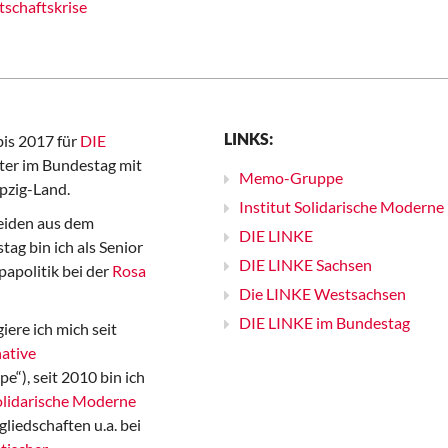
tschaftskrise
LINKS:
bis 2017 für
DIE
er im Bundestag mit
Memo-Gruppe
pzig-Land.
Institut Solidarische Moderne
iden aus dem
DIE LINKE
ag bin ich als Senior
DIE LINKE Sachsen
papolitik bei der
Rosa
Die LINKE Westsachsen
DIE LINKE im Bundestag
iere ich mich seit
ative
“), seit 2010 bin ich
Solidarische Moderne
gliedschaften u.a. bei