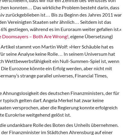
erschleiern, dass wir nur ein Zehntel des Verlustes von
hen konnten… Das wirkliche Problem besteht darin, dass
iv zurückgeblieben ist… Bis zu Beginn des Jahres 2011 war
en Vereinigten Staaten sehr ähnlich… Seitdem ist das
% gestiegen, während es im Euroraum weiter gefallen ist.«
e Doomsayers – Both Are Wrong!
, eigene Übersetzung)
Artikel stammt von Martin Wolf: »Herr Schäuble hat es
t für seine Analyse keine Rolle… In seinem Universum hat
ach Wettbewerbsfähigkeit ein Null-Summen-Spiel ist, wenn
 Die Eurozone könnte ein Erfolg werden, aber nicht mit
ermany’s strange parallel universes, Financial Times,
e Ahnungslosigkeit des deutschen Finanzministers, der für
 typisch gelten darf. Angela Merkel hat zwar keine
aaten versprochen, aber die Regierung konnte erfolgreich
e Eurokrise weitgehend gelöst ist.
die undankbare Rolle des Boten des Unheils übernehmen.
s der Finanzminister im Städtchen Ahrensburg auf einer