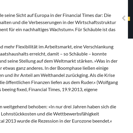
Solidarisches EUropa -
Mosaiklinke Perspektiven
 seine Sicht auf Europa in der Financial Times dar: Die
lten und die Verbesserungen in der Wirtschaftsstruktur
ment für ein nachhaltiges Wachstum«. Für Schäuble ist das
nd
mehr Flexibilität im Arbeitsmarkt, eine Verschlankung
aatshaushalts erreicht, damit – so Schäuble – konnte
nd seine Stellung auf dem Weltmarkt stärken. »Was in der
r etwas ganz anderes. In der Boomphase ließen einige
en und ihr Anteil am Welthandel zurückging. Als die Krise
ie öffentlichen Finanzen liefen aus dem Ruder.« (Wolfgang
beeing fixed, Financial Times, 19.9.2013, eigene
 weitgehend behoben: »In nur drei Jahren haben sich die
die Lohnstückkosten und die Wettbewerbsfähigkeit
al 2013 wurde die Rezession in der Eurozone beendet.«