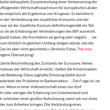
chäuble behauptete Zusammenhang einer Verbesserung der
ffolgenden Wirtschaftswachstum für europäische Länder
igte empirisch die Ergebnisse von Krugman: Es bestehe in
n der Veränderung des staatlichen Konsums und der
ar sei der staatliche Konsum definitionsgemäß ein Teil
dass sie als Erklärung der Veränderungen des BIP ausreicht.
glaubt haben, die Korrelation sei gering oder negativ … sie
nsum letztlich im gleichen Umfang steigen würde, wie der
as ist aber nicht geschehen,« (Antonio Fatas,
The only
 eigene Übersetzung)
zierte
Beschreibung des Zustands der Eurozone. Seines
zesses der Wirtschaft erreicht. »Selbst die Krisenstaaten
nde Belebung. Diese zaghafte Erholung bleibt durch
Wiederkehr der Probleme im Bankensektor… Die Frage ist, ob
nn. Wenn in einer Volkswirtschaft eines von fünf
r oder weniger die Erfahrung von Griechenland und
ir scheinbar einen großen Aufschwung, wenn wir nur eines
er zum Arbeiten bringen. Die Verkündung eines