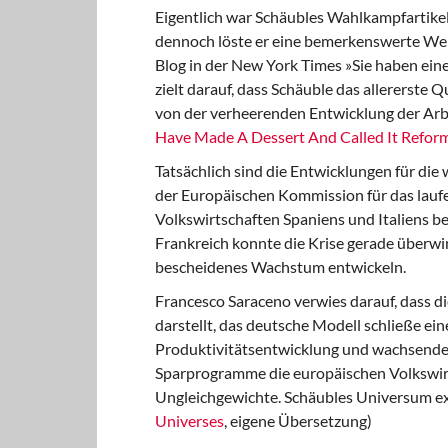
Eigentlich war Schäubles Wahlkampfartike
dennoch löste er eine bemerkenswerte Welle
Blog in der New York Times »Sie haben ein
zielt darauf, dass Schäuble das allererste
von der verheerenden Entwicklung der Arbe
Have Made A Dessert And Called It Refor
Tatsächlich sind die Entwicklungen
für die
der Europäischen Kommission für das laufe
Volkswirtschaften Spaniens und Italiens b
Frankreich konnte die Krise gerade überwi
bescheidenes Wachstum entwickeln.
Francesco Saraceno verwies darauf,
dass di
darstellt, das deutsche Modell schließe ei
Produktivitätsentwicklung und wachsende A
Sparprogramme die europäischen Volkswirt
Ungleichgewichte. Schäubles Universum exis
Universes
, eigene Übersetzung)