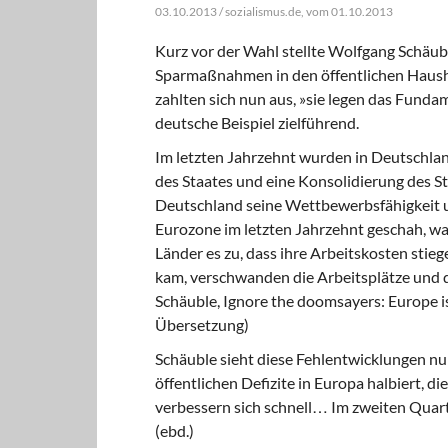
03.10.2013 / sozialismus.de, vom 01.10.2013
Kurz vor der Wahl stellte Wolfgang Schäuble
Sparmaßnahmen in den öffentlichen Hausha
zahlten sich nun aus, »sie legen das Funda
deutsche Beispiel zielführend.
Im letzten Jahrzehnt wurden in Deutschla
des Staates und eine Konsolidierung des St
Deutschland seine Wettbewerbsfähigkeit u
Eurozone im letzten Jahrzehnt geschah, wa
Länder es zu, dass ihre Arbeitskosten stieg
kam, verschwanden die Arbeitsplätze und d
Schäuble, Ignore the doomsayers: Europe is 
Übersetzung)
Schäuble sieht diese Fehlentwicklungen
nun
öffentlichen Defizite in Europa halbiert, 
verbessern sich schnell… Im zweiten Quart
(ebd.)