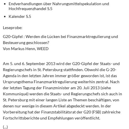
DIE LINKE
Endverhandlungen über Nahrungsmittelspekulation und
Hochfrequenzhandel S.5
Weitere Themen
Kalender S.5
Leseprobe:
Memo-Gruppe
G20-Gipfel : Werden die Lücken bei Finanzmarktregulierung und
Besteuerung geschlossen?
Institut Solidarische Moderne
Von Markus Henn, WEED
Rosa-Luxemburg-Stiftung
Am 5. und 6. September 2013 wird der G20-Gipfel der Staats- und
Regierungschefs in St. Petersburg stattfinden. Obwohl die G-20-
Über mich
Agenda in den letzten Jahren immer größer geworden ist, ist das
Ursprungsthema Finanzmarktregulierung weiterhin zentral. Nach
Kontakt
der letzten Tagung der Finanzminister am 20. Juli 2013 (siehe
Kommuniqué) werden die Staats- und Regierungschefs sich auch in
St. Petersburg mit einer langen Liste an Themen beschäftigen, von
denen nur wenige in diesem Artikel abgedeckt werden. In der
Vorbereitung hat der Finanzstabilitätsrat der G20 (FSB) zahlreiche
Fortschrittsberichte und Empfehlungen veröffentlicht.
(...)