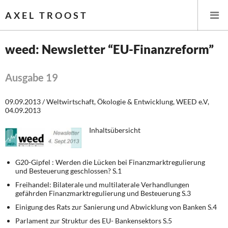
AXEL TROOST
weed: Newsletter “EU-Finanzreform”
Startseite
Ausgabe 19
Themen
09.09.2013 / Weltwirtschaft, Ökologie & Entwicklung, WEED e.V,
04.09.2013
Leitlinien linker Wirtschafts- und Finanzpolitik
Inhaltsübersicht
Wirtschaftspolitik
G20-Gipfel : Werden die Lücken bei Finanzmarktregulierung
Steuer- und Finanzpolitik
und Besteuerung geschlossen? S.1
Freihandel: Bilaterale und multilaterale Verhandlungen
Öffentliche Infrastruktur und Daseinsvorsorge
gefährden Finanzmarktregulierung und Besteuerung S.3
Einigung des Rats zur Sanierung und Abwicklung von Banken S.4
Eurokrise und Griechenland
Parlament zur Struktur des EU- Bankensektors S.5