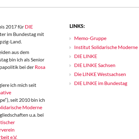
LINKS:
bis 2017 für
DIE
er im Bundestag mit
Memo-Gruppe
pzig-Land.
Institut Solidarische Moderne
iden aus dem
DIE LINKE
ag bin ich als Senior
DIE LINKE Sachsen
papolitik bei der
Rosa
Die LINKE Westsachsen
DIE LINKE im Bundestag
iere ich mich seit
ative
“), seit 2010 bin ich
Solidarische Moderne
gliedschaften u.a. bei
tischer
rverein
beit e.V.