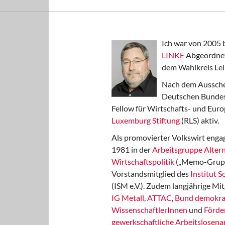
Ich war von 2005 
LINKE
Abgeordnet
dem Wahlkreis Lei
Nach dem Aussche
Deutschen Bundest
Fellow für Wirtschafts- und Euro
Luxemburg Stiftung
(RLS) aktiv.
Als promovierter Volkswirt engag
1981 in der
Arbeitsgruppe Altern
Wirtschaftspolitik
(„Memo-Gruppe
Vorstandsmitglied des
Institut 
(ISM e.V.). Zudem langjährige Mit
IG Metall
,
ATTAC
,
Bund demokra
WissenschaftlerInnen
und
Förde
gewerkschaftliche Arbeitslosenar