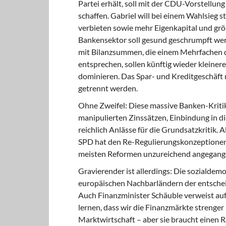
Partei erhält, soll mit der CDU-Vorstell
schaffen. Gabriel will bei einem Wahlsieg
verbieten so­wie mehr Eigenkapital und grö
Bankensektor soll gesund geschrumpft werd
mit Bilanzsummen, die einem Mehrfachen de
entsprechen, sollen künftig wieder kleine
dominieren. Das Spar- und Kreditgeschäft 
getrennt werden.
Ohne Zweifel: Diese massive Banken-Kritik
manipulierten Zinssätzen, Einbindung in die
reichlich Anlässe für die Grundsatzkritik. A
SPD hat den Re-Regulierungskonzeptionen 
meisten Reformen unzureichend an­gegang
Gravierender ist allerdings: Die sozialdemo
europäischen Nachbarländern der entscheid
Auch Finanzminister Schäuble verweist auf 
lernen, dass wir die Finanzmärkte strenger 
Marktwirtschaft – aber sie braucht einen R