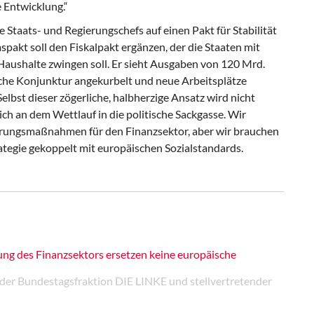
e Entwicklung.“
 Staats- und Regierungschefs auf einen Pakt für Stabilität
kt soll den Fiskalpakt ergänzen, der die Staaten mit
Haushalte zwingen soll. Er sieht Ausgaben von 120 Mrd.
ische Konjunktur angekurbelt und neue Arbeitsplätze
elbst dieser zögerliche, halbherzige Ansatz wird nicht
sich an dem Wettlauf in die politische Sackgasse. Wir
erungsmaßnahmen für den Finanzsektor, aber wir brauchen
tegie gekoppelt mit europäischen Sozialstandards.
ung des Finanzsektors ersetzen keine europäische
r der Bundestagsfraktion DIE LINKE und stellvertretender