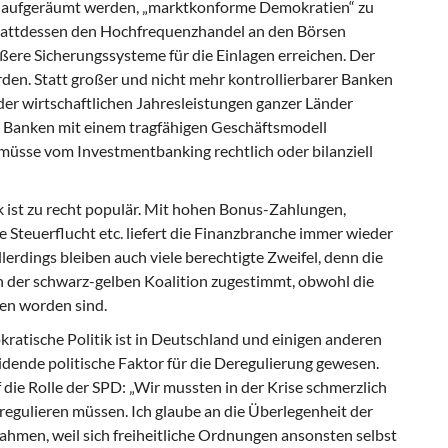
ung aufgeräumt werden, „marktkonforme Demokratien“ zu
 stattdessen den Hochfrequenzhandel an den Börsen
ßere Sicherungssysteme für die Einlagen erreichen. Der
en. Statt großer und nicht mehr kontrollier­barer Banken
r wirtschaftlichen Jahres­leistungen ganzer Länder
re Banken mit einem tragfähigen Geschäftsmodell
müsse vom In­vestmentbanking rechtlich oder bilanziell
 ist zu recht populär. Mit hohen Bonus-Zahlungen,
 Steuerflucht etc. liefert die Fi­nanzbranche immer wieder
llerdings bleiben auch viele berechtigte Zweifel, denn die
der schwarz-gelben Koalition zugestimmt, obwohl die
en worden sind.
kratische Politik ist in Deutschland und eini­gen anderen
ende politische Faktor für die Deregulierung gewesen.
die Rolle der SPD: „Wir mussten in der Krise schmerzlich
regu­lieren müssen. Ich glaube an die Überlegenheit der
ahmen, weil sich freiheitliche Ordnungen ansonsten selbst