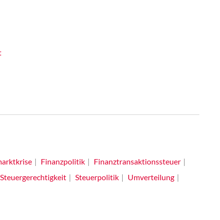
t
arktkrise
Finanzpolitik
Finanztransaktionssteuer
Steuergerechtigkeit
Steuerpolitik
Umverteilung