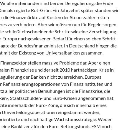
Wir alle miteinander sind bei der Deregulierung, die Ende
Damals regierte Rot-Grün. Ein Jahrzehnt später standen wir
wir die Finanzmärkte auf Kosten der Steuerzahler retten
es zu verhindern. Aber wir müssen nun für Regeln sorgen,
le schließt einschneidende Schritte wie eine Zerschlagung
n Europa nachgewiesenen Bedarf für einen solchen Schritt
 sagte der Bundesfinanzminister. In Deutschland hin­gen die
ht mit der Existenz von Universal­banken zusammen.
 Finanzsektor stellen massive Probleme dar. Aber einen
en Finanzkrise und der seit 2010 hartnäckigen Krise in
 Regulierung der Banken nicht zu erreichen. Europas
r Refi­nanzierungsoperationen von Finanzinstituten und
rotz aller politischen Bemühungen ist die Finanzkrise, die
anken-, Staatsschulden- und Euro-Krisen angenommen hat,
ite innerhalb der Euro-Zone, die sich innerhalb eines
h Umverteilungsoperationen einge­dämmt werden,
sorientierte und nachhaltige Wachstumsstrategie. Weder
 eine Bankli­zenz für den Euro-Rettungsfonds ESM noch