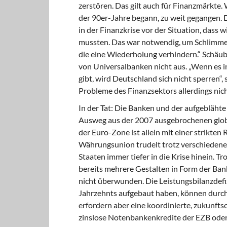
zerstören. Das gilt auch für Finanzmärkte. 
der 90er-Jahre begann, zu weit gegangen. 
in der Finanzkrise vor der Situation, dass 
mussten. Das war notwendig, um Schlimmer
die eine Wiederholung verhindern.“ Schäub
von Universalbanken nicht aus. „Wenn es i
gibt, wird Deutschland sich nicht sperren“,
Probleme des Finanzsektors allerdings nic
In der Tat: Die Banken und der aufgeblähte
Ausweg aus der 2007 ausgebrochenen global
der Euro-Zone ist allein mit einer strikten
Währungsunion trudelt trotz verschiedene
Staaten immer tiefer in die Krise hin­ein. T
bereits mehrere Gestal­ten in Form der B
nicht überwunden. Die Leistungsbilanzdefiz
Jahrzehnts aufgebaut haben, können durc
erfordern aber eine koordinierte, zukunft
zinslose Notenbankenkredite der EZB oder