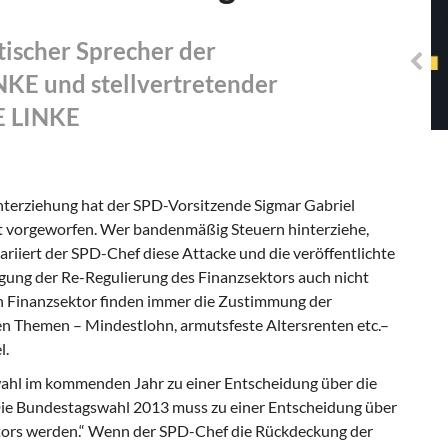
Solidarisches EUropa -
Mosaiklinke Perspektiven
tischer Sprecher der
NKE und stellvertretender
IE LINKE
nterziehung hat der SPD-Vorsitzende Sigmar Gabriel
ät vorgeworfen. Wer bandenmäßig Steuern hinterziehe,
riiert der SPD-Chef diese Attacke und die veröffentlichte
ung der Re-Regulierung des Finanzsektors auch nicht
en Finanzsektor finden immer die Zustimmung der
hen Themen – Mindestlohn, armutsfeste Altersrenten etc.–
l.
ahl im kommenden Jahr zu einer Entschei­dung über die
Die Bundestagswahl 2013 muss zu einer Entscheidung über
ors wer­den.“ Wenn der SPD-Chef die Rückdeckung der