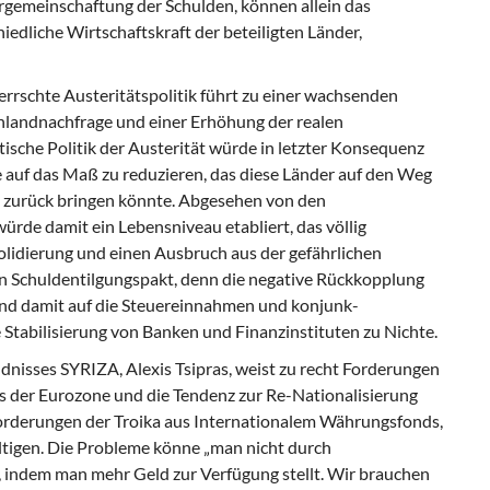
ergemeinschaftung der Schulden, können allein das
edliche Wirtschaftskraft der beteiligten Länder,
rrschte Austeritätspolitik führt zu einer wachsenden
nlandnachfrage und einer Er­höhung der realen
ische Politik der Austeri­tät würde in letzter Konsequenz
 auf das Maß zu reduzieren, das diese Länder auf den Weg
 zurück bringen könnte. Abgesehen von den
rde damit ein Lebensniveau etabliert, das völlig
olidierung und einen Ausbruch aus der gefährlichen
nen Schuldentilgungspakt, denn die negative Rückkopplung
d damit auf die Steuereinnahmen und konjunk­
 Stabilisierung von Banken und Finanzinstitu­ten zu Nichte.
dnisses SYRIZA, Alexis Tsipras, weist zu recht Forderungen
 der Eurozone und die Tendenz zur Re-Nationalisierung
Forderungen der Troika aus Internationalem Währungsfonds,
ältigen. Die Probleme könne „man nicht durch
r, indem man mehr Geld zur Verfügung stellt. Wir brauchen