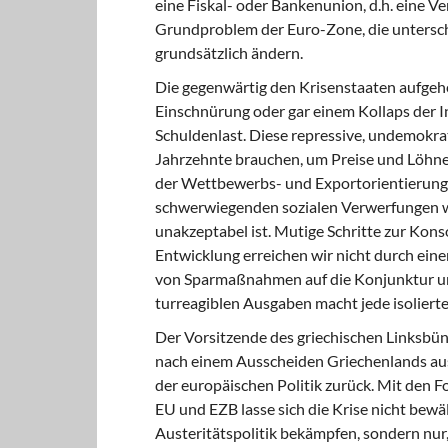
eine Fiskal- oder Bankenunion, d.h. eine V
Grundproblem der Euro-Zone, die unterschi
grundsätzlich ändern.
Die gegenwärtig den Krisenstaaten aufgehe
Einschnürung oder gar einem Kollaps der I
Schuldenlast. Diese repressive, undemokrat
Jahrzehnte brauchen, um Preise und Löhne
der Wettbewerbs- und Exportorien­tierung
schwerwiegenden sozialen Verwer­fungen wü
unakzeptabel ist. Mutige Schritte zur Kons
Entwicklung errei­chen wir nicht durch ei
von Sparmaßnahmen auf die Konjunktur un
turreagiblen Ausgaben macht jede isolierte
Der Vorsitzende des griechischen Linksbün
nach einem Ausscheiden Griechenlands aus
der europäischen Politik zurück. Mit den 
EU und EZB lasse sich die Krise nicht bew
Austeritätspolitik bekämpfen, son­dern nu