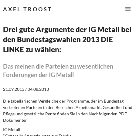
AXEL TROOST
Drei gute Argumente der IG Metall bei
den Bundestagswahlen 2013 DIE
Startseite
LINKE zu wählen:
Themen
Das meinen die Parteien zu wesentlichen
Leitlinien linker Wirtschafts- und Finanzpolitik
Forderungen der IG Metall
Wirtschaftspolitik
21.09.2013 / 04.08.2013
Steuer- und Finanzpolitik
Die tabellarischen Vergleiche der Programme, der im Bundestag
vertretenen Parteien in den Bereichen Arbeitsmarkt, Gesundheit und
Öffentliche Infrastruktur und Daseinsvorsorge
Pflege und gesetzliche Rente finden Sie in den Nachfolgenden PDF-
Dokumenten
Eurokrise und Griechenland
IG Metall:
"Generelle Anmerkungen zur Tabelle