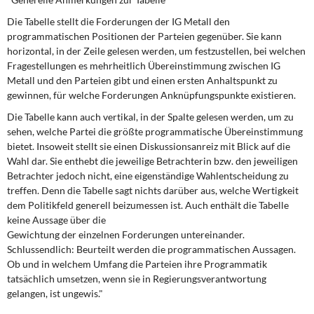
DIE LINKE
Die Tabelle stellt die Forderungen der IG Metall den
programmatischen Positionen der Parteien gegenüber. Sie kann
Weitere Themen
horizontal, in der Zeile gelesen werden, um festzustellen, bei welchen
Fragestellungen es mehrheitlich Übereinstimmung zwischen IG
Memo-Gruppe
Metall und den Parteien gibt und einen ersten Anhaltspunkt zu
gewinnen, für welche Forderungen Anknüpfungspunkte existieren.
Institut Solidarische Moderne
Die Tabelle kann auch vertikal, in der Spalte gelesen werden, um zu
sehen, welche Partei die größte programmatische Übereinstimmung
Rosa-Luxemburg-Stiftung
bietet. Insoweit stellt sie einen Diskussionsanreiz mit Blick auf die
Wahl dar. Sie enthebt die jeweilige Betrachterin bzw. den jeweiligen
Über mich
Betrachter jedoch nicht, eine eigenständige Wahlentscheidung zu
treffen. Denn die Tabelle sagt nichts darüber aus, welche Wertigkeit
dem Politikfeld generell beizumessen ist. Auch enthält die Tabelle
Kontakt
keine Aussage über die
Gewichtung der einzelnen Forderungen untereinander.
Schlussendlich: Beurteilt werden die programmatischen Aussagen.
Ob und in welchem Umfang die Parteien ihre Programmatik
tatsächlich umsetzen, wenn sie in Regierungsverantwortung
gelangen, ist ungewis."