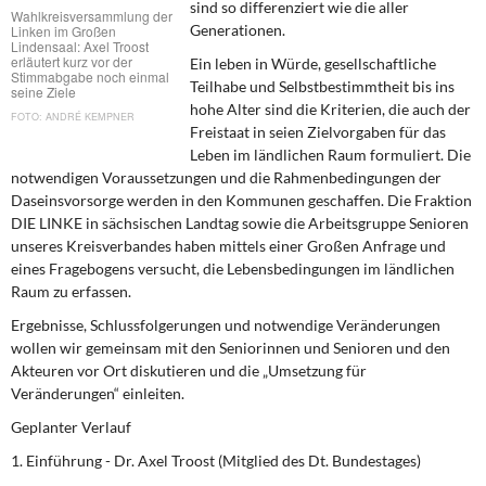
sind so differenziert wie die aller
DIE LINKE
Wahlkreisversammlung der
Generationen.
Linken im Großen
Lindensaal: Axel Troost
Weitere Themen
erläutert kurz vor der
Ein leben in Würde, gesellschaftliche
Stimmabgabe noch einmal
Teilhabe und Selbstbestimmtheit bis ins
seine Ziele
hohe Alter sind die Kriterien, die auch der
Memo-Gruppe
ANDRÉ KEMPNER
Freistaat in seien Zielvorgaben für das
Leben im ländlichen Raum formuliert. Die
Institut Solidarische Moderne
notwendigen Voraussetzungen und die Rahmenbedingungen der
Daseinsvorsorge werden in den Kommunen geschaffen. Die Fraktion
Rosa-Luxemburg-Stiftung
DIE LINKE in sächsischen Landtag sowie die Arbeitsgruppe Senioren
unseres Kreisverbandes haben mittels einer Großen Anfrage und
eines Fragebogens versucht, die Lebensbedingungen im ländlichen
Über mich
Raum zu erfassen.
Ergebnisse, Schlussfolgerungen und notwendige Veränderungen
Kontakt
wollen wir gemeinsam mit den Seniorinnen und Senioren und den
Akteuren vor Ort diskutieren und die „Umsetzung für
Veränderungen“ einleiten.
Geplanter Verlauf
1. Einführung - Dr. Axel Troost (Mitglied des Dt. Bundestages)