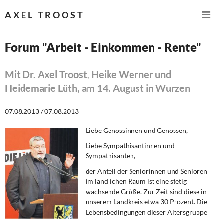
AXEL TROOST
Forum "Arbeit - Einkommen - Rente"
Startseite
Mit Dr. Axel Troost, Heike Werner und
Heidemarie Lüth, am 14. August in Wurzen
Themen
07.08.2013 / 07.08.2013
Leitlinien linker Wirtschafts- und Finanzpolitik
Liebe Genossinnen und Genossen,
Wirtschaftspolitik
Liebe Sympathisantinnen und
Sympathisanten,
Steuer- und Finanzpolitik
der Anteil der Seniorinnen und Senioren
Öffentliche Infrastruktur und Daseinsvorsorge
im ländlichen Raum ist eine stetig
wachsende Größe. Zur Zeit sind diese in
unserem Landkreis etwa 30 Prozent. Die
Eurokrise und Griechenland
Lebensbedingungen dieser Altersgruppe