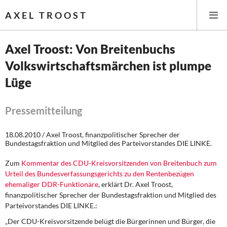
AXEL TROOST
Axel Troost: Von Breitenbuchs
Volkswirtschaftsmärchen ist plumpe
Startseite
Lüge
Themen
Pressemitteilung
Leitlinien linker Wirtschafts- und Finanzpolitik
18.08.2010 / Axel Troost, finanzpolitischer Sprecher der
Wirtschaftspolitik
Bundestagsfraktion und Mitglied des Parteivorstandes DIE LINKE.
Zum
Kommentar des CDU-Kreisvorsitzenden von Breitenbuch zum
Steuer- und Finanzpolitik
Urteil des Bundesverfassungsgerichts zu den Rentenbezügen
ehemaliger DDR-Funktionäre
, erklärt Dr. Axel Troost,
Öffentliche Infrastruktur und Daseinsvorsorge
finanzpolitischer Sprecher der Bundestagsfraktion und Mitglied des
Parteivorstandes DIE LINKE.:
Eurokrise und Griechenland
„Der CDU-Kreisvorsitzende belügt die Bürgerinnen und Bürger, die