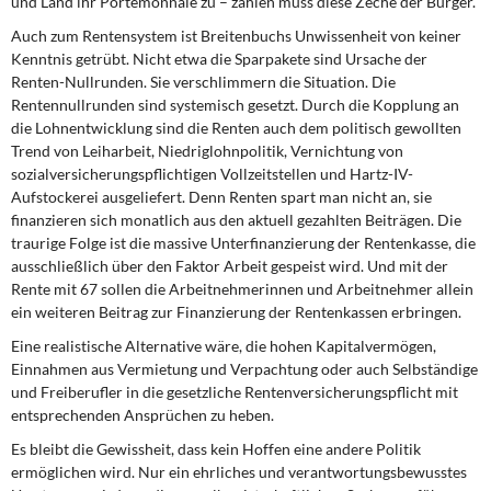
und Land ihr Portemonnaie zu – zahlen muss diese Zeche der Bürger.
Auch zum Rentensystem ist Breitenbuchs Unwissenheit von keiner
Kenntnis getrübt. Nicht etwa die Sparpakete sind Ursache der
Renten-Nullrunden. Sie verschlimmern die Situation. Die
Rentennullrunden sind systemisch gesetzt. Durch die Kopplung an
die Lohnentwicklung sind die Renten auch dem politisch gewollten
Trend von Leiharbeit, Niedriglohnpolitik, Vernichtung von
sozialversicherungspflichtigen Vollzeitstellen und Hartz-IV-
Aufstockerei ausgeliefert. Denn Renten spart man nicht an, sie
finanzieren sich monatlich aus den aktuell gezahlten Beiträgen. Die
traurige Folge ist die massive Unterfinanzierung der Rentenkasse, die
ausschließlich über den Faktor Arbeit gespeist wird. Und mit der
Rente mit 67 sollen die Arbeitnehmerinnen und Arbeitnehmer allein
ein weiteren Beitrag zur Finanzierung der Rentenkassen erbringen.
Eine realistische Alternative wäre, die hohen Kapitalvermögen,
Einnahmen aus Vermietung und Verpachtung oder auch Selbständige
und Freiberufler in die gesetzliche Rentenversicherungspflicht mit
entsprechenden Ansprüchen zu heben.
Es bleibt die Gewissheit, dass kein Hoffen eine andere Politik
ermöglichen wird. Nur ein ehrliches und verantwortungsbewusstes