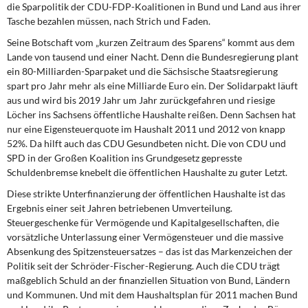
die Sparpolitik der CDU-FDP-Koalitionen in Bund und Land aus ihrer
DIE LINKE
Tasche bezahlen müssen, nach Strich und Faden.
Weitere Themen
Seine Botschaft vom „kurzen Zeitraum des Sparens“ kommt aus dem
Lande von tausend und einer Nacht. Denn die Bundesregierung plant
Memo-Gruppe
ein 80-Milliarden-Sparpaket und die Sächsische Staatsregierung
spart pro Jahr mehr als eine Milliarde Euro ein. Der Solidarpakt läuft
aus und wird bis 2019 Jahr um Jahr zurückgefahren und riesige
Institut Solidarische Moderne
Löcher ins Sachsens öffentliche Haushalte reißen. Denn Sachsen hat
nur eine Eigensteuerquote im Haushalt 2011 und 2012 von knapp
Rosa-Luxemburg-Stiftung
52%. Da hilft auch das CDU Gesundbeten nicht. Die von CDU und
SPD in der Großen Koalition ins Grundgesetz gepresste
Über mich
Schuldenbremse knebelt die öffentlichen Haushalte zu guter Letzt.
Diese strikte Unterfinanzierung der öffentlichen Haushalte ist das
Kontakt
Ergebnis einer seit Jahren betriebenen Umverteilung.
Steuergeschenke für Vermögende und Kapitalgesellschaften, die
vorsätzliche Unterlassung einer Vermögensteuer und die massive
Absenkung des Spitzensteuersatzes – das ist das Markenzeichen der
Politik seit der Schröder-Fischer-Regierung. Auch die CDU trägt
maßgeblich Schuld an der finanziellen Situation von Bund, Ländern
und Kommunen. Und mit dem Haushaltsplan für 2011 machen Bund