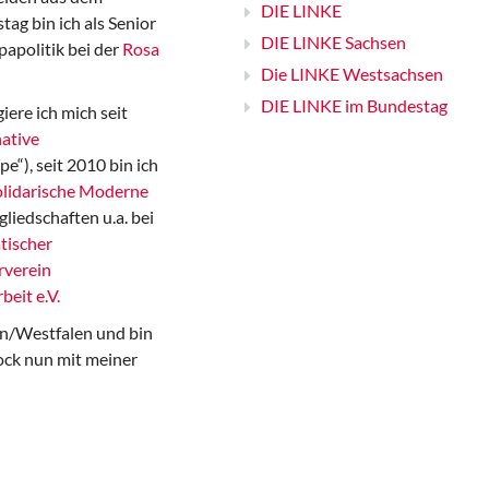
DIE LINKE
ag bin ich als Senior
DIE LINKE Sachsen
papolitik bei der
Rosa
Die LINKE Westsachsen
DIE LINKE im Bundestag
iere ich mich seit
ative
“), seit 2010 bin ich
Solidarische Moderne
gliedschaften u.a. bei
tischer
rverein
beit e.V.
n/Westfalen und bin
ock nun mit meiner