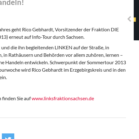
andeln!
Solidarisches EUropa -
Mosaiklinke Perspektiven
ahres geht
Rico Gebhardt, Vorsitzender der Fraktion DIE
13) erneut auf Info-Tour durch Sachsen.
und die ihn begleitenden LINKEN auf der Straße, in
 in Rathäusern und Behörden vor allem zuhören, lernen –
sche Handeln entwickeln. Schwerpunkt der Sommertour 2013
Tourwoche wird Rico Gebhardt im Erzgebirgskreis und in den
ein.
 finden Sie auf
www.linksfraktionsachsen.de