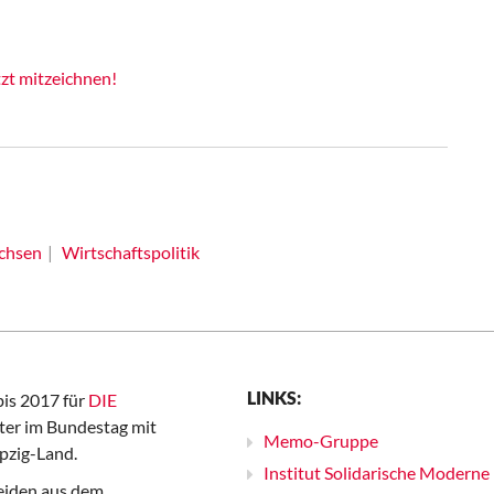
tzt mitzeichnen!
chsen
Wirtschaftspolitik
LINKS:
bis 2017 für
DIE
er im Bundestag mit
Memo-Gruppe
pzig-Land.
Institut Solidarische Moderne
iden aus dem