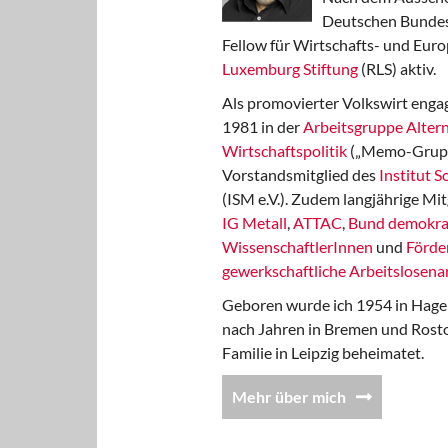
Deutschen Bundest
Fellow für Wirtschafts- und Euro
Luxemburg Stiftung
(RLS) aktiv.
Als promovierter Volkswirt engag
1981 in der
Arbeitsgruppe Altern
Wirtschaftspolitik
(„Memo-Gruppe
Vorstandsmitglied des
Institut 
(ISM e.V.). Zudem langjährige Mit
IG Metall
,
ATTAC
,
Bund demokra
WissenschaftlerInnen
und
Förde
gewerkschaftliche Arbeitslosenar
Geboren wurde ich 1954 in Hage
nach Jahren in Bremen und Rost
Familie in Leipzig beheimatet.
Mehr über mich