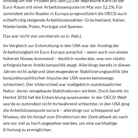
Anstieg um vier Prozent pro Jahr.[2] Der depressive Kern ist der
DIE LINKE
Euro-Raum mit einer Arbeitslosenquote im Mai von 12,1%. Für
zumindest sechs Staaten in Europa prognostiziert die OECD auch
Weitere Themen
mittelfristig steigende Arbeitslosenzahlen: Griechenland, Italien,
Niederlande, Polen, Portugal und Spanien.
Memo-Gruppe
Das war nicht von vornherein
so (s. Abb.).
Im Vergleich zur Entwicklung in den USA war der Anstieg der
Institut Solidarische Moderne
Arbeitslosigkeit im Euro-Europa zunächst – wenn auch von einem
höheren Niveau kommend – deutlich moderater, was von relativ
Rosa-Luxemburg-Stiftung
erfolgreicherer Antikrisenpolitik zeugt. Allerdings bereits in diesen
Jahren nicht aufgrund überzeugenderer Stabilisierungspolitik (die
Über mich
konjunkturpolitischen Impulse der USA waren keineswegs
schlechter). Der Unterschied war maßgeblich sozialstaatlicher
Natur: deren »eingebaute Stabilisatoren« wirkten. Doch bereits im
Kontakt
Herbst 2010 lief die Entwicklung auseinander. In der OECD-Welt
wurde es zumindest nicht fortwährend schlechter, in den USA ging
die Arbeitslosenquote zurück – allerdings nur schleppend auf
Niveaus, die bis hinauf zum Direktorium der Zentralbank als nach
wie vor viel zu hoch angesehen werden, um eine nachhaltige
Erholung zu ermöglichen.