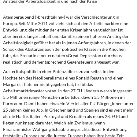
Anstieg der Arbeitslosigkeit in und nach der Krise
Atemberaubend (»breathtaking«)
war die Verschlechterung in
Europa. Seit Mitte 2011 vollzieht sich auf den Arbeitsmärkten eine
Entwicklung, die mit der der ersten Krisenjahre vergleichbar ist –
aber bereits länger anhält und damit zu einem höheren Anstieg der
Arbeitslosigkeit geführt hat als in jenen Anfangsjahren, in denen der
Schock des Absturzes auch der politischen Klasse in die Knochen
fuhr, das Szenario einer erneuten »Great Depression« durchaus
realistisch und dementsprechend Gegensteuern angesagt war.
Austeritätspolitik in einer Potenz,
die es zuvor selbst in den
Hochzeiten des Neoliberalismus eines Ronald Reagan und einer
Margaret Thatcher nicht gegeben hat, treibt das
Arbeitsmarktdesaster voran. In den 27 EU-Ländern waren insgesamt
5,5 Millionen junge Menschen arbeitslos, davon 3,5 Millionen im
Euroraum. Damit haben etwa ein Viertel aller EU-Bürger_innen unter
25 Jahren keinen Job. In Griechenland und Spanien sind es weit mehr
als die Hälfte. Italien, Portugal und Kroatien als neues 28. EU-Land
liegen nur knapp darunter. Welch‘ ein Zynismus, wenn
Finanzminister Wolfgang Schäuble angesichts dieser Entwicklung
feststellt: »Europa und die Jugend Europas haben ihre beste Zeit