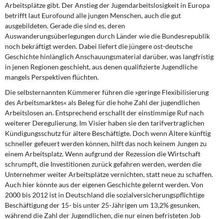
Arbeitsplätze gibt. Der Anstieg der Jugendarbeitslosigkeit in Europa
betrifft laut Eurofound alle jungen Menschen, auch die gut
ausgebildeten. Gerade die sind es, deren
Auswanderungsüberlegungen durch Länder wie die Bundesrepublik
noch bekräftigt werden. Dabei liefert die jüngere ost-deutsche
Geschichte hinlänglich Anschauungsmaterial darüber, was langfristig
in jenen Regionen geschieht, aus denen qualifizierte Jugendliche
mangels Perspektiven flüchten.
Die selbsternannten Kümmerer
führen die »geringe Flexibilisierung
des Arbeitsmarktes« als Beleg für die hohe Zahl der jugendlichen
Arbeitslosen an. Entsprechend erschallt der einstimmige Ruf nach
weiterer Deregulierung. Im Visier haben sie den tarifvertraglichen
Kündigungsschutz für ältere Beschäftigte. Doch wenn Ältere künftig
schneller gefeuert werden können, hilft das noch keinem Jungen zu
einem Arbeitsplatz. Wenn aufgrund der Rezession die Wirtschaft
schrumpft, die Investitionen zurück gefahren werden, werden die
Unternehmer weiter Arbeitsplätze vernichten, statt neue zu schaffen.
Auch hier könnte aus der eigenen Geschichte gelernt werden. Von
2000 bis 2012 ist in Deutschland die sozialversicherungspflichtige
Beschäftigung der 15- bis unter 25-Jährigen um 13,2% gesunken,
während die Zahl der Jugendlichen, die nur einen befristeten Job