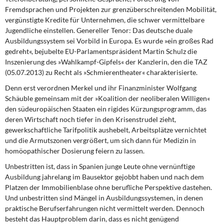
Fremdsprachen und Projekten zur grenzüberschreitenden Mobilität,
vergünstigte Kredite für Unternehmen, die schwer vermittelbare
Jugendliche einstellen. Genereller Tenor: Das deutsche duale
Ausbildungssystem sei Vorbild in Europa. Es wurde »ein großes Rad
gedreht«, bejubelte EU-Parlamentspräsident Martin Schulz die
Inszenierung des »Wahlkampf-Gipfels« der Kanzlerin, den die TAZ
(05.07.2013) zu Recht als »Schmierentheater« charakterisierte.
Denn erst verordnen Merkel
und ihr Finanzminister Wolfgang
Schäuble gemeinsam mit der »Koalition der neoliberalen Willigen«
den südeuropäischen Staaten ein rigides Kürzungsprogramm, das
deren Wirtschaft noch tiefer in den Krisenstrudel zieht,
gewerkschaftliche Tarifpolitik aushebelt, Arbeitsplätze vernichtet
und die Armutszonen vergrößert, um sich dann für Medizin in
homöopathischer Dosierung feiern zu lassen.
Unbestritten ist,
dass in Spanien junge Leute ohne vernünftige
Ausbildung jahrelang im Bausektor gejobbt haben und nach dem
Platzen der Immobilienblase ohne berufliche Perspektive dastehen.
Und unbestritten sind Mängel in Ausbildungssystemen, in denen
praktische Berufserfahrungen nicht vermittelt werden. Dennoch
besteht das Hauptproblem darin, dass es nicht genügend