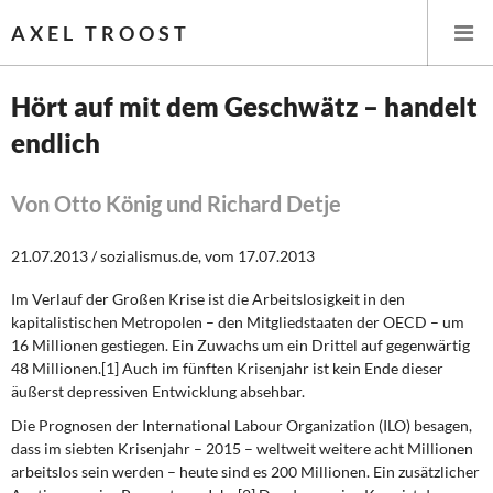
AXEL TROOST
Hört auf mit dem Geschwätz – handelt
endlich
Startseite
Themen
Von Otto König und Richard Detje
Leitlinien linker Wirtschafts- und Finanzpolitik
21.07.2013 / sozialismus.de, vom 17.07.2013
Im Verlauf der Großen Krise ist die Arbeitslosigkeit in den
Wirtschaftspolitik
kapitalistischen Metropolen – den Mitgliedstaaten der OECD – um
16 Millionen gestiegen. Ein Zuwachs um ein Drittel auf gegenwärtig
Steuer- und Finanzpolitik
48 Millionen.[1] Auch im fünften Krisenjahr ist kein Ende dieser
äußerst depressiven Entwicklung absehbar.
Öffentliche Infrastruktur und Daseinsvorsorge
Die Prognosen
der International Labour Organization (ILO) besagen,
dass im siebten Krisenjahr – 2015 – weltweit weitere acht Millionen
Eurokrise und Griechenland
arbeitslos sein werden – heute sind es 200 Millionen. Ein zusätzlicher