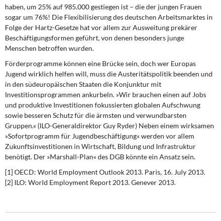
haben, um 25% auf 985.000 gestiegen ist – die der jungen Frauen
sogar um 76%! Die Flexibilisierung des deutschen Arbeitsmarktes in
Folge der Hartz-Gesetze hat vor allem zur Ausweitung prekärer
Beschäftigungsformen geführt, von denen besonders junge
Menschen betroffen wurden.
Förderprogramme können
eine Brücke sein, doch wer Europas
Jugend wirklich helfen will, muss die Austeritätspolitik beenden und
in den südeuropäischen Staaten die Konjunktur mit
Investitionsprogrammen ankurbeln. »Wir brauchen einen auf Jobs
und produktive Investitionen fokussierten globalen Aufschwung
sowie besseren Schutz für die ärmsten und verwundbarsten
Gruppen.« (ILO-Generaldirektor Guy Ryder) Neben einem wirksamen
»Sofortprogramm für Jugendbeschäftigung« werden vor allem
Zukunftsinvestitionen in Wirtschaft, Bildung und Infrastruktur
benötigt. Der »Marshall-Plan« des DGB könnte ein Ansatz sein.
[1] OECD: World Employment Outlook 2013. Paris, 16. July 2013.
[2] ILO: World Employment Report 2013. Genever 2013.