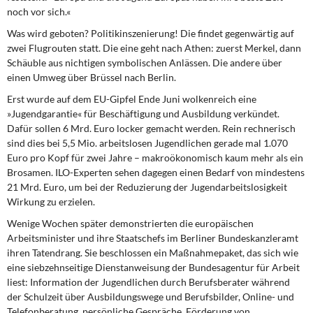
noch vor sich.«
Was wird geboten?
Politikinszenierung! Die findet gegenwärtig auf
zwei Flugrouten statt. Die eine geht nach Athen: zuerst Merkel, dann
Schäuble aus nichtigen symbolischen Anlässen. Die andere über
einen Umweg über Brüssel nach Berlin.
Erst wurde auf dem EU-Gipfel
Ende Juni wolkenreich eine
»Jugendgarantie« für Beschäftigung und Ausbildung verkündet.
Dafür sollen 6 Mrd. Euro locker gemacht werden. Rein rechnerisch
sind dies bei 5,5 Mio. arbeitslosen Jugendlichen gerade mal 1.070
Euro pro Kopf für zwei Jahre – makroökonomisch kaum mehr als ein
Brosamen. ILO-Experten sehen dagegen einen Bedarf von mindestens
21 Mrd. Euro, um bei der Reduzierung der Jugendarbeitslosigkeit
Wirkung zu erzielen.
Wenige Wochen später
demonstrierten die europäischen
Arbeitsminister und ihre Staatschefs im Berliner Bundeskanzleramt
ihren Tatendrang. Sie beschlossen ein Maßnahmepaket, das sich wie
eine siebzehnseitige Dienstanweisung der Bundesagentur für Arbeit
liest: Information der Jugendlichen durch Berufsberater während
der Schulzeit über Ausbildungswege und Berufsbilder, Online- und
Telefonberatung, persönliche Gespräche, Förderung von