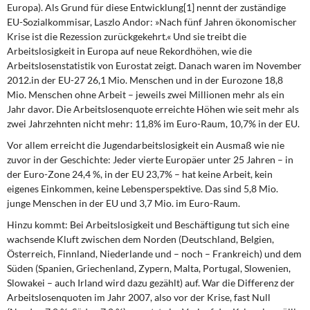
DIE LINKE
Europa). Als Grund für diese Entwicklung[1] nennt der zuständige
EU-Sozialkommisar, Laszlo Andor: »Nach fünf Jahren ökonomischer
Krise ist die Rezession zurückgekehrt.« Und sie treibt die
Weitere Themen
Arbeitslosigkeit in Europa auf neue Rekordhöhen, wie die
Arbeitslosenstatistik von Eurostat zeigt. Danach waren im November
Memo-Gruppe
2012.in der EU-27 26,1 Mio. Menschen und in der Eurozone 18,8
Mio. Menschen ohne Arbeit – jeweils zwei Millionen mehr als ein
Institut Solidarische Moderne
Jahr davor. Die Arbeitslosenquote erreichte Höhen wie seit mehr als
zwei Jahrzehnten nicht mehr: 11,8% im Euro-Raum, 10,7% in der EU.
Rosa-Luxemburg-Stiftung
Vor allem erreicht die Jugendarbeitslosigkeit
ein Ausmaß wie nie
zuvor in der Geschichte: Jeder vierte Europäer unter 25 Jahren – in
Über mich
der Euro-Zone 24,4 %, in der EU 23,7% – hat keine Arbeit, kein
eigenes Einkommen, keine Lebensperspektive. Das sind 5,8 Mio.
junge Menschen in der EU und 3,7 Mio. im Euro-Raum.
Kontakt
Hinzu kommt: Bei Arbeitslosigkeit und Beschäftigung
tut sich eine
wachsende Kluft zwischen dem Norden (Deutschland, Belgien,
Österreich, Finnland, Niederlande und – noch – Frankreich) und dem
Süden (Spanien, Griechenland, Zypern, Malta, Portugal, Slowenien,
Slowakei – auch Irland wird dazu gezählt) auf. War die Differenz der
Arbeitslosenquoten im Jahr 2007, also vor der Krise, fast Null