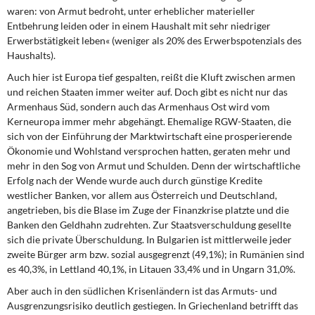
waren: von Armut bedroht, unter erheblicher materieller
Entbehrung leiden oder in einem Haushalt mit sehr niedriger
Erwerbstätigkeit leben« (weniger als 20% des Erwerbspotenzials des
Haushalts).
Auch hier ist Europa tief gespalten,
reißt die Kluft zwischen armen
und reichen Staaten immer weiter auf. Doch gibt es nicht nur das
Armenhaus Süd, sondern auch das Armenhaus Ost wird vom
Kerneuropa immer mehr abgehängt. Ehemalige RGW-Staaten, die
sich von der Einführung der Marktwirtschaft eine prosperierende
Ökonomie und Wohlstand versprochen hatten, geraten mehr und
mehr in den Sog von Armut und Schulden. Denn der wirtschaftliche
Erfolg nach der Wende wurde auch durch günstige Kredite
westlicher Banken, vor allem aus Österreich und Deutschland,
angetrieben, bis die Blase im Zuge der Finanzkrise platzte und die
Banken den Geldhahn zudrehten. Zur Staatsverschuldung gesellte
sich die private Überschuldung. In Bulgarien ist mittlerweile jeder
zweite Bürger arm bzw. sozial ausgegrenzt (49,1%); in Rumänien sind
es 40,3%, in Lettland 40,1%, in Litauen 33,4% und in Ungarn 31,0%.
Aber auch in den südlichen Krisenländern
ist das Armuts- und
Ausgrenzungsrisiko deutlich gestiegen. In Griechenland betrifft das