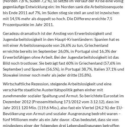
(Norden 7,8 %, Süden 7,2 %), so setzte im Verlauf der Krise eine völlig
gegenläufige Entwicklung ein: Im Norden sank die Arbeitslosenquote
bis Ende 2011 auf 7%, im Süden stieg sie steil an und ist inzwischen
mit 14,5% mehr als doppelt so hoch. Die Differenz ereichte 7,5
Prozentpunkte im Jahr 2011.
Geradezu dramatisch ist der Anstieg
von Erwerbslosigkeit und
Jugendarbeitslosigkeit in den Haupt-Krisenländern: Spanien hat es
mit einer Arbeitslosenquote von 26,6% zu tun, Griechenland
erreichte bereits im September 26,0%, in Portugal sind 16,3% der
Erwerbsfähigen ohne Arbeit. Bei der Jugendarbeitslosigkeit ist das
Bild noch trostloser. Sie beträgt fast 60% in Griechenland (57,6% im
September) und Spanien (56,5%), in Portugal 38,7%, Italien 37,1% und
Slowakei immer noch mehr als jeder dritte (35,8%).
Wirtschaftliche Rezession, steigende Arbeitslosigkeit
und eine
verschärfte staatliche Austeritätspolitik gehen einher mit
zunehmender sozialer Spaltung und Armut. So berichtete Eurostat im
Dezember 2012 (Pressemitteilung 171/2012 vom 3.12.12), dass im
Jahr 2011 120 Mio. (119,6 Mio.), also fast ein Viertel (24,2 %) der EU-
Bevölkerung von Armut und sozialer Ausgrenzung bedroht waren –
fünf Millionen mehr als ein Jahr davor. »Das bedeutet, dass sie von
mindestens einer der folgenden drei Lebensbedingungen betroffen