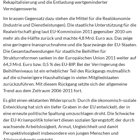
Rekapitalisierung und die Entlastung wertgeminderter
Vermögenswerte.
Im krassen Gegensatz dazu
stehen die Mittel für die Realökonomie
(Industrie und Dienstleistungen). Die staatliche Unterstützung für die
Realwirtschaft ging laut EU-Kommission 2011 gegenüber 2010 um
mehr als die Hälfte zurück und machte 4,8 Mrd. Euro aus. Das zeige
eine geringere Inanspruchnahme und die Sparzwänge der EU-Staaten.
Die Gesamtaufwendungen für staatliche Beihilfen für
Strukturreformen sanken in der Europäischen Union 2011 weiter auf
64,3 Mrd. Euro bzw. 0,5 % des EU-BIP. Bei der Verringerung des
Beihilfeniveaus ist ein erheblicher Teil des Rückgangs mutmaßlich
auf die schwierigere Haushaltslage in vielen Mitgliedstaaten
zurückzuführen. Mit diesem Rückgang setzte sich der allgemeine
Trend aus dem Zeitraum 2006-2011 fort.
Es gibt einen eklatanten Widerspruch:
Durch die ökonomisch-soziale
Entwicklung hat sich ein tiefer Graben in der EU entwickelt, der in
eine erneute politische Spaltung umzuschlagen droht. Die Schwäche
der EU-Krisenpolitik toleriert diesen sozialen Sprengstoff, der durch
wachsende Arbeitslosigkeit, Armut, Ungleichheit und damit
Perspektivlosigkeit insbesondere von jungen Menschen und
Alleinerziehende entsteht.