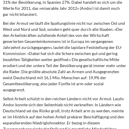
31% der Bevölkerung, in Spanien 27%. Dabei handelt es sich um die
Werte für 2011, das »miserable Jahr 2012« (Andor) ist damit noch
gar nicht bilanziert.
Bei der Armut verläuft die Spaltungslinie
nicht nur zwischen Ost und
West und Nord und Süd, sondern geht quer durch alle Staaten. »Der
den Arbeitskräften zufallende Anteil des von der Wirtschaft
generierten Gesamteinkommens ist in Europa im vergangenen
Jahrzehnt zurückgegangen«, lautet die lapidare Feststellung der EU-
Kommission: »Dabei hat sich die Schere zwischen gut und gering
bezahlten Tätigkeiten weiter geöffnet.« Die gesellschaftliche Mitte
erodiert und der untere Teil der Bevölkerung gerät immer mehr unter
die Räder. Die größte absolute Zahl an Armen und Ausgegrenzten
weist Deutschland mit 16,1 Mio. Menschen auf: 19,9% der
Gesamtbevölkerung, also jeder Fünfte ist arm oder sozial
ausgegrenzt.
Selbst Arbeit schützt in den reichen Ländern nicht
vor Armut. Laszlo
Andor konnte sich den Seitenhieb nicht verkneifen: In Ländern wie
Deutschland sei das Risiko groß, trotz Arbeit arm zu werden, meinte
er im Hinblick auf den hohen Anteil prekärer Beschäftigung und den
expandierenden Niedriglohnsektor. Er bezog in diesem
Zusammenhang eindeutig Stellung für gesetzliche Mindestlöhne.