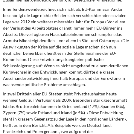
Eine Tendenzwende zeichnet sich nicht ab,
EU-Kommissar Andor
beschönigt die Lage nicht: »Bei der sich verschlechternden sozialen
Lage war 2012 ein weiteres miserables Jahr für Europa.« Vor allem
der Verlust des Arbeitsplatzes drängt immer mehr EU-Bürger ins
Abseits: Die verfügbaren Haushaltseinkommen schrumpfen, das
Armutsrisiko steigt deutlich – vor allem in Süd- und Osteuropa. »Die
Auswirkungen der Krise auf die soziale Lage machen sich nun
deutlicher bemerkbar«, heißt es in der Stellungnahme der EU-
Kommission. Diese Entwicklung drängt eine politische
Schlussfolgerung auf: Wenn es nicht umgehend zu einem deutlichen
Kurswechsel in den Entwicklungen kommt, dürfte die krasse
Auseinanderentwicklung innerhalb Europas und der Euro-Zone in
wachsende politische Probleme umschlagen.
In zwei Dritteln aller EU-Staaten
steht Privathaushalten heute
weniger Geld zur Verfügung als 2009. Besonders stark geschrumpft
ist das Bruttorealeinkommen in Griechenland (17%), Spanien (8%),
Zypern (7%) sowie Estland und Irland (je 5%). »Diese Entwicklung
steht in krassem Gegensatz zu der Lage in den nordischen Ländern«,
heißt es in dem Bericht. Als Beispiele werden Deutschland,
Frankreich und Polen genannt, »wo aufgrund der