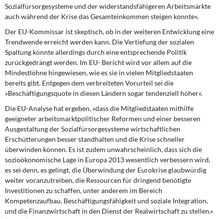
Sozialfürsorgesysteme und der widerstandsfähigeren Arbeitsmärkte
auch während der Krise das Gesamteinkommen steigen konnte«.
Der EU-Kommissar ist skeptisch,
ob in der weiteren Entwicklung eine
Trendwende erreicht werden kann. Die Vertiefung der sozialen
Spaltung könnte allerdings durch eine entsprechende Politik
zurückgedrängt werden. Im EU- Bericht wird vor allem auf die
Mindestlöhne hingewiesen, wie es sie in vielen Mitgliedstaaten
bereits gibt. Entgegen dem verbreiteten Vorurteil sei die
»Beschäftigungsquote in diesen Ländern sogar tendenziell höher«.
Die EU-Analyse hat ergeben,
»dass die Mitgliedstaaten mithilfe
geeigneter arbeitsmarktpolitischer Reformen und einer besseren
Ausgestaltung der Sozialfürsorgesysteme wirtschaftlichen
Erschütterungen besser standhalten und die Krise schneller
überwinden können. Es ist zudem unwahrscheinlich, dass sich die
sozioökonomische Lage in Europa 2013 wesentlich verbessern wird,
es sei denn, es gelingt, die Überwindung der Eurokrise glaubwürdig
weiter voranzutreiben, die Ressourcen für dringend benötigte
Investitionen zu schaffen, unter anderem im Bereich
Kompetenzaufbau, Beschäftigungsfähigkeit und soziale Integration,
und die Finanzwirtschaft in den Dienst der Realwirtschaft zu stellen.«