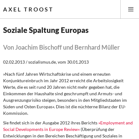
AXEL TROOST
Soziale Spaltung Europas
Startseite
Von Joachim Bischoff und Bernhard Müller
Themen
02.02.2013 / sozialismus.de, vom 30.01.2013
Leitlinien linker Wirtschafts- und Finanzpolitik
»Nach fünf Jahren Wirtschaftskrise und einem erneuten
Konjunktureinbruch im Jahr 2012 erreicht die Arbeitslosigkeit
Wirtschaftspolitik
Werte, die es seit rund 20 Jahren nicht mehr gegeben hat, die
Einkommen der Haushalte sind geschrumpft und Armuts- und
Steuer- und Finanzpolitik
Ausgrenzungsrisiko steigen, besonders in den Mitgliedstaaten im
Süden und Osten Europas«. Dies ist die nüchterne Bilanz der EU-
Kommission.
Öffentliche Infrastruktur und Daseinsvorsorge
Sie findet sich in der Ausgabe 2012
ihres Berichts
»Employment and
Eurokrise und Griechenland
Social Developments in Europe Review«
(Überprüfung der
Entwicklungen in den Bereichen Beschäftigung und Soziales in