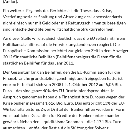
(Andor).
Ein weiteres Ergebnis des Berichtes
ist die These, dass Krise,
Vertiefung sozialer Spaltung und Absenkung des Lebensstandards
nicht einfach nur mit Geld oder mit Rettungsschirmen zu beseitigen
sind, entscheidend bleiben wirtschaftliche Strukturreformen.
An dieser Stelle wird zugleich deutlich,
dass die EU selbst mit ihrem
Politikansatz hilflos auf die Entwicklungstendenzen reagiert. Die
Europäische Kommission berichtet zur gleichen Zeit in dem Anzeiger
2012 für staatliche Beihilfen (Beihilfenanzeiger) die Daten für die
staatlichen Beihilfen für das Jahr 2011.
Der Gesamtumfang an Beihilfen,
den die EU-Kommission für die
Finanzbranche grundsätzlich genehmigt und freigegeben hatte, ist
enorm: Er beläuft sich von 2008 bis 1. Oktober 2012 auf 5,06 Bio.
Euro – das sind ganze 40% des EU-Bruttoinlandsproduktes. In
Anspruch genommen haben die Finanzinstitute Europas wegen der
Krise bisher insgesamt 1,616 Bio. Euro. Das entspricht 13% der EU-
Wirtschaftsleistung. Zwei Drittel der Bankenhilfen wurden in Form
von staatlichen Garantien für Kredite der Banken untereinander
gewährt. Neben den Liquiditätsmaßnahmen – die 1,174 Bio. Euro
ausmachten – entfiel der Rest auf die Stützung der Solvenz,