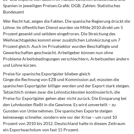
DIE LINKE
Spanien in jeweiligen Preisen.Grafik: DGB; Zahlen: Statistisches
Bundesamt
Weitere Themen
Wer Recht hat, zeigen die Fakten. Die spanische Regierung drückt die
Löhne: Im öffentlichen Dienst wurden sie Mitte 2010 direkt um 5
Memo-Gruppe
Prozent gesenkt und seitdem eingefroren. Die Streichung des
Weihnachtsgeldes kommt einer zusätzlichen Lohnkürzung um 7
Institut Solidarische Moderne
Prozent gleich. Auch im Privatsektor wurden Beschäftigte und
Gewerkschaften geschwächt. Arbeitgeber können nun ohne
Probleme Arbeitsbedingungen verschlechtern, Arbeitszeiten ändern
Rosa-Luxemburg-Stiftung
und Löhne kürzen.
Preise für spanische Exportgüter blieben gleich
Über mich
Ginge die Rechnung von EZB und Kommission auf, müssten die
spanischen Exportgüter billiger werden und der Export stark steigen.
Kontakt
Tatsächlich sinken zwar die Lohnstückkosten kontinuierlich, die
Preise für Exportgüter gehen aber nicht zurück. Die Einsparung bei
den Lohnkosten fließt in die Gewinne. Es wird umverteilt – zu
Gunsten von Unternehmen. Die spanischen Exporte steigen
keineswegs schneller, sondern wie vor der Krise – um rund 10
Prozent von 2010 bis 2012. Deutschland hatte in diesem Zeitraum
ein Exportwachstum von fast 15 Prozent.