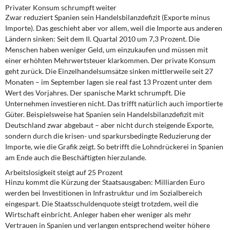
Privater Konsum schrumpft weiter
Zwar reduziert Spanien sein Handelsbilanzdefizit (Exporte minus
Importe). Das geschieht aber vor allem, weil die Importe aus anderen
Ländern sinken: Seit dem II. Quartal 2010 um 7,3 Prozent. Die
Menschen haben weniger Geld, um einzukaufen und müssen mit
einer erhöhten Mehrwertsteuer klarkommen. Der private Konsum
geht zurück. Die Einzelhandelsumsätze sinken mittlerweile seit 27
Monaten – im September lagen sie real fast 13 Prozent unter dem
Wert des Vorjahres. Der spanische Markt schrumpft. Die
Unternehmen investieren nicht. Das trifft natürlich auch importierte
Güter. Beispielsweise hat Spanien sein Handelsbilanzdefizit mit
Deutschland zwar abgebaut – aber nicht durch steigende Exporte,
sondern durch die krisen- und sparkursbedingte Reduzierung der
Importe, wie die Grafik zeigt. So betrifft die Lohndrückerei in Spanien
am Ende auch die Beschäftigten hierzulande.
Arbeitslosigkeit steigt auf 25 Prozent
Hinzu kommt die Kürzung der Staatsausgaben: Milliarden Euro
werden bei Investitionen in Infrastruktur und im Sozialbereich
eingespart. Die Staatsschuldenquote steigt trotzdem, weil die
Wirtschaft einbricht. Anleger haben eher weniger als mehr
Vertrauen in Spanien und verlangen entsprechend weiter höhere