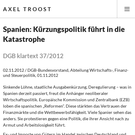
AXEL TROOST
Spanien: Kürzungspolitik führt in die
Katastrophe
Startseite
Themen
DGB klartext 37/2012
Leitlinien linker Wirtschafts- und Finanzpolitik
02.11.2012 / DGB-Bundesvorstand, Abteilung Wirtschafts-, Finanz-
und Steuerpolitik, 01.11.2012
Wirtschaftspolitik
Sinkende Löhne, staatliche Ausgabenkürzung, Deregulierung – was in
Spanien derzeit passiert, freut die Anhänger neoliberaler
Steuer- und Finanzpolitik
Wirtschaftspolitik. Europäische Kommission und Zentralbank (EZB)
loben die spanischen „Reformen". Diese stärkten das Vertrauen der
Öffentliche Infrastruktur und Daseinsvorsorge
Finanzmärkte und die Wettbewerbsfähigkeit. Viele Spanier sehen das
anders. Sie protestieren gegen eine Politik, die ihrer Ansicht nach zu
Eurokrise und Griechenland
Armut und Arbeitslosigkeit führt.
Ex- und Importe von Gütern im Handel zwischen Deutschland und