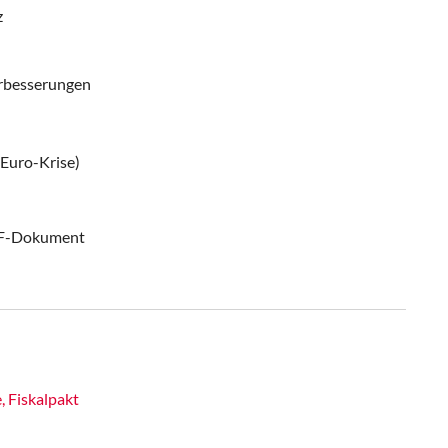
z
erbesserungen
Euro-Krise)
PDF-Dokument
, Fiskalpakt