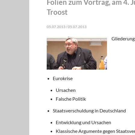
Folien zum Vortrag, am 4. 
Troost
05.07.2013 / 05.07.2013
Gliederung
Eurokrise
Ursachen
Falsche Politik
Staatsverschuldung in Deutschland
Entwicklung und Ursachen
Klassische Argumente gegen Staatsve