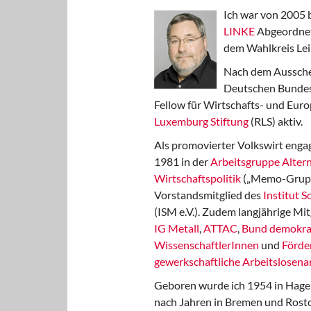
Ich war von 2005 
LINKE
Abgeordnet
dem Wahlkreis Lei
Nach dem Aussche
Deutschen Bundest
Fellow für Wirtschafts- und Euro
Luxemburg Stiftung
(RLS) aktiv.
Als promovierter Volkswirt engag
1981 in der
Arbeitsgruppe Altern
Wirtschaftspolitik
(„Memo-Gruppe
Vorstandsmitglied des
Institut 
(ISM e.V.). Zudem langjährige Mit
IG Metall
,
ATTAC
,
Bund demokra
WissenschaftlerInnen
und
Förde
gewerkschaftliche Arbeitslosenar
Geboren wurde ich 1954 in Hage
nach Jahren in Bremen und Rost