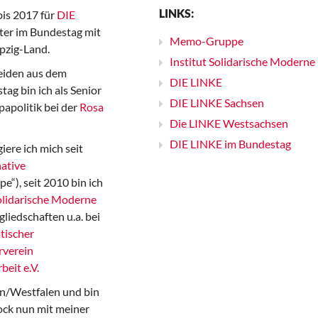
LINKS:
bis 2017 für
DIE
er im Bundestag mit
Memo-Gruppe
pzig-Land.
Institut Solidarische Moderne
iden aus dem
DIE LINKE
ag bin ich als Senior
DIE LINKE Sachsen
papolitik bei der
Rosa
Die LINKE Westsachsen
DIE LINKE im Bundestag
iere ich mich seit
ative
“), seit 2010 bin ich
Solidarische Moderne
gliedschaften u.a. bei
tischer
rverein
beit e.V.
n/Westfalen und bin
ock nun mit meiner