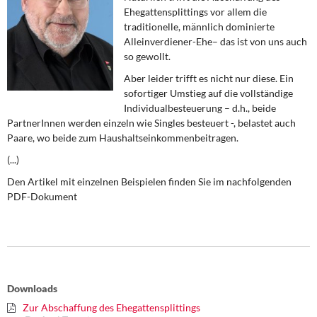
DIE LINKE
Ehegattensplittings vor allem die
traditionelle, männlich dominierte
Weitere Themen
Alleinverdiener-Ehe– das ist von uns auch
so gewollt.
Memo-Gruppe
Aber leider trifft es nicht nur diese. Ein
sofortiger Umstieg auf die vollständige
Institut Solidarische Moderne
Individualbesteuerung – d.h., beide
PartnerInnen werden einzeln wie Singles besteuert -, belastet auch
Paare, wo beide zum Haushaltseinkommenbeitragen.
Rosa-Luxemburg-Stiftung
(...)
Über mich
Den Artikel mit einzelnen Beispielen finden Sie im nachfolgenden
PDF-Dokument
Kontakt
Downloads
Zur Abschaffung des Ehegattensplittings