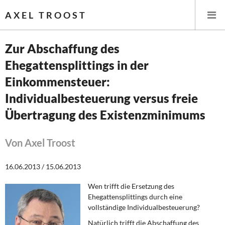
AXEL TROOST
Zur Abschaffung des
Ehegattensplittings in der
Startseite
Einkommensteuer:
Themen
Individualbesteuerung versus freie
Übertragung des Existenzminimums
Leitlinien linker Wirtschafts- und Finanzpolitik
Wirtschaftspolitik
Von Axel Troost
Steuer- und Finanzpolitik
16.06.2013 / 15.06.2013
Öffentliche Infrastruktur und Daseinsvorsorge
Wen trifft die Ersetzung des
Ehegattensplittings durch eine
vollständige Individualbesteuerung?
Eurokrise und Griechenland
Natürlich trifft die Abschaffung des