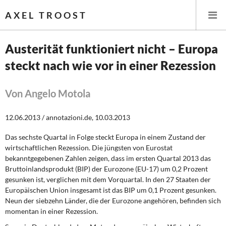
AXEL TROOST
Austerität funktioniert nicht – Europa
steckt nach wie vor in einer Rezession
Startseite
Themen
Von Angelo Motola
Leitlinien linker Wirtschafts- und Finanzpolitik
12.06.2013 / annotazioni.de, 10.03.2013
Das sechste Quartal in Folge steckt Europa in einem Zustand der
Wirtschaftspolitik
wirtschaftlichen Rezession. Die jüngsten von Eurostat
bekanntgegebenen Zahlen zeigen, dass im ersten Quartal 2013 das
Steuer- und Finanzpolitik
Bruttoinlandsprodukt (BIP) der Eurozone (EU-17) um 0,2 Prozent
gesunken ist, verglichen mit dem Vorquartal. In den 27 Staaten der
Öffentliche Infrastruktur und Daseinsvorsorge
Europäischen Union insgesamt ist das BIP um 0,1 Prozent gesunken.
Neun der siebzehn Länder, die der Eurozone angehören, befinden sich
Eurokrise und Griechenland
momentan in einer Rezession.