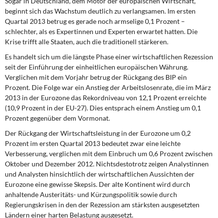
Sogar in Deutschland, dem Motor der europäischen Wirtschaft,
DIE LINKE
beginnt sich das Wachstum deutlich zu verlangsamen. Im ersten
Quartal 2013 betrug es gerade noch armselige 0,1 Prozent –
Weitere Themen
schlechter, als es Expertinnen und Experten erwartet hatten. Die
Krise trifft alle Staaten, auch die traditionell stärkeren.
Memo-Gruppe
Es handelt sich um die längste Phase einer wirtschaftlichen Rezession
seit der Einführung der einheitlichen europäischen Währung.
Institut Solidarische Moderne
Verglichen mit dem Vorjahr betrug der Rückgang des BIP ein
Prozent. Die Folge war ein Anstieg der Arbeitslosenrate, die im März
2013 in der Eurozone das Rekordniveau von 12,1 Prozent erreichte
Rosa-Luxemburg-Stiftung
(10,9 Prozent in der EU-27). Dies entsprach einem Anstieg um 0,1
Prozent gegenüber dem Vormonat.
Über mich
Der Rückgang der Wirtschaftsleistung in der Eurozone um 0,2
Prozent im ersten Quartal 2013 bedeutet zwar eine leichte
Kontakt
Verbesserung, verglichen mit dem Einbruch um 0,6 Prozent zwischen
Oktober und Dezember 2012. Nichtsdestotrotz zeigen Analystinnen
und Analysten hinsichtlich der wirtschaftlichen Aussichten der
Eurozone eine gewisse Skepsis. Der alte Kontinent wird durch
anhaltende Austeritäts- und Kürzungspolitik sowie durch
Regierungskrisen in den der Rezession am stärksten ausgesetzten
Ländern einer harten Belastung ausgesetzt.