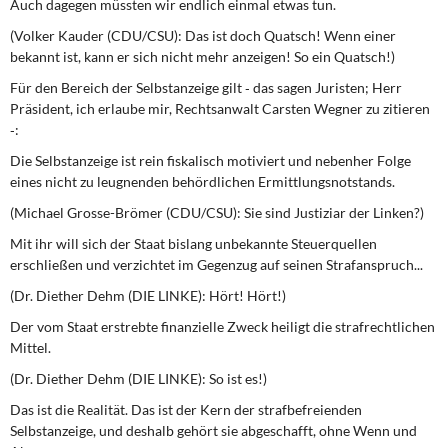
Auch dagegen müssten wir endlich einmal etwas tun.
(Volker Kauder (CDU/CSU): Das ist doch Quatsch! Wenn einer
bekannt ist, kann er sich nicht mehr anzeigen! So ein Quatsch!)
Für den Bereich der Selbstanzeige gilt ‑ das sagen Juristen; Herr
Präsident, ich erlaube mir, Rechtsanwalt Carsten Wegner zu zitieren
‑:
Die Selbstanzeige ist rein fiskalisch motiviert und nebenher Folge
eines nicht zu leugnenden behördlichen Ermittlungsnotstands.
(Michael Grosse-Brömer (CDU/CSU): Sie sind Justiziar der Linken?)
Mit ihr will sich der Staat bislang unbekannte Steuerquellen
erschließen und verzichtet im Gegenzug auf seinen Strafanspruch...
(Dr. Diether Dehm (DIE LINKE): Hört! Hört!)
Der vom Staat erstrebte finanzielle Zweck heiligt die strafrechtlichen
Mittel.
(Dr. Diether Dehm (DIE LINKE): So ist es!)
Das ist die Realität. Das ist der Kern der strafbefreienden
Selbstanzeige, und deshalb gehört sie abgeschafft, ohne Wenn und