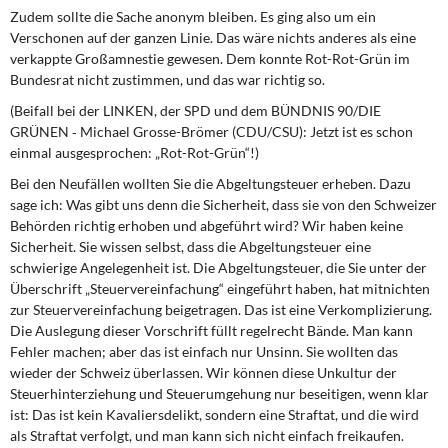
Zudem sollte die Sache anonym bleiben. Es ging also um ein
Verschonen auf der ganzen Linie. Das wäre nichts anderes als eine
verkappte Großamnestie gewesen. Dem konnte Rot-Rot-Grün im
Bundesrat nicht zustimmen, und das war richtig so.
(Beifall bei der LINKEN, der SPD und dem BÜNDNIS 90/DIE
GRÜNEN ‑ Michael Grosse-Brömer (CDU/CSU): Jetzt ist es schon
einmal ausgesprochen: „Rot-Rot-Grün“!)
Bei den Neufällen wollten Sie die Abgeltungsteuer erheben. Dazu
sage ich: Was gibt uns denn die Sicherheit, dass sie von den Schweizer
Behörden richtig erhoben und abgeführt wird? Wir haben keine
Sicherheit. Sie wissen selbst, dass die Abgeltungsteuer eine
schwierige Angelegenheit ist. Die Abgeltungsteuer, die Sie unter der
Überschrift „Steuervereinfachung“ eingeführt haben, hat mitnichten
zur Steuervereinfachung beigetragen. Das ist eine Verkomplizierung.
Die Auslegung dieser Vorschrift füllt regelrecht Bände. Man kann
Fehler machen; aber das ist einfach nur Unsinn. Sie wollten das
wieder der Schweiz überlassen. Wir können diese Unkultur der
Steuerhinterziehung und Steuerumgehung nur beseitigen, wenn klar
ist: Das ist kein Kavaliersdelikt, sondern eine Straftat, und die wird
als Straftat verfolgt, und man kann sich nicht einfach freikaufen.