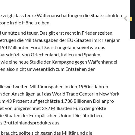
Solidarisches EUropa -
Mosaiklinke Perspektiven
 zeigt, dass teure Waffenanschaffungen die Staatsschulden
zone in die Höhe treiben
 unnütz und teuer. Das gilt erst recht in Friedenszeiten.
etrugen die Militärausgaben der EU-Staaten im Krisenjahr
94 Milliarden Euro. Das ist ungefähr soviel wie das
taatsdefizit von Griechenland, Italien und Spanien
wie eine neue Studie der Kampagne gegen Waffenhandel
gen also nicht unwesentlich zum Entstehen der
ie weltweiten Militärausgaben in den 1990er Jahren
ch den Anschlägen auf das World Trade Center in New York
um 43 Prozent auf geschätzte 1,738 Billionen Dollar pro
get von umgerechnet 392 Milliarden Euro der größte
die Staaten der Europäischen Union. Die jährlichen
s Bruttoinlandsprodukts aus.
 braucht, sollte sich gegen das Militär und die