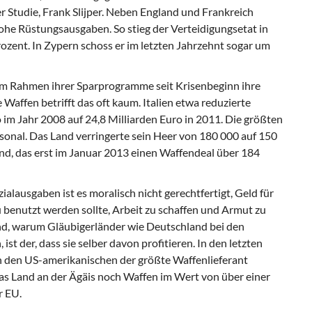
er Studie, Frank Slijper. Neben England und Frankreich
he Rüstungsausgaben. So stieg der Verteidigungsetat in
zent. In Zypern schoss er im letzten Jahrzehnt sogar um
im Rahmen ihrer Sparprogramme seit Krisenbeginn ihre
Waffen betrifft das oft kaum. Italien etwa reduzierte
o im Jahr 2008 auf 24,8 Milliarden Euro in 2011. Die größten
onal. Das Land verringerte sein Heer von 180 000 auf 150
and, das erst im Januar 2013 einen Waffendeal über 184
ialausgaben ist es moralisch nicht gerechtfertigt, Geld für
benutzt werden sollte, Arbeit zu schaffen und Armut zu
nd, warum Gläubigerländer wie Deutschland bei den
st der, dass sie selber davon profitieren. In den letzten
 den US-amerikanischen der größte Waffenlieferant
das Land an der Ägäis noch Waffen im Wert von über einer
r EU.