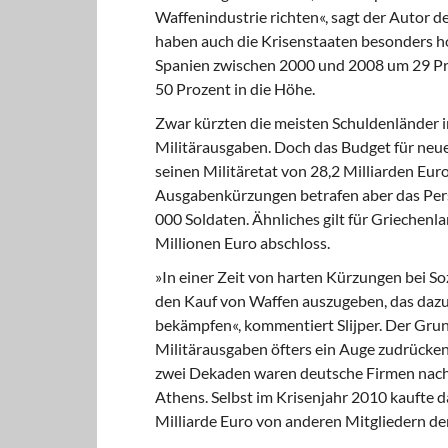
Waffenindustrie richten«, sagt der Autor d
haben auch die Krisenstaaten besonders ho
Spanien zwischen 2000 und 2008 um 29 Pro
50 Prozent in die Höhe.
Zwar kürzten die meisten Schuldenländer 
Militärausgaben. Doch das Budget für neue 
seinen Militäretat von 28,2 Milliarden Eur
Ausgabenkürzungen betrafen aber das Pers
000 Soldaten. Ähnliches gilt für Griechenl
Millionen Euro abschloss.
»In einer Zeit von harten Kürzungen bei Soz
den Kauf von Waffen auszugeben, das dazu 
bekämpfen«, kommentiert Slijper. Der Gru
Militärausgaben öfters ein Auge zudrücken, i
zwei Dekaden waren deutsche Firmen nach
Athens. Selbst im Krisenjahr 2010 kaufte 
Milliarde Euro von anderen Mitgliedern de