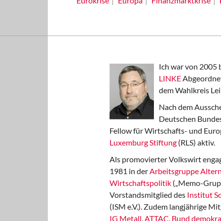
Eurokrise
Europa
Finanzmarktkrise
Ich war von 2005 
LINKE
Abgeordnet
dem Wahlkreis Lei
Nach dem Aussche
Deutschen Bundest
Fellow für Wirtschafts- und Euro
Luxemburg Stiftung
(RLS) aktiv.
Als promovierter Volkswirt engag
1981 in der
Arbeitsgruppe Altern
Wirtschaftspolitik
(„Memo-Gruppe
Vorstandsmitglied des
Institut 
(ISM e.V.). Zudem langjährige Mit
IG Metall
,
ATTAC
,
Bund demokra