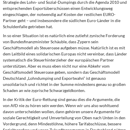
Strategie des Lohn- und Sozial-Dumpings durch die Agenda 2010 und
entsprechenden Exportüberschüssen einen Entwicklungsweg
eingeschlagen, der notwendig auf Kosten der restlichen EURO-
Partner geht – und insbesondere die südlichen Euro-Länder in die
Schuldenfalle getrieben hat.
In so einer Situation ist es natürlich eine zutiefst zynische Forderung
von Bundes­finanzminister Schäuble, dass Zypern sein
Geschäftsmodell als Steueroase aufgeben müsse. Natürlich ist es mit
dem Leitbild eines solidarischen Europas nicht vereinbar, dass Länder
systematisch die Steuerhinterzieher der europäischen Partner
unterstüt­zen.
Aber es muss eben nicht nur eine Abkehr vom
Geschäftsmodell Steueroase ge­ben, sondern das Geschäftsmodell
Deutschland „Lohndumping und Exportwahn“ ist genauso
unsolidarisch und richtet in der Summe mindestens genau so großen
Schaden an wie zyprische Schwarzgeldkonten.
In der Kritik der Euro-Rettung sind genau dies die Argumente, die
von AfD nie zu hören sein werden. Wenn wir uns also wohltuend
davon unterscheiden wollen, dann gehören unsere Argumente für
soziale Gerechtigkeit und Umverteilung von Oben nach Unten in den
Vordergrund, denn Mindestlöhne, höhere Tarifabschlüsse, bessere
Sozialtransfers und unser Zukunftsprogramm in Deutschland nützen