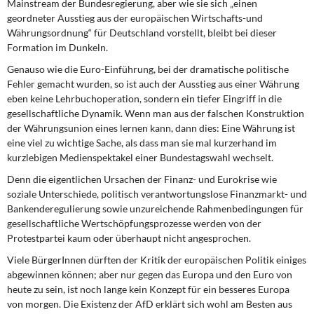
Mainstream der Bundesregierung, aber wie sie sich „einen
geordneter Ausstieg aus der europäischen Wirtschafts-und
Währungsordnung“ für Deutschland vorstellt, bleibt bei dieser
Formation im Dunkeln.
Genauso wie die Euro-Einführung, bei der dramatische politische
Fehler gemacht wur­den, so ist auch der Ausstieg aus einer Währung
eben keine Lehrbuchoperation, son­dern ein tiefer Eingriff in die
gesellschaftliche Dynamik. Wenn man aus der falschen Konstruktion
der Währungsunion eines lernen kann, dann dies: Eine Währung ist
eine viel zu wichtige Sache, als dass man sie mal kurzerhand im
kurzlebigen Medienspekta­kel einer Bundestagswahl wechselt.
Denn die eigentlichen Ursachen der Finanz- und Eurokrise wie
soziale Unterschiede, politisch verantwortungslose Finanzmarkt- und
Bankenderegulierung sowie unzu­reichende Rahmenbedingungen für
gesellschaftliche Wertschöpfungsprozesse werden von der
Protestpartei kaum oder überhaupt nicht angesprochen.
Viele BürgerInnen dürften der Kritik der europäischen Politik einiges
abgewinnen kön­nen; aber nur gegen das Europa und den Euro von
heute zu sein, ist noch lange kein Konzept für ein besseres Europa
von morgen. Die Existenz der AfD erklärt sich wohl am Besten aus