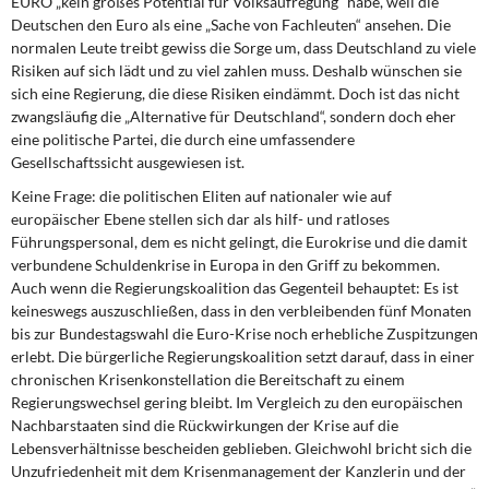
EURO „kein großes Potential für Volksaufregung“ habe, weil die
Deutschen den Euro als eine „Sache von Fachleuten“ ansehen. Die
nor­malen Leute treibt gewiss die Sorge um, dass Deutschland zu viele
Risiken auf sich lädt und zu viel zahlen muss. Deshalb wünschen sie
sich eine Regierung, die diese Risiken eindämmt. Doch ist das nicht
zwangsläufig die „Alternative für Deutschland“, sondern doch eher
eine politische Partei, die durch eine umfassendere
Gesellschaftssicht aus­gewiesen ist.
Keine Frage: die politischen Eliten auf nationaler wie auf
europäischer Ebene stellen sich dar als hilf- und ratloses
Führungspersonal, dem es nicht gelingt, die Eurokrise und die damit
verbundene Schuldenkrise in Europa in den Griff zu bekommen.
Auch wenn die Regierungskoalition das Gegenteil behauptet: Es ist
keineswegs auszuschließen, dass in den verbleibenden fünf Monaten
bis zur Bundestagswahl die Euro-Krise noch erhebliche Zuspitzungen
erlebt. Die bürgerliche Regierungskoalition setzt darauf, dass in einer
chronischen Krisenkonstellation die Bereitschaft zu einem
Regierungswechsel gering bleibt. Im Vergleich zu den europäischen
Nachbarstaaten sind die Rückwirkun­gen der Krise auf die
Lebensverhältnisse bescheiden geblieben. Gleichwohl bricht sich die
Unzufriedenheit mit dem Krisenmanagement der Kanzlerin und der