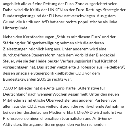
DIE LINKE
angeblich alle auf eine Rettung der Euro-Zone ausgerichtet seien.
Dabei wird die Kritik der LINKEN an der Euro-Rettungs-Strategie der
Bundesregierung und der EU bewusst verschwiegen. Aus gutem
Weitere Themen
Grund: die Kritik von AfD hat eher rechts-populistische als linke
Hintergründe
Memo-Gruppe
Neben den Kernforderungen „Schluss mit diesem Euro“ und der
Stärkung der Bürger­beteiligung nehmen sich die anderen
Institut Solidarische Moderne
Zielsetzungen reichlich karg aus. Unter anderem wird eine
durchgreifende Steuerreform nach dem Vorbild der Bierdeckel-
Rosa-Luxemburg-Stiftung
Steuer, wie sie der Heidelberger Verfassungsjurist Paul Kirchhof
vorgeschlagen hat. Das ist der vielzi­tierte „Professor aus Heidelberg“,
Über mich
dessen unsoziale Steuerpolitik selbst der CDU vor dem
Bundestagswahlen 2005 zu rechts war.
Kontakt
7.500 Mitglieder hat die Anti-Euro-Partei „Alternative für
Deutschland“ nach wenigenWochen gesammelt. Unter den neuen
Mitgliedern sind etliche Überwechsler aus ande­ren Parteien vor
allem aus der CDU, was vielleicht auch die wohlwollende Aufnahme
bei den bundesdeutschen Medien erklärt. Die AFD wird geführt von
Professoren, eini­gen ehemaligen Journalisten und Anti-Euro-
Aktivisten. Sie argumentieren gegen den vorherrschenden