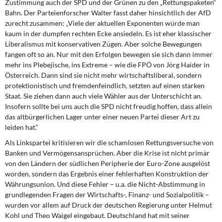
Zustimmung auch der SPD und der Grünen zu den „Rettungspaketen“
Bahn. Der Parteienforscher Walter fasst daher hinsichtlich der AfD
zurecht zusammen: „Viele der aktuellen Expo­nenten würde man
kaum in der dumpfen rechten Ecke ansiedeln. Es ist eher klassi­scher
Liberalismus mit konservativen Zügen. Aber solche Bewegungen
fangen oft so an. Nur mit den Erfolgen bewegen sie sich dann immer
mehr ins Plebejische, ins Ext­reme – wie die FPÖ von Jörg Haider in
Österreich. Dann sind sie nicht mehr wirt­schaftsliberal, sondern
protektionistisch und fremdenfeindlich, setzten auf einen starken
Staat. Sie ziehen dann auch viele Wähler aus der Unterschicht an.
Insofern sollte bei uns auch die SPD nicht freudig hoffen, dass allein
das altbürgerlichen Lager unter einer neuen Partei dieser Art zu
leiden hat.“
Als Linkspartei kritisieren wir die schamlosen Rettungsversuche von
Banken und Ver­mögensansprüchen. Aber die Krise ist nicht primär
von den Ländern der südlichen Pe­ripherie der Euro-Zone ausgelöst
worden, sondern das Ergebnis einer fehlerhaften Konstruktion der
Währungsunion. Und diese Fehler – u.a. die Nicht-Abstimmung in
grundlegenden Fragen der Wirtschafts-, Finanz- und Sozialpolitik –
wurden vor allem auf Druck der deutschen Regierung unter Helmut
Kohl und Theo Waigel eingebaut. Deutschland hat mit seiner