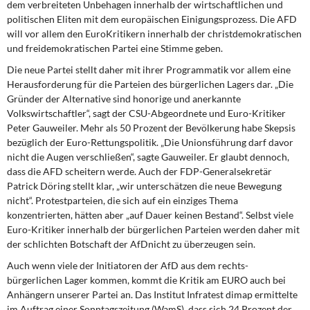
dem verbreiteten Unbehagen innerhalb der wirtschaftlichen und
politi­schen Eliten mit dem europäischen Einigungsprozess. Die AFD
will vor allem den Euro­Kritikern innerhalb der christdemokratischen
und freidemokratischen Partei eine Stimme geben.
Die neue Partei stellt daher mit ihrer Programmatik vor allem eine
Herausforderung für die Parteien des bürgerlichen Lagers dar. „Die
Gründer der Alternative sind honorige und anerkannte
Volkswirtschaftler“, sagt der CSU-Abgeordnete und Euro-Kritiker
Peter Gauweiler. Mehr als 50 Prozent der Bevölkerung habe Skepsis
bezüglich der Euro-Rettungspolitik. „Die Unionsführung darf davor
nicht die Augen verschließen“, sagte Gauweiler. Er glaubt dennoch,
dass die AFD scheitern werde. Auch der FDP-General­sekretär
Patrick Döring stellt klar, „wir unterschätzen die neue Bewegung
nicht“. Pro­testparteien, die sich auf ein einziges Thema
konzentrierten, hätten aber „auf Dauer keinen Bestand“. Selbst viele
Euro-Kritiker innerhalb der bürgerlichen Parteien werden daher mit
der schlichten Botschaft der AfDnicht zu überzeugen sein.
Auch wenn viele der Initiatoren der AfD aus dem rechts-
bürgerlichen Lager kommen, kommt die Kritik am EURO auch bei
Anhängern unserer Partei an. Das Institut Infratest dimap ermittelte
im Auftrag einer Sonntagszeitung (WamS), dass sich 24 Prozent der