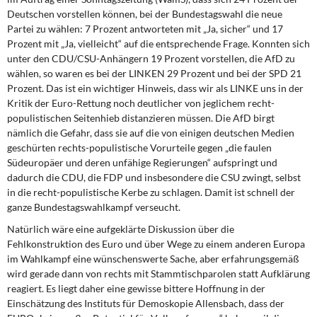
Deutschen vorstellen können, bei der Bundestagswahl die neue
Partei zu wählen: 7 Prozent antworteten mit „Ja, sicher“ und 17
Prozent mit „Ja, vielleicht“ auf die entspre­chende Frage. Konnten sich
unter den CDU/CSU-Anhängern 19 Prozent vorstellen, die AfD zu
wählen, so waren es bei der LINKEN 29 Prozent und bei der SPD 21
Prozent. Das ist ein wichtiger Hinweis, dass wir als LINKE uns in der
Kritik der Euro-Rettung noch deutlicher von jeglichem recht-
populistischen Seitenhieb distanzieren müssen. Die AfD birgt
nämlich die Gefahr, dass sie auf die von einigen deutschen Medien
geschür­ten rechts-populistische Vorurteile gegen „die faulen
Südeuropäer und deren unfähige Regierungen“ aufspringt und
dadurch die CDU, die FDP und insbesondere die CSU zwingt, selbst
in die recht-populistische Kerbe zu schlagen. Damit ist schnell der
ganze Bundestagswahlkampf verseucht.
Natürlich wäre eine aufgeklärte Diskussion über die
Fehlkonstruktion des Euro und über Wege zu einem anderen Europa
im Wahlkampf eine wünschenswerte Sache, aber er­fahrungsgemäß
wird gerade dann von rechts mit Stammtischparolen statt Aufklärung
reagiert. Es liegt daher eine gewisse bittere Hoffnung in der
Einschätzung des Instituts für Demoskopie Allensbach, dass der