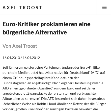
AXEL TROOST
Euro-Kritiker proklamieren eine
bürgerliche Alternative
Startseite
Themen
Von Axel Troost
Leitlinien linker Wirtschafts- und Finanzpolitik
16.04.2013 / 16.04.2012
Seit längerem geistert eine Parteineugründung der Euro-Kritiker
Wirtschaftspolitik
durch die Medien. Jetzt hat „Alternative für Deutschland“ (AfD) auf
einem Gründungsparteitag ihre Kandidatur zu den
Steuer- und Finanzpolitik
Bundestagswahlen angekündigt. Nach eigener Darstellung will die
AfD einen „geordneten Ausstieg“ aus dem Euro und sei daher
Öffentliche Infrastruktur und Daseinsvorsorge
angetreten, die „Zwangsjacke der erstarrten und verbrauchten
Altparteien zu sprengen“. Die AFD inszeniert sich daher in geradezu
Eurokrise und Griechenland
lächerlicher Weise als Robin-Hood-ähnlichen Retter, der die Bürger
vor der „großen Koalition“ der sonstigen Parteien bewahrt, die