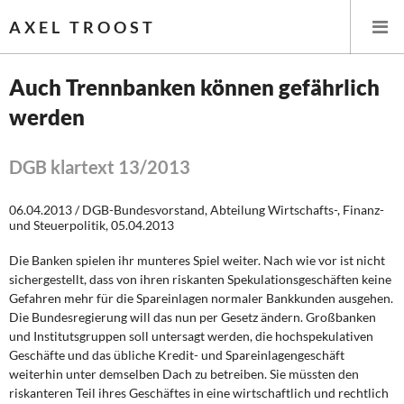
AXEL TROOST
Auch Trennbanken können gefährlich
werden
Startseite
Themen
DGB klartext 13/2013
Leitlinien linker Wirtschafts- und Finanzpolitik
06.04.2013 / DGB-Bundesvorstand, Abteilung Wirtschafts-, Finanz-
und Steuerpolitik, 05.04.2013
Wirtschaftspolitik
Die Banken spielen ihr munteres Spiel weiter. Nach wie vor ist nicht
sichergestellt, dass von ihren riskanten Spekulationsgeschäften keine
Steuer- und Finanzpolitik
Gefahren mehr für die Spareinlagen normaler Bankkunden ausgehen.
Die Bundesregierung will das nun per Gesetz ändern. Großbanken
Öffentliche Infrastruktur und Daseinsvorsorge
und Institutsgruppen soll untersagt werden, die hochspekulativen
Geschäfte und das übliche Kredit- und Spareinlagengeschäft
Eurokrise und Griechenland
weiterhin unter demselben Dach zu betreiben. Sie müssten den
riskanteren Teil ihres Geschäftes in eine wirtschaftlich und rechtlich