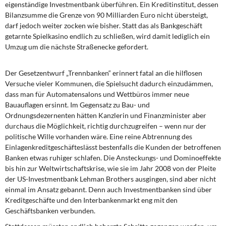
eigenständige Investmentbank überführen. Ein Kreditinstitut, dessen
DIE LINKE
Bilanzsumme die Grenze von 90 Milliarden Euro nicht übersteigt,
darf jedoch weiter zocken wie bisher. Statt das als Bankgeschäft
Weitere Themen
getarnte Spielkasino endlich zu schließen, wird damit lediglich ein
Umzug um die nächste Straßenecke gefordert.
Memo-Gruppe
Der Gesetzentwurf „Trennbanken“ erinnert fatal an die hilflosen
Institut Solidarische Moderne
Versuche vieler Kommunen, die Spielsucht da­durch einzudämmen,
dass man für Automatensalons und Wettbüros immer neue
Rosa-Luxemburg-Stiftung
Bauauflagen ersinnt. Im Gegensatz zu Bau- und
Ordnungsdezernenten hätten Kanzlerin und Finanzminister aber
durchaus die Möglichkeit, richtig durchzugreifen – wenn nur der
Über mich
politische Wille vorhanden wäre. Eine reine Abtrennung des
Einlagenkreditgeschäfteslässt bestenfalls die Kunden der betroffenen
Kontakt
Banken etwas ruhiger schlafen. Die Ansteckungs- und Dominoeffekte
bis hin zur Weltwirtschaftskrise, wie sie im Jahr 2008 von der Pleite
der US-Investment­bank Lehman Brothers ausgingen, sind aber nicht
einmal im Ansatz gebannt. Denn auch Investmentbanken sind über
Kreditgeschäfte und den Interbankenmarkt eng mit den
Geschäftsbanken verbunden.