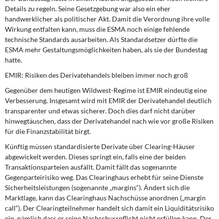
Details zu regeln. Seine Gesetzgebung war also ein eher
handwerklicher als politischer Akt. Damit die Verordnung ihre volle
Wirkung entfalten kann, muss die ESMA noch ei­nige fehlende
technische Standards ausarbeiten. Als Standardsetzer dürfte die
ESMA mehr Gestaltungsmöglichkeiten haben, als sie der Bundestag
hatte.
EMIR: Risiken des Derivatehandels bleiben immer noch groß
Gegenüber dem heutigen Wildwest-Regime ist EMIR eindeutig eine
Verbesserung. Ins­gesamt wird mit EMIR der Derivatehandel deutlich
transparenter und etwas sicherer. Doch dies darf nicht darüber
hinwegtäuschen, dass der Derivatehandel nach wie vor große Risiken
für die Finanzstabilität birgt.
Künftig müssen standardisierte Derivate über Clearing-Häuser
abgewickelt werden. Dieses springt ein, falls eine der beiden
Transaktionsparteien ausfällt. Damit fällt das sogenannte
Gegenparteirisiko weg. Das Clearinghaus erhebt für seine Dienste
Sicher­heitsleistungen (sogenannte „margins“). Ändert sich die
Marktlage, kann das Clearing­haus Nachschüsse anordnen („margin
call“). Der Clearingteilnehmer handelt sich damit ein Liquiditätsrisiko
ein, nämlich dass er seine Nachschusspflicht nicht erfüllen kann. Der