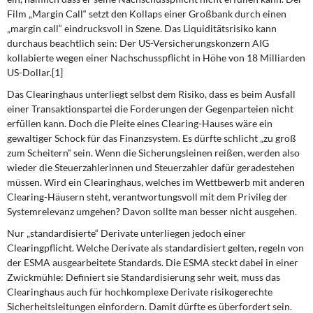
Film „Margin Call“ setzt den Kollaps einer Großbank durch einen
„margin call“ ein­drucksvoll in Szene. Das Liquiditätsrisiko kann
durchaus beachtlich sein: Der US-Versicherungskonzern AIG
kollabierte wegen einer Nachschusspflicht in Höhe von 18 Milliarden
US-Dollar.[1]
Das Clearinghaus unterliegt selbst dem Risiko, dass es beim Ausfall
einer Transakti­onspartei die Forderungen der Gegenparteien nicht
erfüllen kann. Doch die Pleite eines Clearing-Hauses wäre ein
gewaltiger Schock für das Finanzsystem. Es dürfte schlicht „zu groß
zum Scheitern“ sein. Wenn die Sicherungsleinen reißen, werden also
wieder die Steuerzahlerinnen und Steuerzahler dafür geradestehen
müssen. Wird ein Clea­ringhaus, welches im Wettbewerb mit anderen
Clearing-Häusern steht, verantwortungs­voll mit dem Privileg der
Systemrelevanz umgehen? Davon sollte man besser nicht ausgehen.
Nur „standardisierte“ Derivate unterliegen jedoch einer
Clearingpflicht. Welche Derivate als standardisiert gelten, regeln von
der ESMA ausgearbeitete Standards. Die ESMA steckt dabei in einer
Zwickmühle: Definiert sie Standardisierung sehr weit, muss das
Clearinghaus auch für hochkomplexe Derivate risikogerechte
Sicherheitsleitungen ein­fordern. Damit dürfte es überfordert sein.