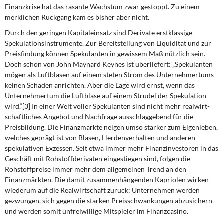
Finanzkrise hat das rasante Wachstum zwar gestoppt. Zu einem
merklichen Rück­gang kam es bisher aber nicht.
Durch den geringen Kapitaleinsatz sind Derivate erstklassige
Spekulationsinstrumente. Zur Bereitstellung von Liquidität und zur
Preisfindung können Spekulanten in gewissem Maß nützlich sein.
Doch schon von John Maynard Keynes ist überliefert: „Spekulanten
mögen als Luftblasen auf einem steten Strom des Unternehmertums
keinen Schaden anrichten. Aber die Lage wird ernst, wenn das
Unternehmertum die Luftblase auf einem Strudel der Spekulation
wird.“[3] In einer Welt voller Spekulanten sind nicht mehr realwirt­
schaftliches Angebot und Nachfrage ausschlaggebend für die
Preisbildung. Die Fi­nanzmärkte neigen umso stärker zum Eigenleben,
welches geprägt ist von Blasen, Herdenverhalten und anderen
spekulativen Exzessen. Seit etwa immer mehr Finanzin­vestoren in das
Geschäft mit Rohstoffderivaten eingestiegen sind, folgen die
Rohstoff­preise immer mehr dem allgemeinen Trend an den
Finanzmärkten. Die damit zusam­menhängenden Kapriolen wirken
wiederum auf die Realwirtschaft zurück: Unternehmen werden
gezwungen, sich gegen die starken Preisschwankungen abzusichern
und wer­den somit unfreiwillige Mitspieler im Finanzcasino.