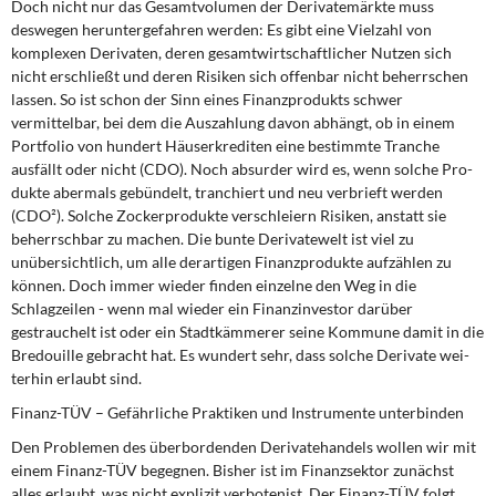
Doch nicht nur das Gesamtvolumen der Derivatemärkte muss
deswegen herunterge­fahren werden: Es gibt eine Vielzahl von
komplexen Derivaten, deren gesamtwirtschaft­licher Nutzen sich
nicht erschließt und deren Risiken sich offenbar nicht beherrschen
lassen. So ist schon der Sinn eines Finanzprodukts schwer
vermittelbar, bei dem die Auszahlung davon abhängt, ob in einem
Portfolio von hundert Häuserkrediten eine be­stimmte Tranche
ausfällt oder nicht (CDO). Noch absurder wird es, wenn solche Pro­
dukte abermals gebündelt, tranchiert und neu verbrieft werden
(CDO²). Solche Zocker­produkte verschleiern Risiken, anstatt sie
beherrschbar zu machen. Die bunte Deri­vatewelt ist viel zu
unübersichtlich, um alle derartigen Finanzprodukte aufzählen zu
können. Doch immer wieder finden einzelne den Weg in die
Schlagzeilen - wenn mal wieder ein Finanzinvestor darüber
gestrauchelt ist oder ein Stadtkämmerer seine Kom­mune damit in die
Bredouille gebracht hat. Es wundert sehr, dass solche Derivate wei­
terhin erlaubt sind.
Finanz-TÜV – Gefährliche Praktiken und Instrumente unterbinden
Den Problemen des überbordenden Derivatehandels wollen wir mit
einem Finanz-TÜV begegnen. Bisher ist im Finanzsektor zunächst
alles erlaubt, was nicht explizit verbotenist. Der Finanz-TÜV folgt