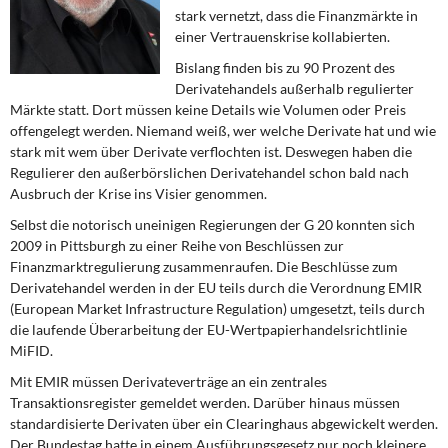
DIE LINKE
stark vernetzt, dass die Finanzmärkte in
einer Vertrauenskrise kolla­bierten.
Weitere Themen
Bislang finden bis zu 90 Prozent des
Derivatehandels außerhalb regulierter
Memo-Gruppe
Märkte statt. Dort müssen keine Details wie Volumen oder Preis
offengelegt werden. Niemand weiß, wer welche Derivate hat und wie
Institut Solidarische Moderne
stark mit wem über Derivate verflochten ist. Deswegen haben die
Regulierer den außerbörslichen Derivatehandel schon bald nach
Ausbruch der Krise ins Visier genommen.
Rosa-Luxemburg-Stiftung
Selbst die notorisch uneinigen Regierungen der G 20 konnten sich
2009 in Pittsburgh zu einer Reihe von Beschlüssen zur
Über mich
Finanzmarktregulierung zusammenraufen. Die Be­schlüsse zum
Derivatehandel werden in der EU teils durch die Verordnung EMIR
Kontakt
(Eu­ropean Market Infrastructure Regulation) umgesetzt, teils durch
die laufende Überarbei­tung der EU-Wertpapierhandelsrichtlinie
MiFID.
Mit EMIR müssen Derivateverträge an ein zentrales
Transaktionsregister gemeldet werden. Darüber hinaus müssen
standardisierte Derivaten über ein Clearinghaus ab­gewickelt werden.
Der Bundestag hatte in einem Ausführungsgesetz nur noch kleinere