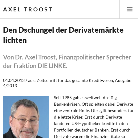
AXEL TROOST
Den Dschungel der Derivatemärkte
lichten
Startseite
Themen
Von Dr. Axel Troost, Finanzpolitischer Sprecher
der Fraktion DIE LINKE.
Leitlinien linker Wirtschafts- und Finanzpolitik
01.04.2013 / aus: Zeitschrift für das gesamte Kreditwesen, Ausgabe
Wirtschaftspolitik
4/2013
Seit 1985 gab es weltweit dreißig
Steuer- und Finanzpolitik
Bankenkrisen. Oft spielten dabei Derivate
eine zentra­le Rolle. Dies gilt besonders für
Öffentliche Infrastruktur und Daseinsvorsorge
die letzte Krise: Erst durch Derivate
landeten US-Hypothekenkredite in den
Eurokrise und Griechenland
Portfolien deutscher Banken. Erst durch
Derivate waren die Finanzinstitute so