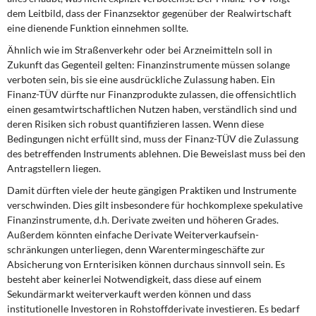
dem Leitbild, dass der Finanzsektor gegenüber der Realwirt­schaft
eine dienende Funktion einnehmen sollte.
Ähnlich wie im Straßenverkehr oder bei Arzneimitteln soll in
Zukunft das Gegenteil gel­ten: Finanzinstrumente müssen solange
verboten sein, bis sie eine ausdrückliche Zu­lassung haben. Ein
Finanz-TÜV dürfte nur Finanzprodukte zulassen, die offensichtlich
einen gesamtwirtschaftlichen Nutzen haben, verständlich sind und
deren Risiken sich robust quantifizieren lassen. Wenn diese
Bedingungen nicht erfüllt sind, muss der Fi­nanz-TÜV die Zulassung
des betreffenden Instruments ablehnen. Die Beweislast muss bei den
Antragstellern liegen.
Damit dürften viele der heute gängigen Praktiken und Instrumente
verschwinden. Dies gilt insbesondere für hochkomplexe spekulative
Finanzinstrumente, d.h. Derivate zwei­ten und höheren Grades.
Außerdem könnten einfache Derivate Weiterverkaufsein­
schränkungen unterliegen, denn Warentermingeschäfte zur
Absicherung von Ernterisi­ken können durchaus sinnvoll sein. Es
besteht aber keinerlei Notwendigkeit, dass diese auf einem
Sekundärmarkt weiterverkauft werden können und dass
institutionelle Inves­toren in Rohstoffderivate investieren. Es bedarf