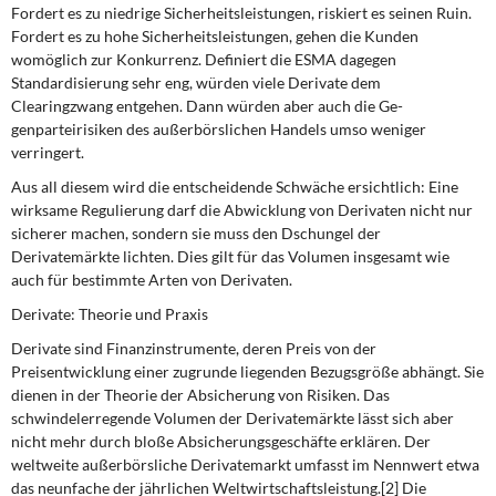
Fordert es zu niedrige Sicherheitsleistungen, riskiert es seinen Ruin.
Fordert es zu hohe Sicherheitsleistungen, gehen die Kunden
womöglich zur Konkurrenz. Definiert die ESMA dagegen
Standardisierung sehr eng, würden viele Derivate dem
Clearingzwang entgehen. Dann würden aber auch die Ge­
genparteirisiken des außerbörslichen Handels umso weniger
verringert.
Aus all diesem wird die entscheidende Schwäche ersichtlich: Eine
wirksame Regulie­rung darf die Abwicklung von Derivaten nicht nur
sicherer machen, sondern sie muss den Dschungel der
Derivatemärkte lichten. Dies gilt für das Volumen insgesamt wie
auch für bestimmte Arten von Derivaten.
Derivate: Theorie und Praxis
Derivate sind Finanzinstrumente, deren Preis von der
Preisentwicklung einer zugrunde liegenden Bezugsgröße abhängt. Sie
dienen in der Theorie der Absicherung von Risi­ken. Das
schwindelerregende Volumen der Derivatemärkte lässt sich aber
nicht mehr durch bloße Absicherungsgeschäfte erklären. Der
weltweite außerbörsliche Derivate­markt umfasst im Nennwert etwa
das neunfache der jährlichen Weltwirtschaftsleistung.[2] Die