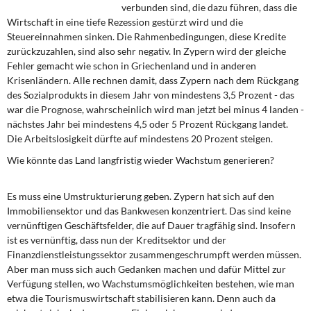
DIE LINKE
verbunden sind, die dazu führen, dass die
Wirtschaft in eine tiefe Rezession gestürzt wird und die
Steuereinnahmen sinken. Die Rahmenbedingungen, diese Kredite
Weitere Themen
zurückzuzahlen, sind also sehr negativ. In Zypern wird der gleiche
Fehler gemacht wie schon in Griechenland und in anderen
Memo-Gruppe
Krisenländern. Alle rechnen damit, dass Zypern nach dem Rückgang
des Sozialprodukts in diesem Jahr von mindestens 3,5 Prozent - das
Institut Solidarische Moderne
war die Prognose, wahrscheinlich wird man jetzt bei minus 4 landen -
nächstes Jahr bei mindestens 4,5 oder 5 Prozent Rückgang landet.
Die Arbeitslosigkeit dürfte auf mindestens 20 Prozent steigen.
Rosa-Luxemburg-Stiftung
Wie könnte das Land langfristig wieder Wachstum generieren?
Über mich
Es muss eine Umstrukturierung geben. Zypern hat sich auf den
Kontakt
Immobiliensektor und das Bankwesen konzentriert. Das sind keine
vernünftigen Geschäftsfelder, die auf Dauer tragfähig sind. Insofern
ist es vernünftig, dass nun der Kreditsektor und der
Finanzdienstleistungssektor zusammengeschrumpft werden müssen.
Aber man muss sich auch Gedanken machen und dafür Mittel zur
Verfügung stellen, wo Wachstumsmöglichkeiten bestehen, wie man
etwa die Tourismuswirtschaft stabilisieren kann. Denn auch da