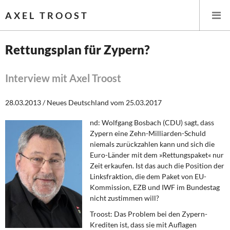
AXEL TROOST
Rettungsplan für Zypern?
Startseite
Interview mit Axel Troost
Themen
28.03.2013 / Neues Deutschland vom 25.03.2017
Leitlinien linker Wirtschafts- und Finanzpolitik
nd: Wolfgang Bosbach (CDU) sagt, dass
Zypern eine Zehn-Milliarden-Schuld
Wirtschaftspolitik
niemals zurückzahlen kann und sich die
Euro-Länder mit dem »Rettungspaket« nur
Steuer- und Finanzpolitik
Zeit erkaufen. Ist das auch die Position der
Linksfraktion, die dem Paket von EU-
Kommission, EZB und IWF im Bundestag
Öffentliche Infrastruktur und Daseinsvorsorge
nicht zustimmen will?
Eurokrise und Griechenland
Troost: Das Problem bei den Zypern-
Krediten ist, dass sie mit Auflagen