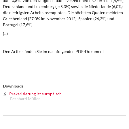
auf 10,8%. Von den Mitgliedstaaten verzeichneten Österreich (4,9%),
DIE LINKE
Deutschland und Luxemburg (je 5,3%) sowie die Niederlande (6,0%)
die niedrigsten Arbeitslosenquoten. Die höchsten Quoten meldeten
Weitere Themen
Griechenland (27,0% im November 2012), Spanien (26,2%) und
Portugal (17,6%).
Memo-Gruppe
(...)
Institut Solidarische Moderne
Den Artikel finden Sie im nachfolgenden PDF-Dokument
Rosa-Luxemburg-Stiftung
Über mich
Downloads
Kontakt
Prekarisierung ist europäisch
Bernhard Müller