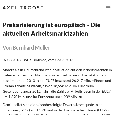
AXEL TROOST
Prekarisierung ist europäisch - Die
aktuellen Arbeitsmarktzahlen
Startseite
Themen
Von Bernhard Müller
Leitlinien linker Wirtschafts- und Finanzpolitik
07.03.2013 / sozialismus.de, vom 06.03.2013
Anders als in Deutschland ist die Situation auf den Arbeitsmärkten in
Wirtschaftspolitik
vielen europäischen Nachbarstaaten bedrückend. Eurostat schätzt,
dass im Januar 2013 in der EU27 insgesamt 26,217 Mio. Männer und
Steuer- und Finanzpolitik
Frauen arbeitslos waren, davon 18,998 Mio. im Euroraum.
Gegenüber Januar 2012 nahm die Zahl der Arbeitslosen in der EU27
Öffentliche Infrastruktur und Daseinsvorsorge
um 1,890 Mio. und im Euroraum um 1,909 Mio. zu.
Damit belief sich die saisonbereinigte
Erwerbslosenquote in der
Eurokrise und Griechenland
Eurozone (EZ 17) auf 11,9% und in der Europäischen Union (EU 27)