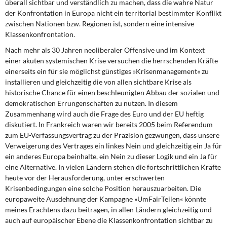
überall sichtbar und verständlich zu machen, dass die wahre Natur
der Konfrontation in Europa nicht ein territorial bestimmter Konflikt
zwischen Nationen bzw. Regionen ist, sondern eine intensive
Klassenkonfrontation.
Nach mehr als 30 Jahren neoliberaler Offensive und im Kontext
einer akuten systemischen Krise versuchen die herrschenden Kräfte
einerseits ein für sie möglichst günstiges »Krisenmanagement« zu
installieren und gleichzeitig die von allen sichtbare Krise als
historische Chance für einen beschleunigten Abbau der sozialen und
demokratischen Errungenschaften zu nutzen. In diesem
Zusammenhang wird auch die Frage des Euro und der EU heftig
diskutiert. In Frankreich waren wir bereits 2005 beim Referendum
zum EU-Verfassungsvertrag zu der Präzision gezwungen, dass unsere
Verweigerung des Vertrages ein linkes Nein und gleichzeitig ein Ja für
ein anderes Europa beinhalte, ein Nein zu dieser Logik und ein Ja für
eine Alternative. In vielen Ländern stehen die fortschrittlichen Kräfte
heute vor der Herausforderung, unter erschwerten
Krisenbedingungen eine solche Position herauszuarbeiten. Die
europaweite Ausdehnung der Kampagne »UmFairTeilen« könnte
meines Erachtens dazu beitragen, in allen Ländern gleichzeitig und
auch auf europäischer Ebene die Klassenkonfrontation sichtbar zu