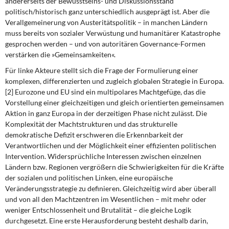
andererseits der Bewusstseins- und Diskussionsstand
politisch/historisch ganz unterschiedlich ausgeprägt ist. Aber die
Verallgemeinerung von Austeritätspolitik – in manchen Ländern
muss bereits von sozialer Verwüstung und humanitärer Katastrophe
gesprochen werden – und von autoritären Governance-Formen
verstärken die »Gemeinsamkeiten«.
Für linke Akteure stellt sich die Frage der Formulierung einer
komplexen, differenzierten und zugleich globalen Strategie in Europa.
[2] Eurozone und EU sind ein multipolares Machtgefüge, das die
Vorstellung einer gleichzeitigen und gleich orientierten gemeinsamen
Aktion in ganz Europa in der derzeitigen Phase nicht zulässt. Die
Komplexität der Machtstrukturen und das strukturelle
demokratische Defizit erschweren die Erkennbarkeit der
Verantwortlichen und der Möglichkeit einer effizienten politischen
Intervention. Widersprüchliche Interessen zwischen einzelnen
Ländern bzw. Regionen vergrößern die Schwierigkeiten für die Kräfte
der sozialen und politischen Linken, eine europäische
Veränderungsstrategie zu definieren. Gleichzeitig wird aber überall
und von all den Machtzentren im Wesentlichen – mit mehr oder
weniger Entschlossenheit und Brutalität – die gleiche Logik
durchgesetzt. Eine erste Herausforderung besteht deshalb darin,