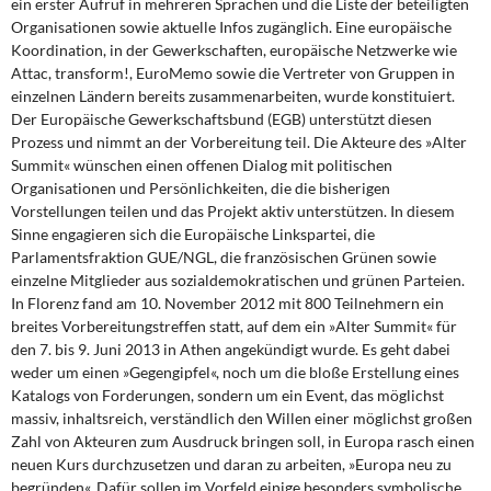
ein erster Aufruf in mehreren Sprachen und die Liste der beteiligten
Organisationen sowie aktuelle Infos zugänglich. Eine europäische
Koordination, in der Gewerkschaften, europäische Netzwerke wie
Attac, transform!, EuroMemo sowie die Vertreter von Gruppen in
einzelnen Ländern bereits zusammenarbeiten, wurde konstituiert.
Der Europäische Gewerkschaftsbund (EGB) unterstützt diesen
Prozess und nimmt an der Vorbereitung teil. Die Akteure des »Alter
Summit« wünschen einen offenen Dialog mit politischen
Organisationen und Persönlichkeiten, die die bisherigen
Vorstellungen teilen und das Projekt aktiv unterstützen. In diesem
Sinne engagieren sich die Europäische Linkspartei, die
Parlamentsfraktion GUE/NGL, die französischen Grünen sowie
einzelne Mitglieder aus sozialdemokratischen und grünen Parteien.
In Florenz fand am 10. November 2012 mit 800 Teilnehmern ein
breites Vorbereitungstreffen statt, auf dem ein »Alter Summit« für
den 7. bis 9. Juni 2013 in Athen angekündigt wurde. Es geht dabei
weder um einen »Gegengipfel«, noch um die bloße Erstellung eines
Katalogs von Forderungen, sondern um ein Event, das möglichst
massiv, inhaltsreich, verständlich den Willen einer möglichst großen
Zahl von Akteuren zum Ausdruck bringen soll, in Europa rasch einen
neuen Kurs durchzusetzen und daran zu arbeiten, »Euro­pa neu zu
begründen«. Dafür sollen im Vorfeld einige besonders symbolische