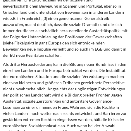
gewerkschaftlichen Bewegung in Spanien und Portugal, ebenso in
Griechenland und unterstützt von Bewegungen in anderen Ländern
wie z.B. in Frankreich,[3] einen gemeinsamen Generalstreik
auszurufen, macht deutlich, dass die soziale Dramatik und die sich
immer deutlicher als schädlich herausstellende Austeritäts­politk, mit
der Folge der Unterminierung der Positionen der Gewerkschaften
(siehe Fiskalpakt) in ganz Europa den sich entwickelnden
Bewegungen neue Impulse verleiht und so auch im EGB und damit in
der EU neue Realitäten schaffen.
Als dritte Herausforderung kann die Bildung neuer Bündnisse in den
einzelnen Ländern und in Europa betrachtet werden. Die Instabilität
der europäischen Situation und die sozialen Verwüstungen machen
eine von kleineren und größeren Erdbeben gezeichnete Perspektive
nicht unwahrscheinlich. Angesichts der ungünstigen Entwicklungen
der politischen Landschaft wird die Bildung breiter Fronten gegen
Austerität, soziale Zerstörungen und autoritäre Governance-
Lösungen zu einer dringenden Frage. Während sich die Rechte in
vielen Ländern noch weiter nach rechts entwickelt und Barrieren zur
gestärkten extremen Rechten eingerissen werden, hält die Krise der
europäischen Sozialdemokratie an. Auch wenn bei der Abwahl