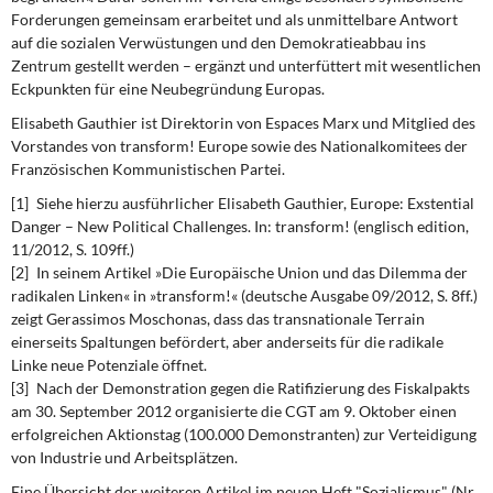
Forderungen gemeinsam erarbeitet und als unmittelbare Antwort
auf die sozialen Verwüstungen und den Demokratieabbau ins
Zentrum gestellt werden – ergänzt und unterfüttert mit wesentlichen
Eckpunkten für eine Neubegründung Europas.
Elisabeth Gauthier
ist Direktorin von Espaces Marx und Mitglied des
Vorstandes von transform! Europe sowie des Nationalkomitees der
Französischen Kommunistischen Partei.
[1] Siehe hierzu ausführlicher Elisabeth Gauthier, Europe: Exstential
Danger – New Political Challenges. In: transform! (englisch edition,
11/2012, S. 109ff.)
[2] In seinem Artikel »Die Europäische Union und das Dilemma der
radikalen Linken« in »transform!« (deutsche Ausgabe 09/2012, S. 8ff.)
zeigt Gerassimos Moschonas, dass das transnationale Terrain
einerseits Spaltungen befördert, aber anderseits für die radikale
Linke neue Potenziale öffnet.
[3] Nach der Demonstration gegen die Ratifizierung des Fiskalpakts
am 30. September 2012 organisierte die CGT am 9. Oktober einen
erfolgreichen Aktionstag (100.000 Demonstranten) zur Verteidigung
von Industrie und Arbeitsplätzen.
Eine Übersicht der weiteren Artikel im neuen Heft "Sozialismus" (Nr.