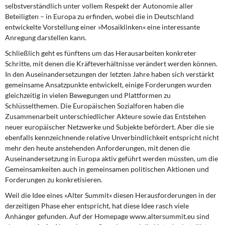
selbstverständlich unter vollem Respekt der Autonomie aller
Beteiligten – in Euro­pa zu erfinden, wobei die in Deutschland
entwickelte Vorstellung einer »Mosaiklinken« eine interessante
Anregung darstellen kann.
Schließlich geht es fünftens um das Herausarbeiten konkreter
Schritte, mit denen die Kräfteverhältnisse verändert werden können.
In den Auseinandersetzungen der letzten Jahre haben sich verstärkt
gemeinsame Ansatzpunkte entwickelt, einige Forderungen wurden
gleichzeitig in vielen Bewegungen und Plattformen zu
Schlüsselthemen. Die Europäischen Sozialforen haben die
Zusammenarbeit unterschiedlicher Akteure sowie das Entstehen
neuer europäischer Netzwerke und Subjekte befördert. Aber die sie
ebenfalls kennzeichnende relative Unverbindlichkeit entspricht nicht
mehr den heute anstehenden Anforderungen, mit denen die
Auseinandersetzung in Europa aktiv geführt werden müssten, um die
Gemeinsamkeiten auch in gemeinsamen politischen Aktionen und
Forderungen zu konkretisieren.
Weil die Idee eines »Alter Summit« diesen Herausforderungen in der
derzeitigen Phase eher entspricht, hat die­se Idee rasch viele
Anhänger gefunden. Auf der Homepage www.altersummit.eu sind