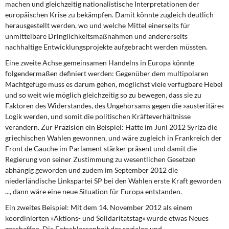
machen und gleichzeitig nationalistische Interpretationen der
europäischen Krise zu bekämpfen. Damit könnte zugleich deutlich
herausgestellt werden, wo und welche Mittel einerseits für
unmittelbare Dringlichkeitsmaßnahmen und andererseits
nachhaltige Entwicklungsprojekte aufgebracht werden müssten.
Eine zweite Achse gemeinsamen Handelns in Europa könnte
folgendermaßen definiert werden: Gegenüber dem multipolaren
Machtgefüge muss es darum gehen, möglichst viele verfügbare Hebel
und so weit wie möglich gleichzeitig so zu bewegen, dass sie zu
Faktoren des Widerstandes, des Ungehorsams gegen die »austeritäre«
Logik werden, und somit die politischen Kräfteverhältnisse
verändern. Zur Präzision ein Beispiel: Hätte im Juni 2012 Syriza die
griechischen Wahlen gewonnen, und wäre zugleich in Frankreich der
Front de Gauche im Parlament stärker präsent und damit die
Regierung von seiner Zustimmung zu wesentlichen Gesetzen
abhängig geworden und zudem im September 2012 die
niederländische Linkspartei SP bei den Wahlen erste Kraft geworden
..., dann wäre eine neue Situation für Europa entstanden.
Ein zweites Beispiel: Mit dem 14. November 2012 als einem
koordinierten »Aktions- und Solidaritätstag« wurde etwas Neues
geschaffen. Die Entschlossenheit der sozialen und