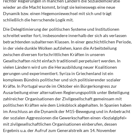
rechter Regierungen in manchen Ländern die Sozialdemokratie
wieder an die Macht kommt, bringt sie keineswegs eine neue
Dynamik bzw. einen Hegemoniewechsel mit sich und trägt
schließlich die herrschende Logik mit.
Die Delegitimierung der politischen Systeme und Institutionen
schreitet weiter fort, insbesondere innerhalb der sich als verlassen
betrachtenden subalternen Klassen. In einer geschichtlichen Periode,
in der viele dunkle Wolken aufziehen, kann die Arbeitsteilung
zwischen diversen fortschrittlichen Kräften in unseren
Gesellschaften nicht einfach traditionell perpetuiert werden. In
vielen Ländern wird um die Herausbildung neuer Koalitionen
gerungen und experimentiert. Syriza in Griechenland ist ein
komplexes Bündnis politischer und sich politisierender sozialer
Kräfte. In Portugal wurde im Oktober ein Bürgerkongress zur
Ausarbeitung einer alternativen Regierungspolitik unter Beteiligung
zahlreicher Organisationen der Zivilgesellschaft gemeinsam mit
politischen Kräften wie dem Linksblock abgehalten. In Spanien haben
im Anschluss an die Dynamik der M15-Bewegung und in Anbetracht
der sozialen Aggressionen die Gewerkschaften einen »Sozialgipfel«
mit zivilgesellschaftlichen Organisationen einberufen, dessen
Ergebnis u.a. der Aufruf zum Generalstreik am 14. November