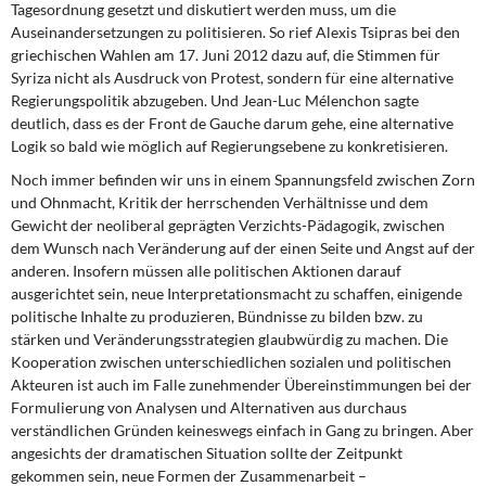
Tagesordnung gesetzt und diskutiert werden muss, um die
Auseinandersetzungen zu politisieren. So rief Alexis Tsipras bei den
griechischen Wahlen am 17. Juni 2012 dazu auf, die Stimmen für
Syriza nicht als Ausdruck von Protest, sondern für eine alternative
Regierungspolitik abzugeben. Und Jean-Luc Mélenchon sagte
deutlich, dass es der Front de Gauche darum gehe, eine alternative
Logik so bald wie möglich auf Regierungsebene zu konkretisieren.
Noch immer befinden wir uns in einem Spannungsfeld zwischen Zorn
und Ohnmacht, Kritik der herrschenden Verhältnisse und dem
Gewicht der neo­liberal geprägten Verzichts-Pädagogik, zwischen
dem Wunsch nach Veränderung auf der einen Seite und Angst auf der
anderen. Insofern müssen alle politischen Aktionen darauf
ausgerichtet sein, neue Interpretationsmacht zu schaffen, einigende
politische Inhalte zu produzieren, Bündnisse zu bilden bzw. zu
stärken und Veränderungsstrategien glaubwürdig zu machen. Die
Kooperation zwischen unterschiedlichen sozialen und politischen
Akteuren ist auch im Falle zunehmender Übereinstimmungen bei der
Formulierung von Analysen und Alternativen aus durchaus
verständlichen Gründen keineswegs einfach in Gang zu bringen. Aber
angesichts der dramatischen Situation sollte der Zeitpunkt
gekommen sein, neue Formen der Zusammenarbeit –