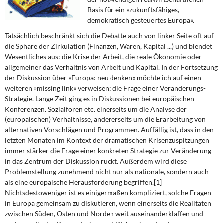
DIE LINKE
Basis für ein »zukunftsfähiges,
demokratisch gesteuertes Europa«.
Weitere Themen
Tatsächlich beschränkt sich die Debatte auch von linker Seite oft auf
die Sphäre der Zirkulation (Finanzen, Waren, Kapital ...) und blendet
Memo-Gruppe
Wesentliches aus: die Krise der Arbeit, die reale Ökonomie oder
allgemeiner das Verhältnis von Arbeit und Kapital. In der Fortsetzung
Institut Solidarische Moderne
der Diskussion über »Euro­pa: neu denken« möchte ich auf einen
weiteren »missing link« verweisen: die Frage einer Veränderungs-
Strategie. Lange Zeit ging es in Diskussionen bei europäischen
Rosa-Luxemburg-Stiftung
Konferenzen, Sozialforen etc. einerseits um die Analyse der
(europäischen) Verhältnisse, andererseits um die Erarbeitung von
Über mich
alternativen Vorschlägen und Programmen. Auffällig ist, dass in den
letzten Monaten im Kontext der dramatischen Krisenzuspitzungen
Kontakt
immer stärker die Frage einer konkreten Strategie zur Veränderung
in das Zentrum der Diskussion rückt. Außerdem wird diese
Problemstellung zunehmend nicht nur als nationale, sondern auch
als eine europäische Herausforderung begriffen.[1]
Nichtsdestoweniger ist es einigermaßen kompliziert, solche Fragen
in Europa gemeinsam zu diskutieren, wenn einerseits die Realitäten
zwischen Süden, Osten und Norden weit auseinanderklaffen und