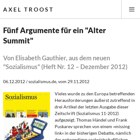
AXEL TROOST
Fünf Argumente für ein "Alter
Summit"
Startseite
Themen
Von Elisabeth Gauthier, aus dem neuen
"Sozialismus" (Heft Nr. 12 – Dezember 2012)
Leitlinien linker Wirtschafts- und Finanzpolitik
06.12.2012 / sozialismus.de, vom 29.11.2012
Wirtschaftspolitik
Vieles wurde zu den Europa betreffenden
Herausforderungen äußerst zutreffend in
Steuer- und Finanzpolitik
drei Artikel der letzten Ausgabe dieser
Zeitschrift (Sozialismus 11-2012)
Öffentliche Infrastruktur und Daseinsvorsorge
aufgezeigt. Thomas Händel und Frank
Puskarev sprechen von einem »missing
Eurokrise und Griechenland
link« in der bisherigen Debatte, nämlich
der notwendigen realwirtschaftlichen