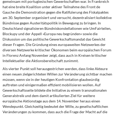
gemeinsam mit portugiesischen Gewerkschaften war. In Frankreich
hat eine breite Koalition unter aktiver Teilnahme des Front de
Gauche die Demonstration gegen die Ratifizierung des Fiskalpaktes
am 30. September organisiert und versucht, dezentralisiert kollektive
Bündnisse gegen Austeritätspolitik in Bewegung zu bringen. In
Deutschland signalisieren Bündniskonstellationen wie UmFairteilen,
Blockupy und der Appell »Europa neu begründen« sowie die
Diskussion um das politische Gewerkschaftsmandat das Gewicht
dieser Fragen. Die Gründung eines europaweiten Netzwerkes der
diversen Netzwerke kritischer Ökonomen beim europäischen Forum
in Florenz Anfang November zeigt, dass auch in Kreisen kritischer
Intellektueller die Aktionsbereitschaft zunimmt.
Als vierter Punkt soll herausgestrichen werden, dass linke Akteure
einen neuen zielgerichteten Willen zur Veränderung sichtbar machen
müssen, wenn sie in der heutigen Konfrontation glaubwürdig
auftreten und einigermaßen effizient mobilisieren wollen. Auf
Gewerkschaftsseite bildete die Initiative zu einem transnationalen
Generalstreik und dem damit artikulierten Ziel für weitere
europäische Aktionstage aus dem 14. November heraus einen
Wendepunkt. Gleichzeitig bedeutet der Wille, zu gesellschaftlichen
Veränderungen zu kommen, dass auch die Frage der Macht auf die