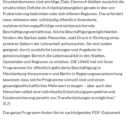
Grundeinkommen sind wichtige Ziele. Dennoch bleiben zunächst die
DIE LINKE
strukturellen Defizite im Arbeitsplatzangebot gerade in den von
Prekarisierung bedrohten oder betroffenen Regionen. Das erfordert
Weitere Themen
neue, teilweise oder vollständig öffentlich finanzierte,
sozialversicherungspflichtige und existenzsichernde
Memo-Gruppe
Beschäftigungsverhältnisse. Solche Beschäftigungsmöglichkeiten
fördern die Stärken jedes Menschen, statt Druck in Richtung eines
Institut Solidarische Moderne
prekären Sektors der Lohnarbeit aufzumachen. Sie sind zudem
geeignet, durch zusätzliche Leistungen und Angebote im
gemeinnützigen Bereich die Lebensqualität in den Städten,
Rosa-Luxemburg-Stiftung
Gemeinden und Regionen zu erhöhen. DIE LINKE hat mit ihren
Programmen für öffentlich geförderte Beschäftigung in
Über mich
Mecklenburg-Vorpommern und Berlin in Regierungsverantwortung
bewiesen, dass solche Programme sinnvoll sind und einen
gesamtgesellschaftlichen Mehrwert erzeugen – aber auch den
Kontakt
Menschen selbst eine individuelle Entwicklungsperspektive und
Existenzsicherung jenseits von Transferleistungen ermöglichen."
(S.7)
Das ganze Programm finden Sie im nachfolgenden PDF-Dokument