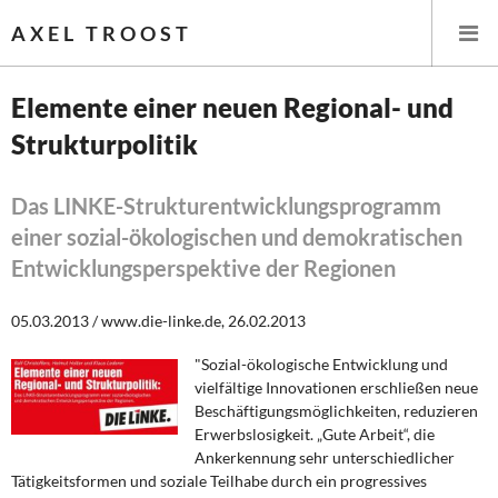
AXEL TROOST
Elemente einer neuen Regional- und
Strukturpolitik
Startseite
Themen
Das LINKE-Strukturentwicklungsprogramm
einer sozial-ökologischen und demokratischen
Leitlinien linker Wirtschafts- und Finanzpolitik
Entwicklungsperspektive der Regionen
Wirtschaftspolitik
05.03.2013 / www.die-linke.de, 26.02.2013
Steuer- und Finanzpolitik
"Sozial-ökologische Entwicklung und
vielfältige Innovationen erschließen neue
Öffentliche Infrastruktur und Daseinsvorsorge
Beschäftigungsmöglichkeiten, reduzieren
Erwerbslosigkeit. „Gute Arbeit“, die
Ankerkennung sehr unterschiedlicher
Eurokrise und Griechenland
Tätigkeitsformen und soziale Teilhabe durch ein progressives