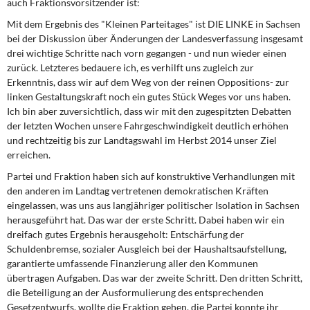
auch Fraktionsvorsitzender ist:
DIE LINKE
Mit dem Ergebnis des "Kleinen Parteitages" ist DIE LINKE in Sachsen
bei der Diskussion über Änderungen der Landesverfassung insgesamt
Weitere Themen
drei wichtige Schritte nach vorn gegangen - und nun wieder einen
zurück. Letzteres bedauere ich, es verhilft uns zugleich zur
Memo-Gruppe
Erkenntnis, dass wir auf dem Weg von der reinen Oppositions- zur
linken Gestaltungskraft noch ein gutes Stück Weges vor uns haben.
Institut Solidarische Moderne
Ich bin aber zuversichtlich, dass wir mit den zugespitzten Debatten
der letzten Wochen unsere Fahrgeschwindigkeit deutlich erhöhen
Rosa-Luxemburg-Stiftung
und rechtzeitig bis zur Landtagswahl im Herbst 2014 unser Ziel
erreichen.
Über mich
Partei und Fraktion haben sich auf konstruktive Verhandlungen mit
den anderen im Landtag vertretenen demokratischen Kräften
eingelassen, was uns aus langjähriger politischer Isolation in Sachsen
Kontakt
herausgeführt hat. Das war der erste Schritt. Dabei haben wir ein
dreifach gutes Ergebnis herausgeholt: Entschärfung der
Schuldenbremse, sozialer Ausgleich bei der Haushaltsaufstellung,
garantierte umfassende Finanzierung aller den Kommunen
übertragen Aufgaben. Das war der zweite Schritt. Den dritten Schritt,
die Beteiligung an der Ausformulierung des entsprechenden
Gesetzentwurfs, wollte die Fraktion gehen, die Partei konnte ihr