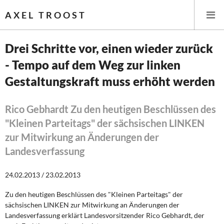
AXEL TROOST
Drei Schritte vor, einen wieder zurück
- Tempo auf dem Weg zur linken
Startseite
Gestaltungskraft muss erhöht werden
Themen
Rico Gebhardt Zu den heutigen Beschlüssen des
Leitlinien linker Wirtschafts- und Finanzpolitik
"Kleinen Parteitags" der sächsischen LINKEN
zur Mitwirkung an Änderungen der
Wirtschaftspolitik
Landesverfassung
Steuer- und Finanzpolitik
24.02.2013 / 23.02.2013
Öffentliche Infrastruktur und Daseinsvorsorge
Zu den heutigen Beschlüssen des "Kleinen Parteitags" der
sächsischen LINKEN zur Mitwirkung an Änderungen der
Eurokrise und Griechenland
Landesverfassung erklärt Landesvorsitzender Rico Gebhardt, der