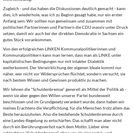
Zugleich - und das haben die Diskussionen deutlich gemacht - kann
dies, ich wiederhole, was ich zu Beginn gesagt habe, nur ein erster
Anfang sein. Wir sollten nun gemeinsam und zusammen mit
politischen Partnerinnen und Partnern die CDU massiv unter Druck
setzen, damit wir auch bei der direkten Demokratie in Sachsen ein
gutes Stück vorankommen.
Von den erfolgreichen LINKEN Kommunalpolitikerinnen und
Kommunalpolitikern kann man lernen, dass man als LINKE unter
kapitalistischen Bedingungen nur mit intakter Dialektik
weiterkommt. Der Verwirklichung der eigenen Ideale kommt nur
näher, wer nicht vor Widersprüchen flüchtet, sondern versucht, sie
nach bestem Wissen und Gewissen produktiv zu machen.
Wir lehnen die "Schuldenbremse" generell als Mittel der Politik ab -
wenn sie aber gegen den Willen unserer Partei bundesweit
beschlossen und im Grundgesetz verankert wurde, dann haben wir
meines Erachtens die Verpflichtung, für die Menschen trotz allem das
Beste herauszuholen. Also die bestehende Schuldenbremse durch
eine Landes-Regelung zu entschärfen. Das schafft man aber nicht
durch ein Berührungsverbot nach dem Motto: Lieber eine
schlechtere "Schuldenbremse" ohne uns als eine sozial- und