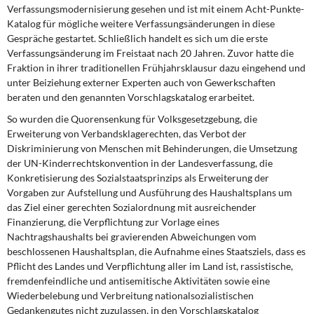
Verfassungsmodernisierung gesehen und ist mit einem Acht-Punkte-
Katalog für mögliche weitere Verfassungsänderungen in diese
Gespräche gestartet. Schließlich handelt es sich um die erste
Verfassungsänderung im Freistaat nach 20 Jahren. Zuvor hatte die
Fraktion in ihrer traditionellen Frühjahrsklausur dazu eingehend und
unter Beiziehung externer Experten auch von Gewerkschaften
beraten und den genannten Vorschlagskatalog erarbeitet.
So wurden die Quorensenkung für Volksgesetzgebung, die
Erweiterung von Verbandsklagerechten, das Verbot der
Diskriminierung von Menschen mit Behinderungen, die Umsetzung
der UN-Kinderrechtskonvention in der Landesverfassung, die
Konkretisierung des Sozialstaatsprinzips als Erweiterung der
Vorgaben zur Aufstellung und Ausführung des Haushaltsplans um
das Ziel einer gerechten Sozialordnung mit ausreichender
Finanzierung, die Verpflichtung zur Vorlage eines
Nachtragshaushalts bei gravierenden Abweichungen vom
beschlossenen Haushaltsplan, die Aufnahme eines Staatsziels, dass es
Pflicht des Landes und Verpflichtung aller im Land ist, rassistische,
fremdenfeindliche und antisemitische Aktivitäten sowie eine
Wiederbelebung und Verbreitung nationalsozialistischen
Gedankengutes nicht zuzulassen, in den Vorschlagskatalog