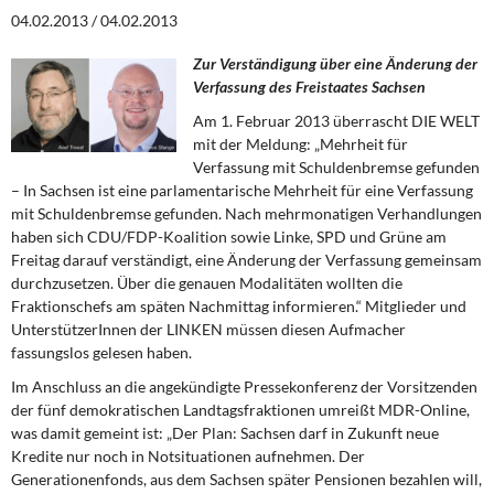
DIE LINKE
04.02.2013 / 04.02.2013
Weitere Themen
Zur Verständigung über eine Änderung der
Verfassung des Freistaates Sachsen
Memo-Gruppe
Am 1. Februar 2013 überrascht DIE WELT
mit der Meldung: „Mehrheit für
Institut Solidarische Moderne
Verfassung mit Schuldenbremse gefunden
– In Sachsen ist eine parlamentarische Mehrheit für eine Verfassung
mit Schuldenbremse gefunden. Nach mehrmonatigen Verhandlungen
Rosa-Luxemburg-Stiftung
haben sich CDU/FDP-Koalition sowie Linke, SPD und Grüne am
Freitag darauf verständigt, eine Änderung der Verfassung gemeinsam
Über mich
durchzusetzen. Über die genauen Modalitäten wollten die
Fraktionschefs am späten Nachmittag informieren.“ Mitglieder und
UnterstützerInnen der LINKEN müssen diesen Aufmacher
Kontakt
fassungslos gelesen haben.
Im Anschluss an die angekündigte Pressekonferenz der Vorsitzenden
der fünf demokratischen Landtagsfraktionen umreißt MDR-Online,
was damit gemeint ist: „Der Plan: Sachsen darf in Zukunft neue
Kredite nur noch in Notsituationen aufnehmen. Der
Generationenfonds, aus dem Sachsen später Pensionen bezahlen will,