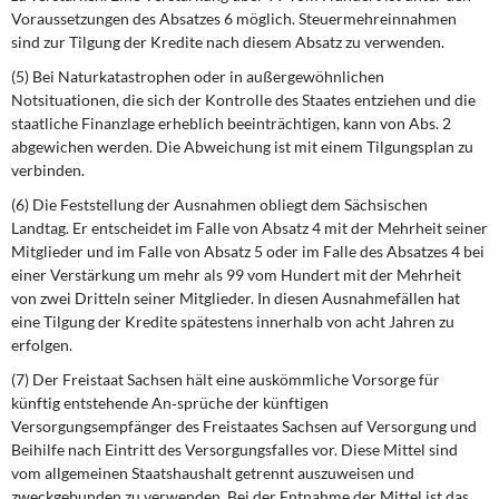
Voraussetzungen des Absatzes 6 möglich. Steuermehreinnahmen
sind zur Tilgung der Kredite nach diesem Absatz zu verwenden.
(5) Bei Naturkatastrophen oder in außergewöhnlichen
Notsituationen, die sich der Kontrolle des Staates entziehen und die
staatliche Finanzlage erheblich beeinträchtigen, kann von Abs. 2
abgewichen werden. Die Abweichung ist mit einem Tilgungsplan zu
verbinden.
(6) Die Feststellung der Ausnahmen obliegt dem Sächsischen
Landtag. Er entscheidet im Falle von Absatz 4 mit der Mehrheit seiner
Mitglieder und im Falle von Absatz 5 oder im Falle des Absatzes 4 bei
einer Verstärkung um mehr als 99 vom Hundert mit der Mehrheit
von zwei Dritteln seiner Mitglieder. In diesen Ausnahmefällen hat
eine Tilgung der Kredite spätestens innerhalb von acht Jahren zu
erfolgen.
(7) Der Freistaat Sachsen hält eine auskömmliche Vorsorge für
künftig entstehende An‐sprüche der künftigen
Versorgungsempfänger des Freistaates Sachsen auf Versorgung und
Beihilfe nach Eintritt des Versorgungsfalles vor. Diese Mittel sind
vom allgemeinen Staatshaushalt getrennt auszuweisen und
zweckgebunden zu verwenden. Bei der Entnahme der Mittel ist das