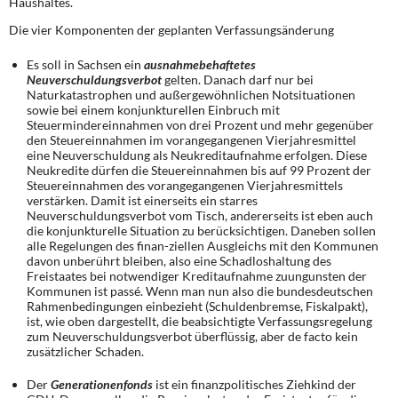
Haushaltes.
Die vier Komponenten der geplanten Verfassungsänderung
Es soll in Sachsen ein
ausnahmebehaftetes
Neuverschuldungsverbot
gelten. Danach darf nur bei
Naturkatastrophen und außergewöhnlichen Notsituationen
sowie bei einem konjunkturellen Einbruch mit
Steuermindereinnahmen von drei Prozent und mehr gegenüber
den Steuereinnahmen im vorangegangenen Vierjahresmittel
eine Neuverschuldung als Neukreditaufnahme erfolgen. Diese
Neukredite dürfen die Steuereinnahmen bis auf 99 Prozent der
Steuereinnahmen des vorangegangenen Vierjahresmittels
verstärken. Damit ist einerseits ein starres
Neuverschuldungsverbot vom Tisch, andererseits ist eben auch
die konjunkturelle Situation zu berücksichtigen. Daneben sollen
alle Regelungen des finan-ziellen Ausgleichs mit den Kommunen
davon unberührt bleiben, also eine Schadloshaltung des
Freistaates bei notwendiger Kreditaufnahme zuungunsten der
Kommunen ist passé. Wenn man nun also die bundesdeutschen
Rahmenbedingungen einbezieht (Schuldenbremse, Fiskalpakt),
ist, wie oben dargestellt, die beabsichtigte Verfassungsregelung
zum Neuverschuldungsverbot überflüssig, aber de facto kein
zusätzlicher Schaden.
Der
Generationenfonds
ist ein finanzpolitisches Ziehkind der