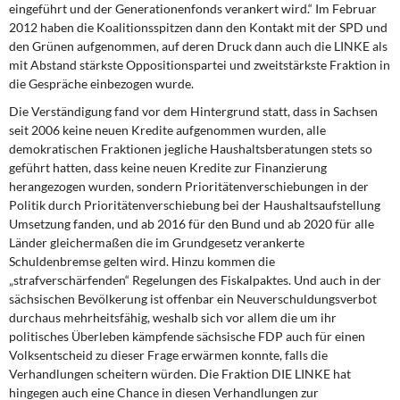
eingeführt und der Generationenfonds verankert wird.“ Im Februar
2012 haben die Koalitionsspitzen dann den Kontakt mit der SPD und
den Grünen aufgenommen, auf deren Druck dann auch die LINKE als
mit Abstand stärkste Oppositionspartei und zweitstärkste Fraktion in
die Gespräche einbezogen wurde.
Die Verständigung fand vor dem Hintergrund statt, dass in Sachsen
seit 2006 keine neuen Kredite aufgenommen wurden, alle
demokratischen Fraktionen jegliche Haushaltsberatungen stets so
geführt hatten, dass keine neuen Kredite zur Finanzierung
herangezogen wurden, sondern Prioritätenverschiebungen in der
Politik durch Prioritätenverschiebung bei der Haushaltsaufstellung
Umsetzung fanden, und ab 2016 für den Bund und ab 2020 für alle
Länder gleichermaßen die im Grundgesetz verankerte
Schuldenbremse gelten wird. Hinzu kommen die
„strafverschärfenden“ Regelungen des Fiskalpaktes. Und auch in der
sächsischen Bevölkerung ist offenbar ein Neuverschuldungsverbot
durchaus mehrheitsfähig, weshalb sich vor allem die um ihr
politisches Überleben kämpfende sächsische FDP auch für einen
Volksentscheid zu dieser Frage erwärmen konnte, falls die
Verhandlungen scheitern würden. Die Fraktion DIE LINKE hat
hingegen auch eine Chance in diesen Verhandlungen zur