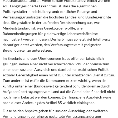
Haushaltsgestaltung an, wenn soziale Politik handgreiflich werden
soll. Längst gesicherte Erkenntnis ist, dass die eigentlichen
Politikgestalter hinsichtlich grundrechtlicher Belange und
Verfassungsgrundsätzen die höchsten Landes- und Bundesgerichte
sind. Sie gestalten in der laufenden Rechtsprechung aus, was
Mindeststandard ist, was Gesetzgeber wollte, wie
Rahmenbedingungen für gleichwertige Lebensverhältnisse
nachjustiert werden müssen. Deshalb muss ab jetzt viel Intelligenz
darauf gerichtet werden, den Verfassungstext mit geeigneten
Begründungen zu untersetzen.
Im Ergebnis all dieser Überlegungen ist es offenbar tatsächlich
gelungen, neben einer nicht verschärfenden Schuldenbremse zum
einen dem sozialen Ausgleich und damit einer praktischen Politik
sozialer Gerechtigkeit einen nicht zu unterschätzenden Dienst zu tun.
Zum anderen ist es für die Kommunen extrem wichtig, wenn sie
künftig unter einer (bundesweit geltenden) Schuldenbremse durch
Aufgabenübertragungen vom Land auf die Gemeinden finanziell nicht
noch mehr belastet werden können. Der finanzielle Ausgleich wäre
nach dieser Änderung des Artikel 85 wirklich einklagbar.
Diese beiden Aspekte geben für uns den Ausschlag, den weiteren
Verhandlungen über eine so gestaltete Verfassungsänderung