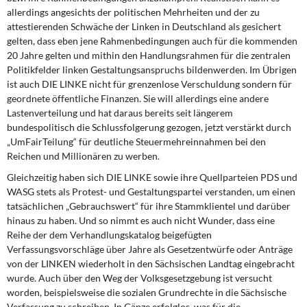
allerdings angesichts der politischen Mehrheiten und der zu
attestierenden Schwäche der Linken in Deutschland als gesichert
gelten, dass eben jene Rahmenbedingungen auch für die kommenden
20 Jahre gelten und mithin den Handlungsrahmen für die zentralen
Politikfelder linken Gestaltungsanspruchs bildenwerden. Im Übrigen
ist auch DIE LINKE nicht für grenzenlose Verschuldung sondern für
geordnete öffentliche Finanzen. Sie will allerdings eine andere
Lastenverteilung und hat daraus bereits seit längerem
bundespolitisch die Schlussfolgerung gezogen, jetzt verstärkt durch
„UmFairTeilung“ für deutliche Steuermehreinnahmen bei den
Reichen und Millionären zu werben.
Gleichzeitig haben sich DIE LINKE sowie ihre Quellparteien PDS und
WASG stets als Protest- und Gestaltungspartei verstanden, um einen
tatsächlichen „Gebrauchswert“ für ihre Stammklientel und darüber
hinaus zu haben. Und so nimmt es auch nicht Wunder, dass eine
Reihe der dem Verhandlungskatalog beigefügten
Verfassungsvorschläge über Jahre als Gesetzentwürfe oder Anträge
von der LINKEN wiederholt in den Sächsischen Landtag eingebracht
wurde. Auch über den Weg der Volksgesetzgebung ist versucht
worden, beispielsweise die sozialen Grundrechte in die Sächsische
Verfassung zu schreiben. In Gänze erfolglos, was für die