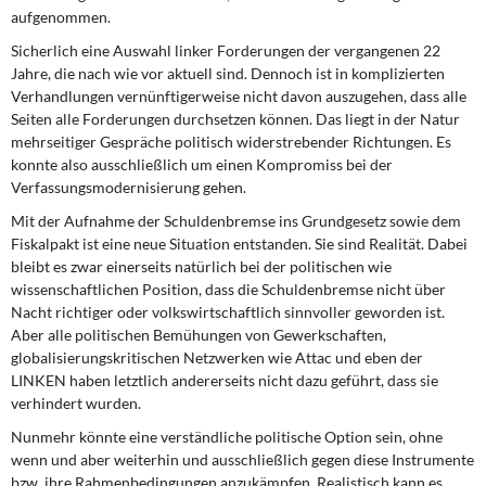
aufgenommen.
Sicherlich eine Auswahl linker Forderungen der vergangenen 22
Jahre, die nach wie vor aktuell sind. Dennoch ist in komplizierten
Verhandlungen vernünftigerweise nicht davon auszugehen, dass alle
Seiten alle Forderungen durchsetzen können. Das liegt in der Natur
mehrseitiger Gespräche politisch widerstrebender Richtungen. Es
konnte also ausschließlich um einen Kompromiss bei der
Verfassungsmodernisierung gehen.
Mit der Aufnahme der Schuldenbremse ins Grundgesetz sowie dem
Fiskalpakt ist eine neue Situation entstanden. Sie sind Realität. Dabei
bleibt es zwar einerseits natürlich bei der politischen wie
wissenschaftlichen Position, dass die Schuldenbremse nicht über
Nacht richtiger oder volkswirtschaftlich sinnvoller geworden ist.
Aber alle politischen Bemühungen von Gewerkschaften,
globalisierungskritischen Netzwerken wie Attac und eben der
LINKEN haben letztlich andererseits nicht dazu geführt, dass sie
verhindert wurden.
Nunmehr könnte eine verständliche politische Option sein, ohne
wenn und aber weiterhin und ausschließlich gegen diese Instrumente
bzw. ihre Rahmenbedingungen anzukämpfen. Realistisch kann es