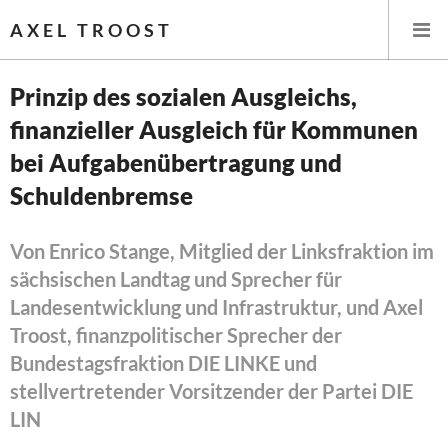
AXEL TROOST
Prinzip des sozialen Ausgleichs,
finanzieller Ausgleich für Kommunen
Startseite
bei Aufgabenübertragung und
Themen
Schuldenbremse
Leitlinien linker Wirtschafts- und Finanzpolitik
Von Enrico Stange, Mitglied der Linksfraktion im
sächsischen Landtag und Sprecher für
Wirtschaftspolitik
Landesentwicklung und Infrastruktur, und Axel
Steuer- und Finanzpolitik
Troost, finanzpolitischer Sprecher der
Bundestagsfraktion DIE LINKE und
Öffentliche Infrastruktur und Daseinsvorsorge
stellvertretender Vorsitzender der Partei DIE
Eurokrise und Griechenland
LIN