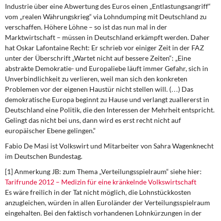
Industrie über eine Abwertung des Euros einen „Entlastungsangriff“
vom „realen Währungskrieg“ via Lohndumping mit Deutschland zu
verschaffen. Höhere Löhne – so ist das nun mal in der
Marktwirtschaft – müssen in Deutschland erkämpft werden. Daher
hat Oskar Lafontaine Recht: Er schrieb vor einiger Zeit in der FAZ
unter der Überschrift „Wartet nicht auf bessere Zeiten“: „Eine
abstrakte Demokratie- und Europaliebe läuft immer Gefahr, sich in
Unverbindlichkeit zu verlieren, weil man sich den konkreten
Problemen vor der eigenen Haustür nicht stellen will. (…) Das
demokratische Europa beginnt zu Hause und verlangt zuallererst in
Deutschland eine Politik, die den Interessen der Mehrheit entspricht.
Gelingt das nicht bei uns, dann wird es erst recht nicht auf
europäischer Ebene gelingen.“
Fabio De Masi ist Volkswirt und Mitarbeiter von Sahra Wagenknecht
im Deutschen Bundestag.
[1] Anmerkung JB: zum Thema „Verteilungsspielraum“ siehe hier:
Tarifrunde 2012 – Medizin für eine kränkelnde Volkswirtschaft
Es wäre freilich in der Tat nicht möglich, die Lohnstückkosten
anzugleichen, würden in allen Euroländer der Verteilungsspielraum
eingehalten. Bei den faktisch vorhandenen Lohnkürzungen in der