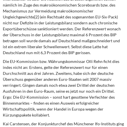
nämlich im Zuge des makroökonomischen Scoreboards bzw. des
Mechanismus zur Vermeidung makroökonomischer
Ungleichgewichte[2] (ein Rechtsakt des sogenannten EU-Six-Pack)
nicht nur Defizite in der Leistungsbilanz sondern auch chronische
Exportüberschüsse sanktioniert werden. Der Referenzwert wonach
der Überschuss in der Leistungsbilanz maximal 6 Prozent des BIP
betragen soll wurde damals auf Deutschland maßgeschneidert und
ist ein extrem liberaler Schwellenwert. Selbst diese Latte hat
Deutschland nun mit 6,3 Prozent des BIP gerissen.
Die EU-Kommission bzw. Währungskommissar Olli Rehn ficht dies
indes nicht an: Erstens, gelte der Referenzwert nur für einen
Durchschnitt aus drei Jahren. Zweitens, habe sich der deutsche
Überschuss gegenüber anderen Euro-Staaten seit 2007 massiv
verringert. Gingen damals noch etwa zwei Drittel der deutschen
Ausfuhren in den Euro-Raum, seine es jetzt nur noch ein Drittel.
Ergo: Die EU-Kommission – sonst hart gesottene Verfechter des
Binnenmarktes – finden es einen Ausweis erfolgreicher
Wirtschaftspolitik, wenn der Handel in Europa wegen der
Kürzungspakete kollabiert.
Kai Carstensen, der Konjunkturchef des Münchener Ifo-Instituts ging