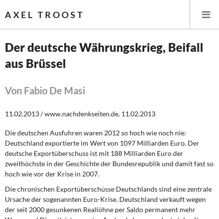
AXEL TROOST
Der deutsche Währungskrieg, Beifall
aus Brüssel
Startseite
Themen
Von Fabio De Masi
Leitlinien linker Wirtschafts- und Finanzpolitik
11.02.2013 / www.nachdenkseiten.de, 11.02.2013
Die deutschen Ausfuhren waren 2012 so hoch wie noch nie:
Wirtschaftspolitik
Deutschland exportierte im Wert von 1097 Milliarden Euro. Der
deutsche Exportüberschuss ist mit 188 Milliarden Euro der
Steuer- und Finanzpolitik
zweithöchste in der Geschichte der Bundesrepublik und damit fast so
hoch wie vor der Krise in 2007.
Öffentliche Infrastruktur und Daseinsvorsorge
Die chronischen Exportüberschüsse Deutschlands sind eine zentrale
Ursache der sogenannten Euro-Krise. Deutschland verkauft wegen
Eurokrise und Griechenland
der seit 2000 gesunkenen Reallöhne per Saldo permanent mehr