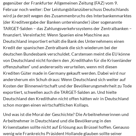
gegenüber der Frankfurter Allgemeinen Zeitung (FAZ) vom 9.
Februar noch weiter: Der Leistungsbilanzüberschuss Deutschlands
wird ja derzeit wegen des Zusammenbruchs des Interbankenmarktes
(der Kreditvergabe der Banken untereinander) über sogenannte
TARGET-Salden – das Zahlungsverkehrssystems der Zentralbanken –
finanziert. Vereinfacht: Wenn Spanien eine Maschine aus
Deutschland importiert erhält die Bank des Unternehmens einen
Kredit der spanischen Zentralbank die sich wiederum bei der
deutschen Bundesbank verschuldet. Carstensen meint die EU könne
von Deutschland nicht fordern den „Kredithahn für die Krisenländer
offenzuhalten“ und andererseits verurteilen, wenn mit diesen
Krediten Güter made in Germany gekauft werden. Dabei wird nur
andersherum ein Schuh draus: Wenn Deutschland sich weiter auf
Kosten der Binnenwirtschaft und der Bevölkerungsmehrheit zu Tode
exportiert, schwellen auch die TARGET-Salden an. Und hielte
Deutschland den Kredithahn nicht offen hätten wir in Deutschland
schon morgen einen wirtschaftlichen Kollaps.
Und was ist die Moral der Geschichte? Die Arbeitnehmerinnen und
Arbeitnehmer in Deutschland und die Bevölkerung in den
Krisenstaaten sollte nicht auf Erlösung aus Brüssel hoffen. Genauso
wenig wie Frankreichs Präsident Hollande glauben sollte seiner