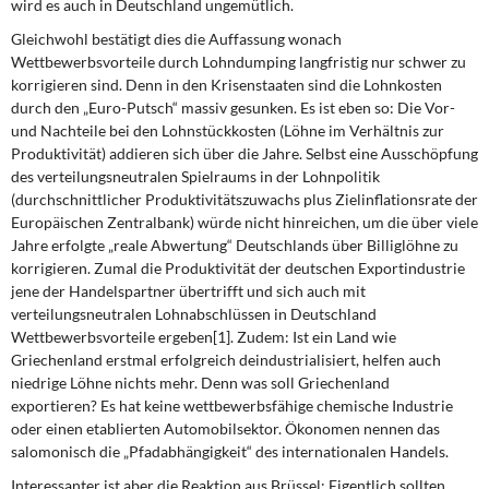
wird es auch in Deutschland ungemütlich.
Gleichwohl bestätigt dies die Auffassung wonach
Wettbewerbsvorteile durch Lohndumping langfristig nur schwer zu
korrigieren sind. Denn in den Krisenstaaten sind die Lohnkosten
durch den „Euro-Putsch“ massiv gesunken. Es ist eben so: Die Vor-
und Nachteile bei den Lohnstückkosten (Löhne im Verhältnis zur
Produktivität) addieren sich über die Jahre. Selbst eine Ausschöpfung
des verteilungsneutralen Spielraums in der Lohnpolitik
(durchschnittlicher Produktivitätszuwachs plus Zielinflationsrate der
Europäischen Zentralbank) würde nicht hinreichen, um die über viele
Jahre erfolgte „reale Abwertung“ Deutschlands über Billiglöhne zu
korrigieren. Zumal die Produktivität der deutschen Exportindustrie
jene der Handelspartner übertrifft und sich auch mit
verteilungsneutralen Lohnabschlüssen in Deutschland
Wettbewerbsvorteile ergeben[1]. Zudem: Ist ein Land wie
Griechenland erstmal erfolgreich deindustrialisiert, helfen auch
niedrige Löhne nichts mehr. Denn was soll Griechenland
exportieren? Es hat keine wettbewerbsfähige chemische Industrie
oder einen etablierten Automobilsektor. Ökonomen nennen das
salomonisch die „Pfadabhängigkeit“ des internationalen Handels.
Interessanter ist aber die Reaktion aus Brüssel: Eigentlich sollten