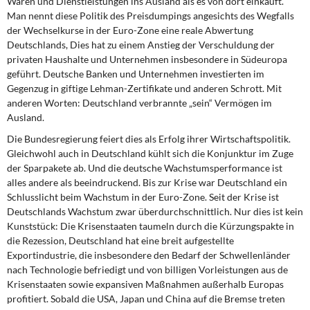
Waren und Dienstleistungen ins Ausland als es von dort einkauft.
DIE LINKE
Man nennt diese Politik des Preisdumpings angesichts des Wegfalls
der Wechselkurse in der Euro-Zone eine reale Abwertung
Weitere Themen
Deutschlands, Dies hat zu einem Anstieg der Verschuldung der
privaten Haushalte und Unternehmen insbesondere in Südeuropa
Memo-Gruppe
geführt. Deutsche Banken und Unternehmen investierten im
Gegenzug in giftige Lehman-Zertifikate und anderen Schrott. Mit
anderen Worten: Deutschland verbrannte „sein“ Vermögen im
Institut Solidarische Moderne
Ausland.
Die Bundesregierung feiert dies als Erfolg ihrer Wirtschaftspolitik.
Rosa-Luxemburg-Stiftung
Gleichwohl auch in Deutschland kühlt sich die Konjunktur im Zuge
der Sparpakete ab. Und die deutsche Wachstumsperformance ist
Über mich
alles andere als beeindruckend. Bis zur Krise war Deutschland ein
Schlusslicht beim Wachstum in der Euro-Zone. Seit der Krise ist
Kontakt
Deutschlands Wachstum zwar überdurchschnittlich. Nur dies ist kein
Kunststück: Die Krisenstaaten taumeln durch die Kürzungspakte in
die Rezession, Deutschland hat eine breit aufgestellte
Exportindustrie, die insbesondere den Bedarf der Schwellenländer
nach Technologie befriedigt und von billigen Vorleistungen aus de
Krisenstaaten sowie expansiven Maßnahmen außerhalb Europas
profitiert. Sobald die USA, Japan und China auf die Bremse treten