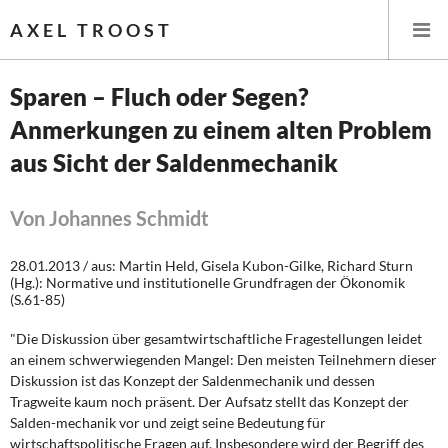
AXEL TROOST
Sparen – Fluch oder Segen?
Anmerkungen zu einem alten Problem
Startseite
aus Sicht der Saldenmechanik
Themen
Von Johannes Schmidt
Leitlinien linker Wirtschafts- und Finanzpolitik
28.01.2013 / aus: Martin Held, Gisela Kubon-Gilke, Richard Sturn
Wirtschaftspolitik
(Hg.): Normative und institutionelle Grundfragen der Ökonomik
(S.61-85)
Steuer- und Finanzpolitik
"Die Diskussion über gesamtwirtschaftliche Fragestellungen leidet
an einem schwerwiegenden Mangel: Den meisten Teilnehmern dieser
Öffentliche Infrastruktur und Daseinsvorsorge
Diskussion ist das Konzept der Saldenmechanik und dessen
Tragweite kaum noch präsent. Der Aufsatz stellt das Konzept der
Eurokrise und Griechenland
Salden-mechanik vor und zeigt seine Bedeutung für
wirtschaftspolitische Fragen auf. Insbesondere wird der Begriff des