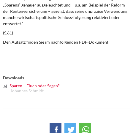
DIE LINKE
„Sparens“ genauer ausgeleuchtet und – u.a. am Beispiel der Reform
der Rentenversicherung – gezeigt, dass seine unpräzise Verwendung
Weitere Themen
manche wirtschaftspolitische Schluss-folgerung relativiert oder
entwertet."
Memo-Gruppe
(S.61)
Den Aufsatz finden Sie im nachfolgenden PDF-Dokument
Institut Solidarische Moderne
Rosa-Luxemburg-Stiftung
Über mich
Downloads
Sparen – Fluch oder Segen?
Kontakt
Johannes Schmidt