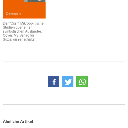
DIE LINKE
Weitere Themen
Der "Ossi". Mikropolitische
Studien über einen
Memo-Gruppe
symbolischen Ausländer.
Cover: VS Verlag für
Sozialwissenschaften
Institut Solidarische Moderne
Rosa-Luxemburg-Stiftung
Über mich
Kontakt
Ähnliche Artikel