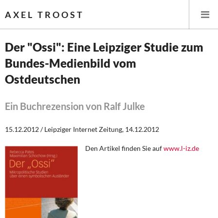
AXEL TROOST
Der "Ossi": Eine Leipziger Studie zum
Bundes-Medienbild vom
Startseite
Ostdeutschen
Themen
Ein Buchrezension von Ralf Julke
Leitlinien linker Wirtschafts- und Finanzpolitik
15.12.2012 / Leipziger Internet Zeitung, 14.12.2012
Wirtschaftspolitik
Den Artikel finden Sie auf
www.l-iz.de
Steuer- und Finanzpolitik
Öffentliche Infrastruktur und Daseinsvorsorge
Eurokrise und Griechenland