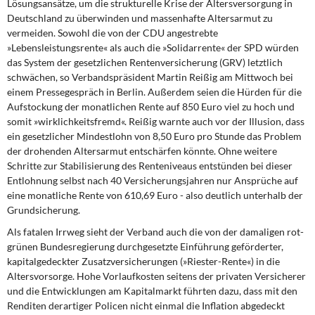
Lösungsansätze, um die strukturelle Krise der Altersversorgung in
DIE LINKE
Deutschland zu überwinden und massenhafte Altersarmut zu
vermeiden. Sowohl die von der CDU angestrebte
Weitere Themen
»Lebensleistungsrente« als auch die »Solidarrente« der SPD würden
das System der gesetzlichen Rentenversicherung (GRV) letztlich
Memo-Gruppe
schwächen, so Verbandspräsident Martin Reißig am Mittwoch bei
einem Pressegespräch in Berlin. Außerdem seien die Hürden für die
Institut Solidarische Moderne
Aufstockung der monatlichen Rente auf 850 Euro viel zu hoch und
somit »wirklichkeitsfremd«. Reißig warnte auch vor der Illusion, dass
ein gesetzlicher Mindestlohn von 8,50 Euro pro Stunde das Problem
Rosa-Luxemburg-Stiftung
der drohenden Altersarmut entschärfen könnte. Ohne weitere
Schritte zur Stabilisierung des Renteniveaus entstünden bei dieser
Über mich
Entlohnung selbst nach 40 Versicherungsjahren nur Ansprüche auf
eine monatliche Rente von 610,69 Euro - also deutlich unterhalb der
Grundsicherung.
Kontakt
Als fatalen Irrweg sieht der Verband auch die von der damaligen rot-
grünen Bundesregierung durchgesetzte Einführung geförderter,
kapitalgedeckter Zusatzversicherungen (»Riester-Rente«) in die
Altersvorsorge. Hohe Vorlaufkosten seitens der privaten Versicherer
und die Entwicklungen am Kapitalmarkt führten dazu, dass mit den
Renditen derartiger Policen nicht einmal die Inflation abgedeckt