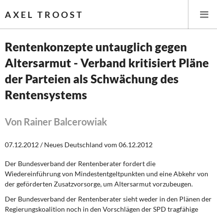
AXEL TROOST
Rentenkonzepte untauglich gegen
Altersarmut - Verband kritisiert Pläne
Startseite
der Parteien als Schwächung des
Themen
Rentensystems
Leitlinien linker Wirtschafts- und Finanzpolitik
Von Rainer Balcerowiak
Wirtschaftspolitik
07.12.2012 / Neues Deutschland vom 06.12.2012
Steuer- und Finanzpolitik
Der Bundesverband der Rentenberater fordert die
Wiedereinführung von Mindestentgeltpunkten und eine Abkehr von
Öffentliche Infrastruktur und Daseinsvorsorge
der geförderten Zusatzvorsorge, um Altersarmut vorzubeugen.
Der Bundesverband der Rentenberater sieht weder in den Plänen der
Eurokrise und Griechenland
Regierungskoalition noch in den Vorschlägen der SPD tragfähige