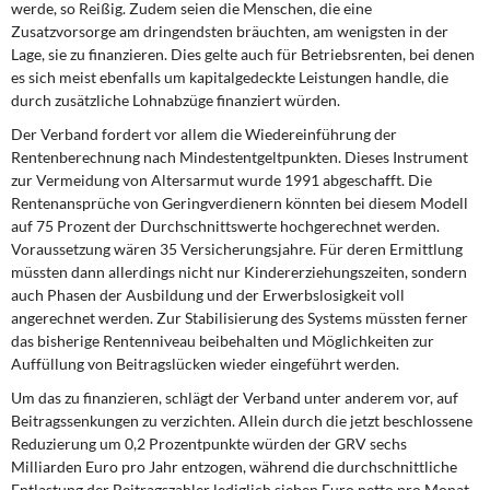
werde, so Reißig. Zudem seien die Menschen, die eine
Zusatzvorsorge am dringendsten bräuchten, am wenigsten in der
Lage, sie zu finanzieren. Dies gelte auch für Betriebsrenten, bei denen
es sich meist ebenfalls um kapitalgedeckte Leistungen handle, die
durch zusätzliche Lohnabzüge finanziert würden.
Der Verband fordert vor allem die Wiedereinführung der
Rentenberechnung nach Mindestentgeltpunkten. Dieses Instrument
zur Vermeidung von Altersarmut wurde 1991 abgeschafft. Die
Rentenansprüche von Geringverdienern könnten bei diesem Modell
auf 75 Prozent der Durchschnittswerte hochgerechnet werden.
Voraussetzung wären 35 Versicherungsjahre. Für deren Ermittlung
müssten dann allerdings nicht nur Kindererziehungszeiten, sondern
auch Phasen der Ausbildung und der Erwerbslosigkeit voll
angerechnet werden. Zur Stabilisierung des Systems müssten ferner
das bisherige Rentenniveau beibehalten und Möglichkeiten zur
Auffüllung von Beitragslücken wieder eingeführt werden.
Um das zu finanzieren, schlägt der Verband unter anderem vor, auf
Beitragssenkungen zu verzichten. Allein durch die jetzt beschlossene
Reduzierung um 0,2 Prozentpunkte würden der GRV sechs
Milliarden Euro pro Jahr entzogen, während die durchschnittliche
Entlastung der Beitragszahler lediglich sieben Euro netto pro Monat